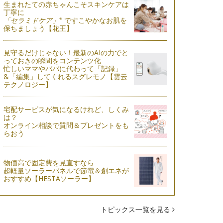
生まれたての赤ちゃんこそスキンケアは
丁寧に
※
「セラミドケア」
ですこやかなお肌を
保ちましょう【花王】
見守るだけじゃない！最新のAIの力でと
っておきの瞬間をコンテンツ化
忙しいママやパパに代わって「記録」
&「編集」してくれるスグレモノ【雲云
テクノロジー】
宅配サービスが気になるけれど、しくみ
は？
オンライン相談で質問＆プレゼントをも
らおう
物価高で固定費を見直すなら
超軽量ソーラーパネルで節電＆創エネが
おすすめ【HESTAソーラー】
トピックス一覧を見る