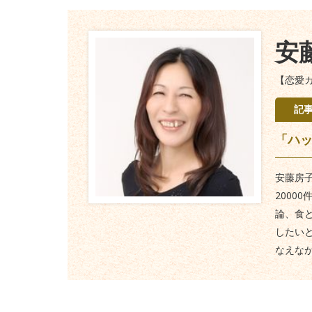
安
【恋愛
記
「ハ
安藤房
2000
論、食
したい
なえな