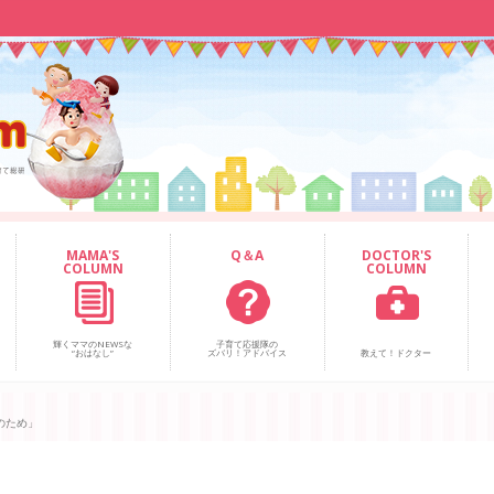
MAMA'S
Q＆A
DOCTOR'S
COLUMN
COLUMN
輝くママのNEWSな
子育て応援隊の
“おはなし”
ズバリ！アドバイス
教えて！ドクター
のため」