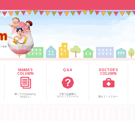
MAMA'S
Q＆A
DOCTOR'S
COLUMN
COLUMN
輝くママのNEWSな
子育て応援隊の
“おはなし”
ズバリ！アドバイス
教えて！ドクター