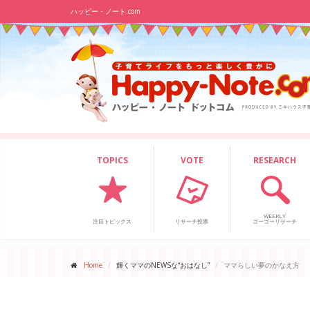
ハッピー・ノート.com
TOPICS
VOTE
RESEARCH
WEEKLY
注目トピックス
リサーチ投票
ゴーゴーリサーチ
Home
輝くママのNEWSな“おはなし”
ママらしい夢のかなえ方