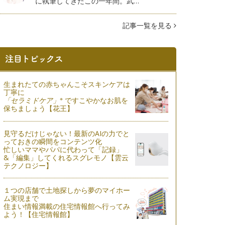
に執筆してきたこの一年間。武…
記事一覧を見る
生まれたての赤ちゃんこそスキンケアは
丁寧に
※
「セラミドケア」
ですこやかなお肌を
保ちましょう【花王】
見守るだけじゃない！最新のAIの力でと
っておきの瞬間をコンテンツ化
忙しいママやパパに代わって「記録」
&「編集」してくれるスグレモノ【雲云
テクノロジー】
１つの店舗で土地探しから夢のマイホー
ム実現まで
住まい情報満載の住宅情報館へ行ってみ
よう！【住宅情報館】