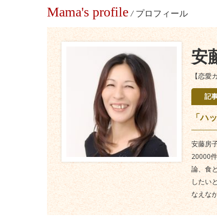
Mama's profile
/
プロフィール
安
【恋愛
記
「ハ
安藤房
2000
論、食
したい
なえな