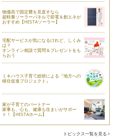
物価高で固定費を見直すなら
超軽量ソーラーパネルで節電＆創エネが
おすすめ【HESTAソーラー】
宅配サービスが気になるけれど、しくみ
は？
オンライン相談で質問＆プレゼントをも
らおう
ミキハウス子育て総研による『地方への
移住促進プロジェクト』
家が子育てのパートナー
家事も、心も、健康も住まいがサポー
ト！【HESTAホーム】
トピックス一覧を見る