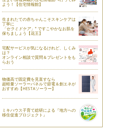
よう！【住宅情報館】
生まれたての赤ちゃんこそスキンケアは
丁寧に
※
「セラミドケア」
ですこやかなお肌を
保ちましょう【花王】
宅配サービスが気になるけれど、しくみ
は？
オンライン相談で質問＆プレゼントをも
らおう
物価高で固定費を見直すなら
超軽量ソーラーパネルで節電＆創エネが
おすすめ【HESTAソーラー】
ミキハウス子育て総研による『地方への
移住促進プロジェクト』