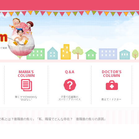
MAMA'S
Q＆A
DOCTOR'S
COLUMN
COLUMN
輝くママのNEWSな
子育て応援隊の
“おはなし”
ズバリ！アドバイス
教えて！ドクター
の私とは？復職後の焦り』『私、職場でどんな存在？ 復職後の焦りの原因』