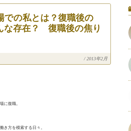
場での私とは？復職後の
んな存在？ 復職後の焦り
/
2013年2月
場に復職。
働き方を模索する日々。