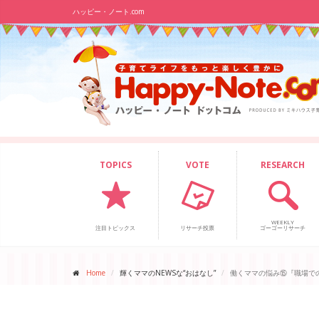
ハッピー・ノート.com
TOPICS
VOTE
RESEARCH
WEEKLY
注目トピックス
リサーチ投票
ゴーゴーリサーチ
Home
輝くママのNEWSな“おはなし”
働くママの悩み⑮『職場で