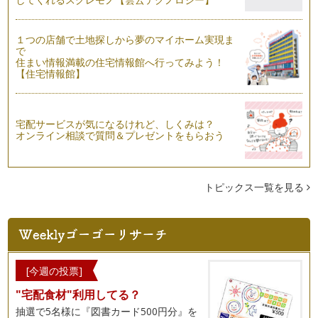
っつ…
働くママならではの悩み② 『2人目出産のタイミング』
１つの店舗で土地探しから夢のマイホーム実現ま
「子どもは２人ほしいけれど、１人でも大変なのに２人産んで
で
仕事と育児をこなしていけるのだろう…
住まい情報満載の住宅情報館へ行ってみよう！
【住宅情報館】
働くママならではの悩み① 『職場のこと』
色々とあると思いますが、大きく分けると「職場・仕事のこ
と」「保育園・…
宅配サービスが気になるけれど、しくみは？
オンライン相談で質問＆プレゼントをもらおう
ワーキングマザーのお悩み、心のモヤモヤへの対処法
「私が本当にやりたいことは何なのだろう？」 「どうして働
いているんだろう？」 …
トピックス一覧を見る
子どもの病気と対策
働くママにとっての最大の問題は、“子どもの病気”といっても
良いので…
3歳児神話の呪縛から解放！
ワーキングマザーの皆さんに朗報です！！ ちょっと古い情報
[今週の投票]
なの…
"宅配食材"利用してる？
育児と仕事を両立させるためのKeyPoint
抽選で5名様に『図書カード500円分』を
育児休職から復職された皆さん。 復職おめでとうございま