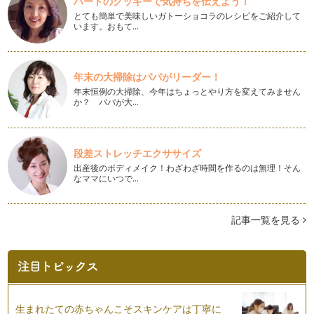
ハートのクッキーで気持ちを伝えよう！
働くママの悩み⑭『新年の抱負を継続・実現させたい！』
とても簡単で美味しいガトーショコラのレシピをご紹介して
あけましておめでとうございます！ 今年もよろしくお願い
います。おもて…
します。 &nbs…
働くママの悩み⑬『子どもの寝る時間が日に日に遅くなる！』
年末の大掃除はパパがリーダー！
「子どもが寝る時間がどんどん遅くなっていっている。」
「大人と同じように遅くまで起…
年末恒例の大掃除、今年はちょっとやり方を変えてみません
か？ パパが大…
働くママの悩み⑫ 『幼稚園ママと保育園ママ』
ちょっと突飛なテーマかもしれませんが、案外誰しもがどこか
にもっているであろうこの区別。 …
段差ストレッチエクササイズ
出産後のボディメイク！わざわざ時間を作るのは無理！そん
働くママの悩み⑪『育児休職中の不安』
なママにいつで…
育児中のママは、大抵復職への不安を抱えています。 ・ 産
前産…
記事一覧を見る
働くママの悩み⑩ 『子どものしつけ、叱り方のコツ』
子どもをどの位の年齢から叱って良いのか、どのように叱れば
よいのか。 について悩んで…
働くママの悩み⑨ ［いつも時間に追われている］
出産した瞬間からママ業が始まり、営業は２４時間３６５日、
年中無休。 …
生まれたての赤ちゃんこそスキンケアは丁寧に