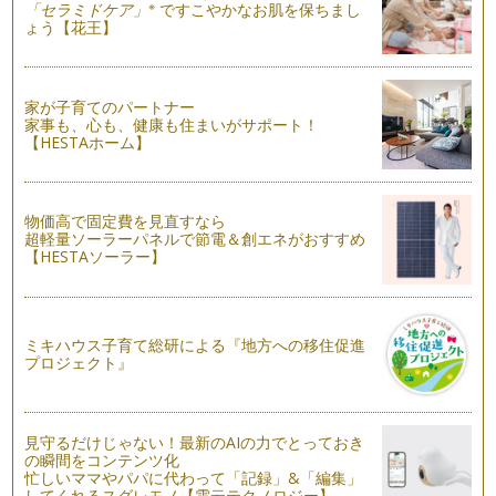
※
「セラミドケア」
ですこやかなお肌を保ちまし
ょう【花王】
働くママならではの悩み⑧ 『子どもと過ごす質の高い時間と
は？』
3歳児神話（『子どもが3歳になるまで母親が保育したか否か
がその後の子どもの発達に影響する』…
家が子育てのパートナー
家事も、心も、健康も住まいがサポート！
働くママならではの悩み⑦ 『疲労』
【HESTAホーム】
イギリスの働くママの悩みナンバーワンは“疲労”。 これは、…
働くママならではの悩み⑥ 『何のために働くのか？』
物価高で固定費を見直すなら
「何のために働いているかわからないな・・・。」 働くママ
超軽量ソーラーパネルで節電＆創エネがおすすめ
が一度は口にしたことがある…
【HESTAソーラー】
働くママならではの悩み⑤ 『私ばっかり』
仕事を持つ女性が結婚すると、急に負荷が増えるという現実が
あります。 家事が得意な男…
ミキハウス子育て総研による『地方への移住促進
プロジェクト』
働くママならではの悩み④ 『別れ際のグズグズ』
今日は早く会社にいってアレをやって、コレをして。と頭の中
に一日のスケジュールがビッチリ詰ま…
見守るだけじゃない！最新のAIの力でとっておき
働くママならではの悩み③ 『日々の罪悪感』
の瞬間をコンテンツ化
忙しいママやパパに代わって「記録」&「編集」
働くママは色々な罪悪感を抱えながら生活しています。 ・が
してくれるスグレモノ【雲云テクノロジー】