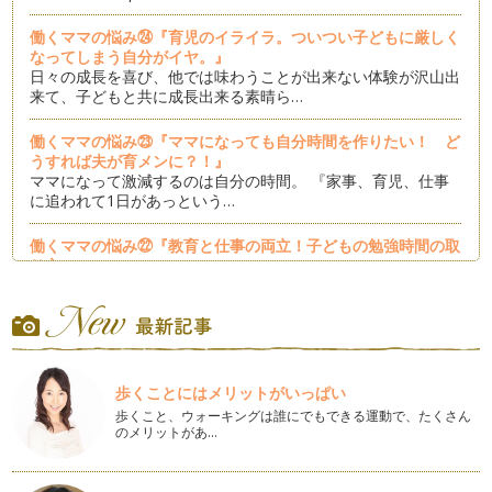
働くママの悩み㉔『育児のイライラ。ついつい子どもに厳しく
なってしまう自分がイヤ。』
日々の成長を喜び、他では味わうことが出来ない体験が沢山出
来て、子どもと共に成長出来る素晴ら…
働くママの悩み㉓『ママになっても自分時間を作りたい！ ど
うすれば夫が育メンに？！』
ママになって激減するのは自分の時間。 『家事、育児、仕事
に追われて1日があっという…
働くママの悩み㉒『教育と仕事の両立！子どもの勉強時間の取
り方』
働くママは、兎に角時間がない！ 働くママに限らず乳幼児の
育児期のママに共通した悩み…
働くママの悩み㉑『育児しながら仕事を続けるか辞めるか』
経済協力開発機構（OECD）は、「日本では学校卒業後、多く
の女性が就職するが、約60％の女…
歩くことにはメリットがいっぱい
歩くこと、ウォーキングは誰にでもできる運動で、たくさん
のメリットがあ…
働くママの悩み⑳『共働き家庭のお金。共働きはお金がかか
る？！』
「何のために働いているか分からないな。」 「保育園にかか