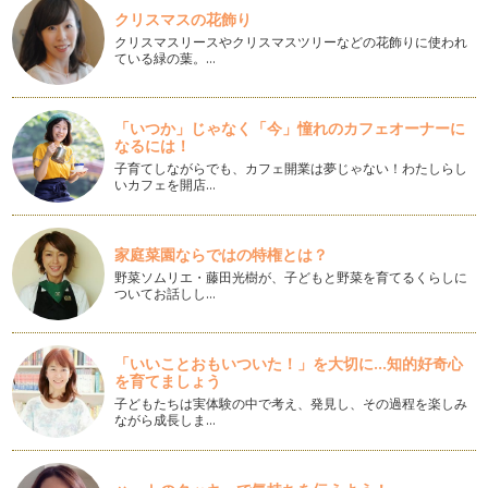
る費用をお給料から差引いた…
クリスマスの花飾り
クリスマスリースやクリスマスツリーなどの花飾りに使われ
働くママの悩み⑲『夫婦すれ違いの危機！解消の為の習慣』
ている緑の葉。…
“朝の時間”と“夕方～子どもが寝るまでの時間&rdqu…
働くママの悩み⑱『心折れそうになる瞬間の１つ、子どもの病
「いつか」じゃなく「今」憧れのカフェオーナーに
気』
なるには！
突然かかってくる保育園からの呼び出し電話。 朝起きてきた
子どもの様子がどうもいつも…
子育てしながらでも、カフェ開業は夢じゃない！わたしらし
いカフェを開店…
働くママの悩み⑰『復職！保育園スタート！で感じる罪悪感の
正体とは』
入園、入学、復職、異動、おめでとうございます！！ 育児休
家庭菜園ならではの特権とは？
職より職場復帰された方も多…
野菜ソムリエ・藤田光樹が、子どもと野菜を育てるくらしに
ついてお話しし…
働くママの悩み⑯『仕事で成果をあげたい！』
妊娠出産という大仕事を終えて、育児休職を経て復職。 折角
復職したのだから、楽しく仕…
「いいことおもいついた！」を大切に...知的好奇心
を育てましょう
働くママの悩み⑮『職場での私とは？復職後の焦り』『私、職
子どもたちは実体験の中で考え、発見し、その過程を楽しみ
場でどんな存在？ 復職後の焦りの原因』
ながら成長しま…
妊娠出産を経て育児休職入り。 暫くの間仕事から離れていた
ことに不安を感じながら職場…