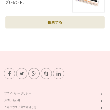
プレゼント。
す！！ …
育休からの復職！への準備
4月から育児休職明けの職場復帰を予定している方は多いは
投票する
ず。 …
夫婦＆家庭円満の為のコミュニケーション術
4月から復職。 4月から新転地で生活。 4月から子供が保育園
や幼稚園に通い…
夫婦円満＆家庭円満のミソは！？
「夫婦でちゃんと会話していますか？」 この問いでドキッと
した人も多いはず。子供が生…
育児期でも「自分時間」の作り方
妊娠を機に生活が一変した人も多いのではないだろうか。 自
分の…
今年は達成！の目標設定法
プライバシーポリシー
年末になると1年のを振り返り、「来年こそは○○しよう！」と
心に誓い、年始になると「今年は○…
お問い合わせ
ミキハウス子育て総研とは
ワー育ママの"スマート家事術"とは？