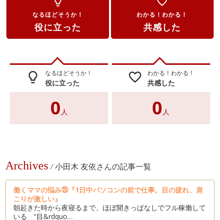
lightbulb_outline
favorite_border
なるほどそうか！
わかる！わかる！
役に立った
共感した
なるほどそうか！
わかる！わかる！
lightbulb_outline
favorite_border
役に立った
共感した
0
0
人
人
Archives
/
小田木 友依さんの記事一覧
働くママの悩み㉕『1日中パソコンの前で仕事。目の疲れ、肩
こりが激しい』
朝起きた時から夜寝るまで、ほぼ開きっぱなしでフル稼働して
いる “目&rdquo…