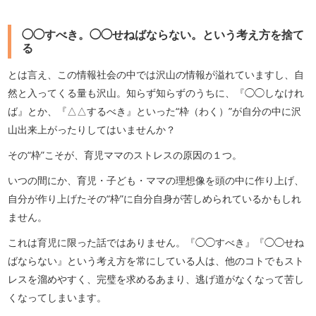
◯◯すべき。◯◯せねばならない。という考え方を捨て
る
とは言え、この情報社会の中では沢山の情報が溢れていますし、自
然と入ってくる量も沢山。知らず知らずのうちに、『◯◯しなけれ
ば』とか、『△△するべき』といった“枠（わく）”が自分の中に沢
山出来上がったりしてはいませんか？
その“枠”こそが、育児ママのストレスの原因の１つ。
いつの間にか、育児・子ども・ママの理想像を頭の中に作り上げ、
自分が作り上げたその“枠”に自分自身が苦しめられているかもしれ
ません。
これは育児に限った話ではありません。『◯◯すべき』『◯◯せね
ばならない』という考え方を常にしている人は、他のコトでもスト
レスを溜めやすく、完璧を求めるあまり、逃げ道がなくなって苦し
くなってしまいます。