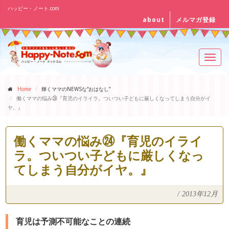
ハッピー・ノート.com
about
メルマガ登録
Toggl
navig
Home
輝くママのNEWSな“おはなし”
働くママの悩み㉔『育児のイライラ。ついつい子どもに厳しくなってしまう自分がイ
ヤ。』
働くママの悩み㉔『育児のイライ
ラ。ついつい子どもに厳しくなっ
てしまう自分がイヤ。』
/
2013年12月
育児は予測不可能なことの連続