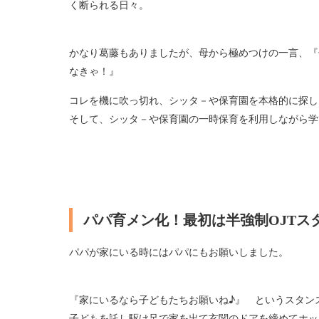
く断られる日々。
かなり葛藤もありましたが、母から極めつけの一言、『
なきゃ！』
コレを機に吹っ切れ、シッタ－や保育園を本格的に探し
そして、シッタ－や保育園の一時保育を利用しながら学
パパ育メン化！最初は半強制OJTス
パパが家にいる時にはパパにもお願いしました。
『家にいるなら子どもたちお願いね♪』 というスタンス
子どもを託し駆け足で家を出て玄関のドアを締めてホッ