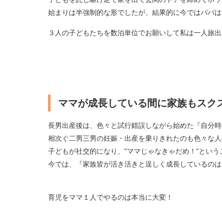
始まりは半強制的な形でしたが、結果的に今ではパパ
３人の子どもたちを数泊単位でお願いして私は一人旅出
ママが成長している間に家族もスク
長男出産後は、色々と試行錯誤しながら始めた『自分
相次ぐ二男三男の妊娠・出産を乗りきれたのも色々な人
子どもが社交的になり、”ママじゃなきゃだめ！”とい
今では、『家族皆が活き活きと逞しく成長しているのは
育児をママ１人でやるのは本当に大変！