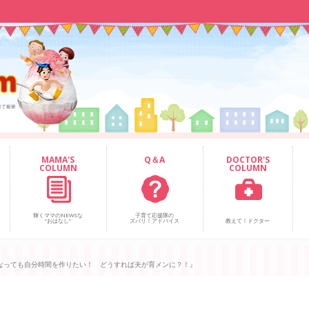
MAMA'S
Q＆A
DOCTOR'S
COLUMN
COLUMN
輝くママのNEWSな
子育て応援隊の
“おはなし”
ズバリ！アドバイス
教えて！ドクター
なっても自分時間を作りたい！ どうすれば夫が育メンに？！』