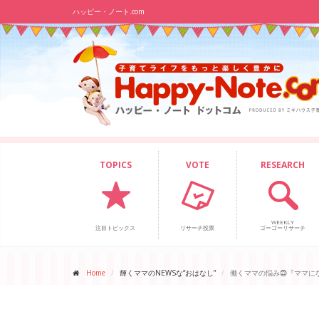
ハッピー・ノート.com
TOPICS
VOTE
RESEARCH
WEEKLY
注目トピックス
リサーチ投票
ゴーゴーリサーチ
Home
輝くママのNEWSな“おはなし”
働くママの悩み㉓『ママに