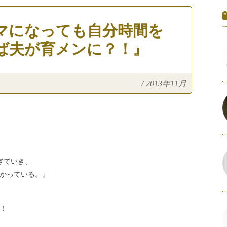
マになっても自分時間を
ば夫が育メンに？！』
/
2013年11月
ぎていき、
かっている。』
！