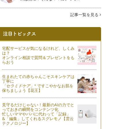
記事一覧を見る
宅配サービスが気になるけれど、しくみ
は？
オンライン相談で質問＆プレゼントをも
らおう
生まれたての赤ちゃんこそスキンケアは
丁寧に
※
「セラミドケア」
ですこやかなお肌を
保ちましょう【花王】
見守るだけじゃない！最新のAIの力でと
っておきの瞬間をコンテンツ化
忙しいママやパパに代わって「記録」
&「編集」してくれるスグレモノ【雲云
テクノロジー】