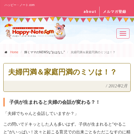
ハッピー・ノート.com
about
メルマガ登録
Toggl
navig
Home
輝くママのNEWSな“おはなし”
夫婦円満＆家庭円満のミソは！？
夫婦円満＆家庭円満のミソは！？
/
2012年2月
子供が生まれると夫婦の会話が変わる？！
「夫婦でちゃんと会話していますか？」
この問いでドキッとした人も多いはず。子供が生まれると”やるこ
と”がいっぱい！次々と起こる育児での出来ごとをただこなすのに精