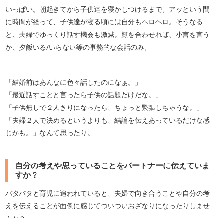
いっぱい。朝起きてから子供達を寝かしつけるまで、アッという間
に時間が経って、子供達が寝る頃には自分もヘロヘロ。そうなる
と、夫婦でゆっくり話す機会も激減。顔を合わせれば、小言を言う
か、夕飯いる/いらない等の事務的な会話のみ。
「結婚前はあんなに色々話したのになぁ。」
「最近話すことと言ったら子供の話題だけだな。」
「子供無しで２人きりになったら、ちょっと緊張しちゃうな。」
「夫婦２人で決めるというよりも、結論を伝えあっているだけな感
じかも。」なんて思ったり。
自分の考えや思っていることをパートナーに伝えていま
すか？
バタバタと育児に追われていると、夫婦で向き合うことや自分の考
えを伝えることが面倒に感じてついついおざなりになったりしませ