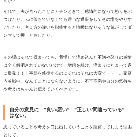
んか？
それで、夫が言ったことにカチンときて、感情的になって怒りをぶ
つけたり。ふに落ちていなくても適当な返事をしてその場をやりす
ごしたり。考え方の違いを指摘すると喧嘩になりそうな気がしてダ
ンマリで押しとおしたり。
その場はそれで収まっても、我慢して溜め込んだ不満や怒りの感情
は全く解消されていないわけで、増殖を続け、溜まりにたまって遂
に爆発！！！事態を修復するのにそれはそれは大変で・・・。家庭
内冷戦中。なんてことにならないように、不平不満や自分の気持ち
や考えはちゃんと伝えていくべきです。
自分の意見に ”良い/悪い” ”正しい/間違っている”
はない。
思っていることや考えを口に出していうことを躊躇してしまう理由
として、