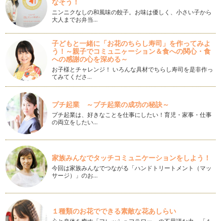
なそう！
働くママの悩み⑲『夫婦すれ違いの危機！解消の為の習慣』
ニンニクなしの和風味の餃子。お味は優しく、小さい子から
“朝の時間”と“夕方～子どもが寝るまでの時間&rdqu…
大人までお弁当…
働くママの悩み⑱『心折れそうになる瞬間の１つ、子どもの病
子どもと一緒に「お花のちらし寿司」を作ってみよ
気』
う！～親子でコミュニヶーション＆食への関心・食
突然かかってくる保育園からの呼び出し電話。 朝起きてきた
への感謝の心を深める～
子どもの様子がどうもいつも…
お子様とチャレンジ！ いろんな具材でちらし寿司を是非作っ
てみてくださ…
働くママの悩み⑰『復職！保育園スタート！で感じる罪悪感の
正体とは』
入園、入学、復職、異動、おめでとうございます！！ 育児休
プチ起業 ～プチ起業の成功の秘訣～
職より職場復帰された方も多…
プチ起業は、好きなことを仕事にしたい！育児・家事・仕事
の両立をしたい…
働くママの悩み⑯『仕事で成果をあげたい！』
妊娠出産という大仕事を終えて、育児休職を経て復職。 折角
復職したのだから、楽しく仕…
家族みんなでタッチコミュニケーションをしよう！
今回は家族みんなでつながる「ハンドトリートメント（マッ
働くママの悩み⑮『職場での私とは？復職後の焦り』『私、職
サージ）」のお…
場でどんな存在？ 復職後の焦りの原因』
妊娠出産を経て育児休職入り。 暫くの間仕事から離れていた
ことに不安を感じながら職場…
１種類のお花でできる素敵な花あしらい
働くママの悩み⑭『新年の抱負を継続・実現させたい！』