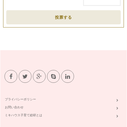
育休からの復職！への準備
4月から育児休職明けの職場復帰を予定している方は多いは
投票する
ず。 …
夫婦＆家庭円満の為のコミュニケーション術
4月から復職。 4月から新転地で生活。 4月から子供が保育園
や幼稚園に通い…
夫婦円満＆家庭円満のミソは！？
「夫婦でちゃんと会話していますか？」 この問いでドキッと
した人も多いはず。子供が生…
育児期でも「自分時間」の作り方
妊娠を機に生活が一変した人も多いのではないだろうか。 自
分の…
今年は達成！の目標設定法
プライバシーポリシー
年末になると1年のを振り返り、「来年こそは○○しよう！」と
心に誓い、年始になると「今年は○…
お問い合わせ
ミキハウス子育て総研とは
ワー育ママの"スマート家事術"とは？
早いもので2011年も残すところあと少し。 どんな一年でした