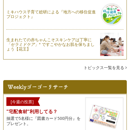
働くママならではの悩み② 『2人目出産のタイミング』
「子どもは２人ほしいけれど、１人でも大変なのに２人産んで
ミキハウス子育て総研による『地方への移住促進
プロジェクト』
仕事と育児をこなしていけるのだろう…
働くママならではの悩み① 『職場のこと』
色々とあると思いますが、大きく分けると「職場・仕事のこ
と」「保育園・…
生まれたての赤ちゃんこそスキンケアは丁寧に
※
「セラミドケア」
ですこやかなお肌を保ちまし
ょう【花王】
ワーキングマザーのお悩み、心のモヤモヤへの対処法
「私が本当にやりたいことは何なのだろう？」 「どうして働
いているんだろう？」 …
トピックス一覧を見る
子どもの病気と対策
働くママにとっての最大の問題は、“子どもの病気”といっても
良いので…
3歳児神話の呪縛から解放！
ワーキングマザーの皆さんに朗報です！！ ちょっと古い情報
[今週の投票]
なの…
"宅配食材"利用してる？
育児と仕事を両立させるためのKeyPoint
抽選で5名様に『図書カード500円分』を
育児休職から復職された皆さん。 復職おめでとうございま
プレゼント。
す！！ …