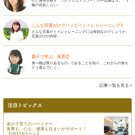
心と身体を癒す「フレッシュフラワー」の不思議な力。「１
あけましておめでとうございます！ 今年もよろしくお願い
輪の花あしらい…
します。 &nbs…
働くママの悩み⑬『子どもの寝る時間が日に日に遅くなる！』
こんな言葉がけでハッピートイレトレーニング♪
「子どもが寝る時間がどんどん遅くなっていっている。」
どんな言葉がトイレトレーニングには有効なのでしょうか。
「大人と同じように遅くまで起…
言葉がけの内容…
働くママの悩み⑫ 『幼稚園ママと保育園ママ』
ちょっと突飛なテーマかもしれませんが、案外誰しもがどこか
にもっているであろうこの区別。 …
親子で学ぶ、食育②
食べ物は限りあるもの…であることを知り、これからの食を
働くママの悩み⑪『育児休職中の不安』
どう選んでいく…
育児中のママは、大抵復職への不安を抱えています。 ・ 産
前産…
記事一覧を見る
働くママの悩み⑩ 『子どものしつけ、叱り方のコツ』
子どもをどの位の年齢から叱って良いのか、どのように叱れば
よいのか。 について悩んで…
働くママの悩み⑨ ［いつも時間に追われている］
出産した瞬間からママ業が始まり、営業は２４時間３６５日、
家が子育てのパートナー
年中無休。 …
家事も、心も、健康も住まいがサポート！
【HESTAホーム】