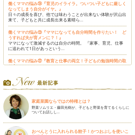
働くママの悩み㉔『育児のイライラ。ついつい子どもに厳しく
なってしまう自分がイヤ。』
日々の成長を喜び、他では味わうことが出来ない体験が沢山出
来て、子どもと共に成長出来る素晴ら…
働くママの悩み㉓『ママになっても自分時間を作りたい！ ど
うすれば夫が育メンに？！』
ママになって激減するのは自分の時間。 『家事、育児、仕事
に追われて1日があっという…
働くママの悩み㉒『教育と仕事の両立！子どもの勉強時間の取
り方』
働くママは、兎に角時間がない！ 働くママに限らず乳幼児の
育児期のママに共通した悩み…
働くママの悩み㉑『育児しながら仕事を続けるか辞めるか』
経済協力開発機構（OECD）は、「日本では学校卒業後、多く
の女性が就職するが、約60％の女…
家庭菜園ならではの特権とは？
野菜ソムリエ・藤田光樹が、子どもと野菜を育てるくらしに
ついてお話しし…
働くママの悩み⑳『共働き家庭のお金。共働きはお金がかか
る？！』
「何のために働いているか分からないな。」 「保育園にかか
る費用をお給料から差引いた…
おべんとうに入れられる餃子！かつおぶしを使いこ