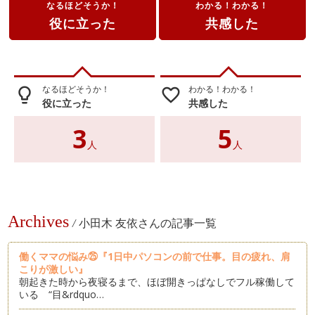
なるほどそうか！
わかる！わかる！
役に立った
共感した
なるほどそうか！
わかる！わかる！
lightbulb_outline
favorite_border
役に立った
共感した
3
5
人
人
Archives
/
小田木 友依さんの記事一覧
働くママの悩み㉕『1日中パソコンの前で仕事。目の疲れ、肩
こりが激しい』
朝起きた時から夜寝るまで、ほぼ開きっぱなしでフル稼働して
いる “目&rdquo…