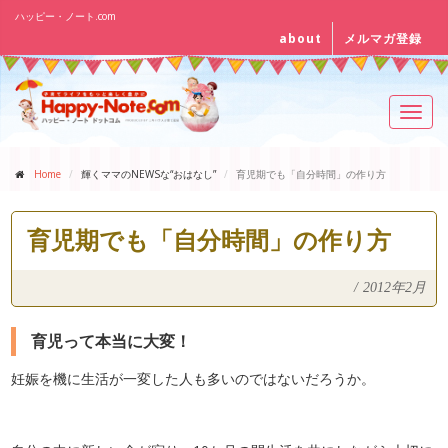
ハッピー・ノート.com
about
メルマガ登録
Toggl
navig
Home
輝くママのNEWSな“おはなし”
育児期でも「自分時間」の作り方
育児期でも「自分時間」の作り方
/
2012年2月
育児って本当に大変！
妊娠を機に生活が一変した人も多いのではないだろうか。