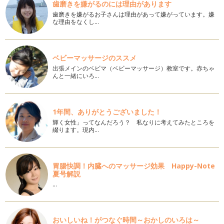
の女性が就職するが、約60％の女…
歯磨きを嫌がるのには理由があります
歯磨きを嫌がるお子さんは理由があって嫌がっています。嫌
な理由をなくし…
働くママの悩み⑳『共働き家庭のお金。共働きはお金がかか
る？！』
「何のために働いているか分からないな。」 「保育園にかか
る費用をお給料から差引いた…
ベビーマッサージのススメ
出張メインのベビマ（ベビーマッサージ）教室です。赤ちゃ
働くママの悩み⑲『夫婦すれ違いの危機！解消の為の習慣』
んと一緒にいろ…
“朝の時間”と“夕方～子どもが寝るまでの時間&rdqu…
働くママの悩み⑱『心折れそうになる瞬間の１つ、子どもの病
気』
1年間、ありがとうございました！
突然かかってくる保育園からの呼び出し電話。 朝起きてきた
輝く女性」ってなんだろう？ 私なりに考えてみたところを
子どもの様子がどうもいつも…
綴ります。現内…
働くママの悩み⑰『復職！保育園スタート！で感じる罪悪感の
正体とは』
入園、入学、復職、異動、おめでとうございます！！ 育児休
胃腸快調！内臓へのマッサージ効果 Happy-Note
夏号解説
職より職場復帰された方も多…
…
働くママの悩み⑯『仕事で成果をあげたい！』
妊娠出産という大仕事を終えて、育児休職を経て復職。 折角
復職したのだから、楽しく仕…
おいしいね！がつなぐ時間～おかしのいろは～