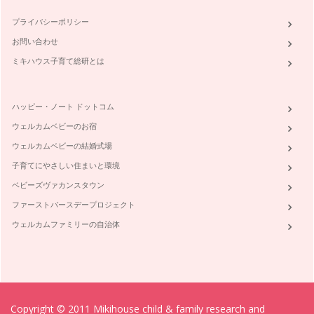
今年は達成！の目標設定法
プライバシーポリシー
年末になると1年のを振り返り、「来年こそは○○しよう！」と
心に誓い、年始になると「今年は○…
お問い合わせ
ミキハウス子育て総研とは
ワー育ママの"スマート家事術"とは？
早いもので2011年も残すところあと少し。 どんな一年でした
か？ …
ハッピー・ノート ドットコム
子供の体調管理術♪
ウェルカムベビーのお宿
朝夕ぐっと冷え込み、空気が乾燥してきましたね。 職場でも
電車…
ウェルカムベビーの結婚式場
子育てにやさしい住まいと環境
ベビーズヴァカンスタウン
ファーストバースデープロジェクト
ウェルカムファミリーの自治体
Copyright © 2011 Mikihouse child & family research and