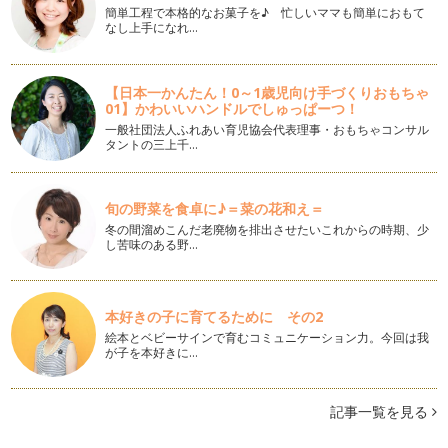
簡単工程で本格的なお菓子を♪ 忙しいママも簡単におもて
働くママの悩み⑮『職場での私とは？復職後の焦り』『私、職
なし上手になれ…
場でどんな存在？ 復職後の焦りの原因』
妊娠出産を経て育児休職入り。 暫くの間仕事から離れていた
ことに不安を感じながら職場…
【日本一かんたん！0～1歳児向け手づくりおもちゃ
01】かわいいハンドルでしゅっぱーつ！
働くママの悩み⑭『新年の抱負を継続・実現させたい！』
一般社団法人ふれあい育児協会代表理事・おもちゃコンサル
あけましておめでとうございます！ 今年もよろしくお願い
タントの三上千…
します。 &nbs…
働くママの悩み⑬『子どもの寝る時間が日に日に遅くなる！』
旬の野菜を食卓に♪＝菜の花和え＝
「子どもが寝る時間がどんどん遅くなっていっている。」
「大人と同じように遅くまで起…
冬の間溜めこんだ老廃物を排出させたいこれからの時期、少
し苦味のある野…
働くママの悩み⑫ 『幼稚園ママと保育園ママ』
ちょっと突飛なテーマかもしれませんが、案外誰しもがどこか
にもっているであろうこの区別。 …
本好きの子に育てるために その2
絵本とベビーサインで育むコミュニケーション力。今回は我
働くママの悩み⑪『育児休職中の不安』
が子を本好きに…
育児中のママは、大抵復職への不安を抱えています。 ・ 産
前産…
記事一覧を見る
働くママの悩み⑩ 『子どものしつけ、叱り方のコツ』
子どもをどの位の年齢から叱って良いのか、どのように叱れば