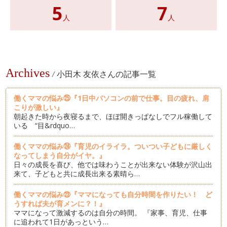
5
7
人
人
Archives
/
小田木 友依さんの記事一覧
働くママの悩み㉕『1日中パソコンの前で仕事。目の疲れ、肩
こりが激しい』
朝起きた時から夜寝るまで、ほぼ開きっぱなしでフル稼働して
いる “目&rdquo…
働くママの悩み㉔『育児のイライラ。ついつい子どもに厳しく
なってしまう自分がイヤ。』
日々の成長を喜び、他では味わうことが出来ない体験が沢山出
来て、子どもと共に成長出来る素晴ら…
働くママの悩み㉓『ママになっても自分時間を作りたい！ ど
うすれば夫が育メンに？！』
ママになって激減するのは自分の時間。 『家事、育児、仕事
に追われて1日があっという…