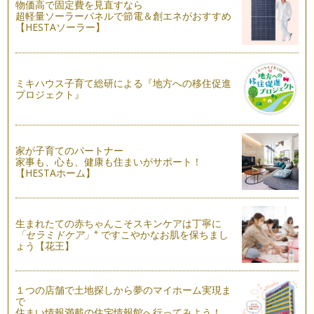
物価高で固定費を見直すなら
「何のために働いているかわからないな・・・。」 働くママ
超軽量ソーラーパネルで節電＆創エネがおすすめ
が一度は口にしたことがある…
【HESTAソーラー】
働くママならではの悩み⑤ 『私ばっかり』
仕事を持つ女性が結婚すると、急に負荷が増えるという現実が
あります。 家事が得意な男…
ミキハウス子育て総研による『地方への移住促進
プロジェクト』
働くママならではの悩み④ 『別れ際のグズグズ』
今日は早く会社にいってアレをやって、コレをして。と頭の中
に一日のスケジュールがビッチリ詰ま…
家が子育てのパートナー
働くママならではの悩み③ 『日々の罪悪感』
家事も、心も、健康も住まいがサポート！
働くママは色々な罪悪感を抱えながら生活しています。 ・が
【HESTAホーム】
っつ…
働くママならではの悩み② 『2人目出産のタイミング』
「子どもは２人ほしいけれど、１人でも大変なのに２人産んで
生まれたての赤ちゃんこそスキンケアは丁寧に
※
「セラミドケア」
ですこやかなお肌を保ちまし
仕事と育児をこなしていけるのだろう…
ょう【花王】
働くママならではの悩み① 『職場のこと』
色々とあると思いますが、大きく分けると「職場・仕事のこ
と」「保育園・…
１つの店舗で土地探しから夢のマイホーム実現ま
で
住まい情報満載の住宅情報館へ行ってみよう！