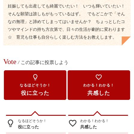
妊娠しても出産しても綺麗でいたい！ いつも輝いていたい！
そんな願望は誰しもがもっているはず。 でもどこかで「そん
なの無理」と諦めてしまってはいませんか？ ちょっとしたコ
ツやマインドの持ち方次第で、日々の生活が劇的に変わります
☆ 育児も仕事も自分らしく楽しむ方法をお教えします。
Vote
/
この記事に投票しよう
lightbulb_outline
favorite_border
なるほどそうか！
わかる！わかる！
役に立った
共感した
なるほどそうか！
わかる！わかる！
lightbulb_outline
favorite_border
役に立った
共感した