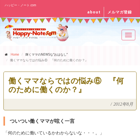
ハッピー・ノート.com
about
メルマガ登録
Toggl
navig
Home
輝くママのNEWSな“おはなし”
働くママならではの悩み⑥ 『何のために働くのか？』
働くママならではの悩み⑥ 『何
のために働くのか？』
/
2012年8月
ついつい働くママが呟く一言
「何のために働いているかわからないな・・・。」