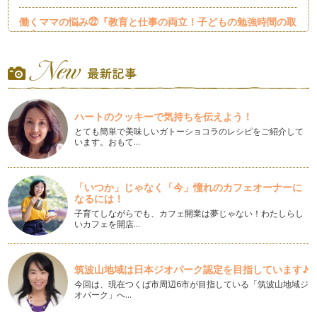
働くママの悩み㉒『教育と仕事の両立！子どもの勉強時間の取
り方』
働くママは、兎に角時間がない！ 働くママに限らず乳幼児の
育児期のママに共通した悩み…
働くママの悩み㉑『育児しながら仕事を続けるか辞めるか』
経済協力開発機構（OECD）は、「日本では学校卒業後、多く
の女性が就職するが、約60％の女…
ハートのクッキーで気持ちを伝えよう！
とても簡単で美味しいガトーショコラのレシピをご紹介して
います。おもて…
働くママの悩み⑳『共働き家庭のお金。共働きはお金がかか
る？！』
「何のために働いているか分からないな。」 「保育園にかか
る費用をお給料から差引いた…
「いつか」じゃなく「今」憧れのカフェオーナーに
なるには！
働くママの悩み⑲『夫婦すれ違いの危機！解消の為の習慣』
子育てしながらでも、カフェ開業は夢じゃない！わたしらし
“朝の時間”と“夕方～子どもが寝るまでの時間&rdqu…
いカフェを開店…
働くママの悩み⑱『心折れそうになる瞬間の１つ、子どもの病
気』
筑波山地域は日本ジオパーク認定を目指しています♪
突然かかってくる保育園からの呼び出し電話。 朝起きてきた
今回は、現在つくば市周辺6市が目指している「筑波山地域ジ
子どもの様子がどうもいつも…
オパーク」へ…