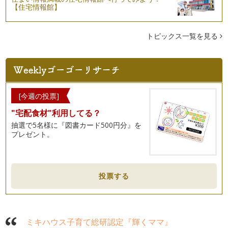
ワーキングマザーのお悩み、心のモヤモヤへの対処法
【住宅情報館】
「私が本当にやりたいことは何なのだろう？」 「どうして働
いているんだろう？」 …
トピックス一覧を見る
子どもの病気と対策
働くママにとっての最大の問題は、“子どもの病気”といっても
良いので…
3歳児神話の呪縛から解放！
ワーキングマザーの皆さんに朗報です！！ ちょっと古い情報
[今週の投票]
なの…
"宅配食材"利用してる？
育児と仕事を両立させるためのKeyPoint
抽選で5名様に『図書カード500円分』を
育児休職から復職された皆さん。 復職おめでとうございま
プレゼント。
す！！ …
育休からの復職！への準備
4月から育児休職明けの職場復帰を予定している方は多いは
投票する
ず。 …
夫婦＆家庭円満の為のコミュニケーション術
4月から復職。 4月から新転地で生活。 4月から子供が保育園
や幼稚園に通い…
ミキハウス子育て総研認定『輝くママ』