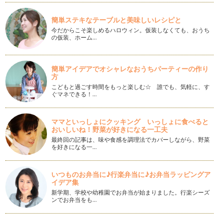
働くママの悩み⑰『復職！保育園スタート！で感じる罪悪感の
正体とは』
入園、入学、復職、異動、おめでとうございます！！ 育児休
簡単ステキなテーブルと美味しいレシピと
職より職場復帰された方も多…
今だからこそ楽しめるハロウィン。仮装しなくても、おうち
の仮装、ホーム…
働くママの悩み⑯『仕事で成果をあげたい！』
妊娠出産という大仕事を終えて、育児休職を経て復職。 折角
復職したのだから、楽しく仕…
簡単アイデアでオシャレなおうちパーティーの作り
方
働くママの悩み⑮『職場での私とは？復職後の焦り』『私、職
こどもと過ごす時間をもっと楽しむ☆ 誰でも、気軽に、す
場でどんな存在？ 復職後の焦りの原因』
ぐマネできる！…
妊娠出産を経て育児休職入り。 暫くの間仕事から離れていた
ことに不安を感じながら職場…
ママといっしょにクッキング いっしょに食べると
おいしいね！野菜が好きになる一工夫
働くママの悩み⑭『新年の抱負を継続・実現させたい！』
最終回の記事は、味や食感を調理法でカバーしながら、野菜
あけましておめでとうございます！ 今年もよろしくお願い
を好きになる一…
します。 &nbs…
働くママの悩み⑬『子どもの寝る時間が日に日に遅くなる！』
いつものお弁当に♪行楽弁当に♪お弁当ラッピングア
「子どもが寝る時間がどんどん遅くなっていっている。」
イデア集
「大人と同じように遅くまで起…
新学期、学校や幼稚園でお弁当が始まりました。行楽シーズ
ンでお弁当をも…
働くママの悩み⑫ 『幼稚園ママと保育園ママ』
ちょっと突飛なテーマかもしれませんが、案外誰しもがどこか