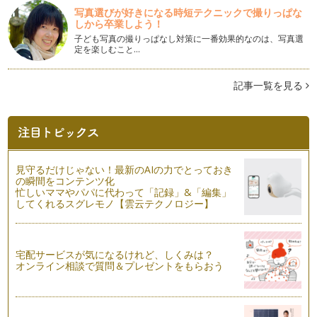
にもっているであろうこの区別。 …
写真選びが好きになる時短テクニックで撮りっぱな
しから卒業しよう！
働くママの悩み⑪『育児休職中の不安』
子ども写真の撮りっぱなし対策に一番効果的なのは、写真選
定を楽しむこと…
育児中のママは、大抵復職への不安を抱えています。 ・ 産
前産…
記事一覧を見る
働くママの悩み⑩ 『子どものしつけ、叱り方のコツ』
子どもをどの位の年齢から叱って良いのか、どのように叱れば
よいのか。 について悩んで…
働くママの悩み⑨ ［いつも時間に追われている］
出産した瞬間からママ業が始まり、営業は２４時間３６５日、
見守るだけじゃない！最新のAIの力でとっておき
年中無休。 …
の瞬間をコンテンツ化
忙しいママやパパに代わって「記録」&「編集」
働くママならではの悩み⑧ 『子どもと過ごす質の高い時間と
してくれるスグレモノ【雲云テクノロジー】
は？』
3歳児神話（『子どもが3歳になるまで母親が保育したか否か
がその後の子どもの発達に影響する』…
宅配サービスが気になるけれど、しくみは？
オンライン相談で質問＆プレゼントをもらおう
働くママならではの悩み⑦ 『疲労』
イギリスの働くママの悩みナンバーワンは“疲労”。 これは、…
働くママならではの悩み⑥ 『何のために働くのか？』