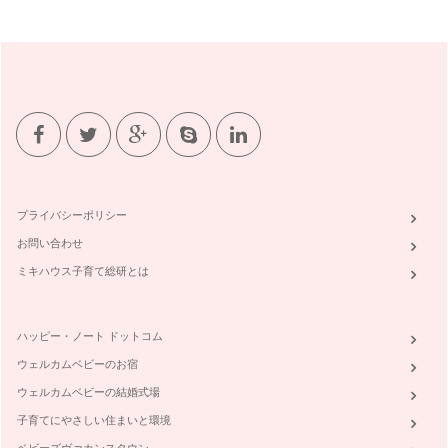
夫婦円満＆家庭円満のミソは！？
「夫婦でちゃんと会話していますか？」 この問いでドキッと
した人も多いはず。子供が生…
育児期でも「自分時間」の作り方
妊娠を機に生活が一変した人も多いのではないだろうか。 自
分の…
今年は達成！の目標設定法
年末になると1年のを振り返り、「来年こそは○○しよう！」と
心に誓い、年始になると「今年は○…
プライバシーポリシー
お問い合わせ
ワー育ママの"スマート家事術"とは？
早いもので2011年も残すところあと少し。 どんな一年でした
ミキハウス子育て総研とは
か？ …
子供の体調管理術♪
ハッピー・ノート ドットコム
朝夕ぐっと冷え込み、空気が乾燥してきましたね。 職場でも
電車…
ウェルカムベビーのお宿
ウェルカムベビーの結婚式場
子育てにやさしい住まいと環境
ベビーズヴァカンスタウン