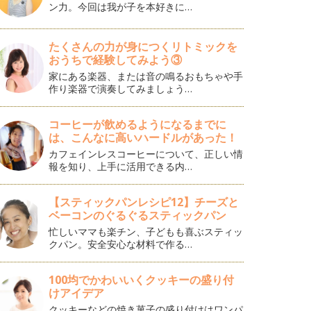
ン力。今回は我が子を本好きに…
たくさんの力が身につくリトミックを
おうちで経験してみよう③
家にある楽器、または音の鳴るおもちゃや手
作り楽器で演奏してみましょう…
コーヒーが飲めるようになるまでに
は、こんなに高いハードルがあった！
カフェインレスコーヒーについて、正しい情
報を知り、上手に活用できる内…
【スティックパンレシピ12】チーズと
ベーコンのぐるぐるスティックパン
忙しいママも楽チン、子どもも喜ぶスティッ
クパン。安全安心な材料で作る…
100均でかわいいくクッキーの盛り付
けアイデア
クッキーなどの焼き菓子の盛り付けはワンパ