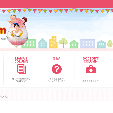
MAMA'S
Q＆A
DOCTOR'S
COLUMN
COLUMN
輝くママのNEWSな
子育て応援隊の
“おはなし”
ズバリ！アドバイス
教えて！ドクター
歩き方）