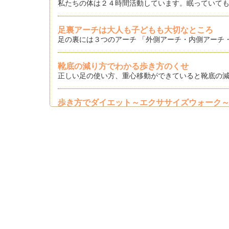
私たちの体は２４時間活動しています。眠っていても
足裏アーチは大人も子どもも大切なところ
足の裏には３つのアーチ 「外側アーチ・内側アーチ・
靴底の減り方でわかる歩き方のくせ
正しい足の使い方、重心移動ができていると靴底の減
歩き方でダイエット～エクササイズウォーク
普段の歩き方よりも運動強度が高く、エクササイズ効
歩き方でダイエット～日常歩き編～
本屋さんやインターネットを見ると、ダイエットの情
ママの久しぶりハイヒール～選び方～
どんな靴でもそうですが、ハイヒールは特に「足にし
入園・卒園、結婚式、ママの久しぶりハイヒー
ママになるとハイヒールからは離れて、スニーカーや