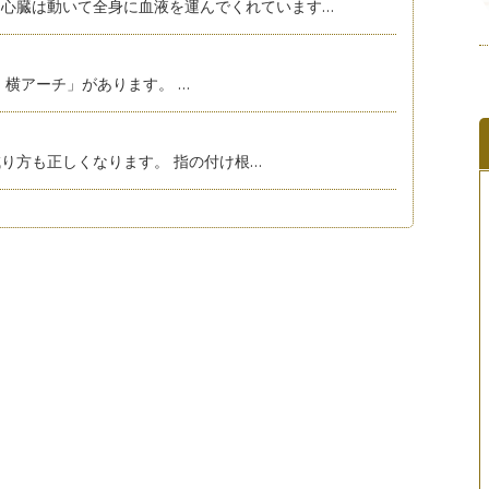
心臓は動いて全身に血液を運んでくれています…
横アーチ」があります。 …
り方も正しくなります。 指の付け根…
～
果の高い歩き方 「エクササイズウォ…
報は本当にたくさんあることがわかります。 …
っかりフィットする」ことが大切です。 …
ル♪
ローヒールの出番が増えます。 お友…