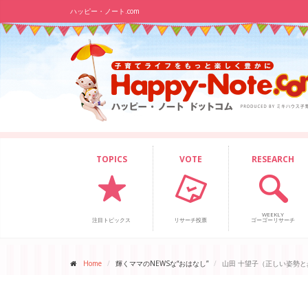
ハッピー・ノート.com
TOPICS
VOTE
RESEARCH
WEEKLY
注目トピックス
リサーチ投票
ゴーゴーリサーチ
Home
輝くママのNEWSな“おはなし”
山田 十望子（正しい姿勢と