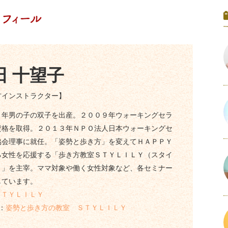
田 十望子
方インストラクター】
３年男の子の双子を出産。２００９年ウォーキングセラ
資格を取得。２０１３年ＮＰＯ法人日本ウォーキングセ
協会理事に就任。「姿勢と歩き方」を変えてＨＡＰＰＹ
る女性を応援する「歩き方教室ＳＴＹＬＩＬＹ（スタイ
）」を主宰。ママ対象や働く女性対象など、各セミナー
しています。
ＳＴＹＬＩＬＹ
：
姿勢と歩き方の教室 ＳＴＹＬＩＬＹ