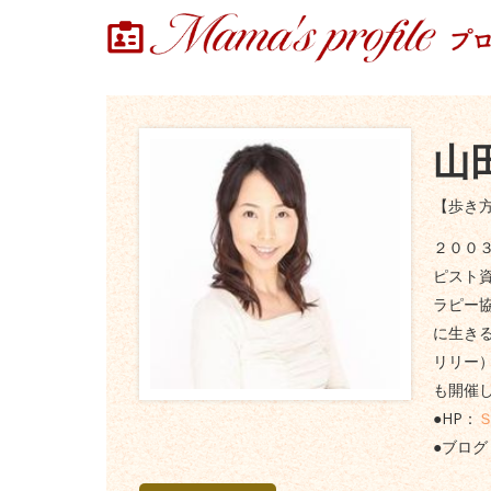
山
【歩き
２００
ピスト
ラピー
に生き
リリー
も開催
●HP：
●ブログ