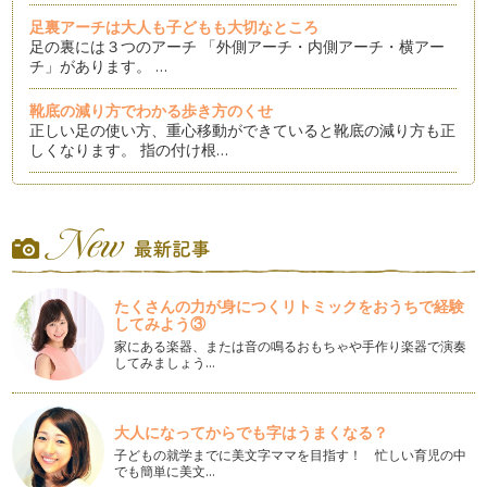
足裏アーチは大人も子どもも大切なところ
足の裏には３つのアーチ 「外側アーチ・内側アーチ・横アー
チ」があります。 …
靴底の減り方でわかる歩き方のくせ
正しい足の使い方、重心移動ができていると靴底の減り方も正
しくなります。 指の付け根…
歩き方でダイエット～エクササイズウォーク～
普段の歩き方よりも運動強度が高く、エクササイズ効果の高い
歩き方 「エクササイズウォ…
歩き方でダイエット～日常歩き編～
本屋さんやインターネットを見ると、ダイエットの情報は本当
たくさんの力が身につくリトミックをおうちで経験
にたくさんあることがわかります。 …
してみよう③
家にある楽器、または音の鳴るおもちゃや手作り楽器で演奏
ママの久しぶりハイヒール～選び方～
してみましょう…
どんな靴でもそうですが、ハイヒールは特に「足にしっかりフ
ィットする」ことが大切です。 …
大人になってからでも字はうまくなる？
入園・卒園、結婚式、ママの久しぶりハイヒール♪
子どもの就学までに美文字ママを目指す！ 忙しい育児の中
ママになるとハイヒールからは離れて、スニーカーやローヒー
でも簡単に美文…
ルの出番が増えます。 お友…