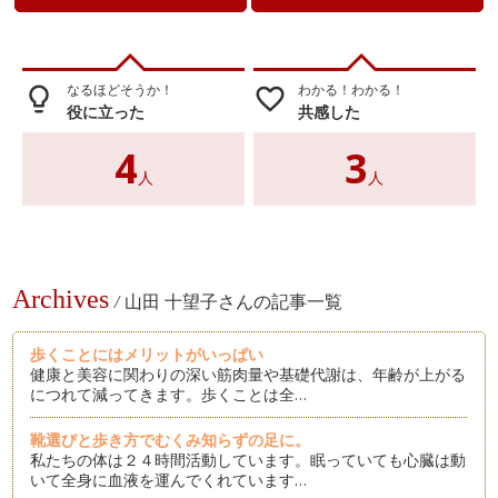
なるほどそうか！
わかる！わかる！
lightbulb_outline
favorite_border
役に立った
共感した
4
3
人
人
Archives
/
山田 十望子さんの記事一覧
歩くことにはメリットがいっぱい
健康と美容に関わりの深い筋肉量や基礎代謝は、年齢が上がる
につれて減ってきます。歩くことは全…
靴選びと歩き方でむくみ知らずの足に。
私たちの体は２４時間活動しています。眠っていても心臓は動
いて全身に血液を運んでくれています…