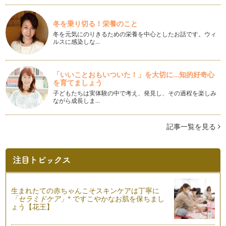
ト、女性はいろいろなことにこだわっ…
冬を乗り切る！栄養のこと
正しい姿勢を知って本来の自分に♪心・体・見た目が変わりま
冬を元気にのりきるための栄養を中心としたお話です。ウィ
す。
ルスに感染しな…
「姿勢が悪いよ」、「姿勢を正して！」などど一度は言われた
ことがあると思います。 そ…
「いいことおもいついた！」を大切に...知的好奇心
を育てましょう
子どもたちは実体験の中で考え、発見し、その過程を楽しみ
ながら成長しま…
記事一覧を見る
生まれたての赤ちゃんこそスキンケアは丁寧に
※
「セラミドケア」
ですこやかなお肌を保ちまし
ょう【花王】