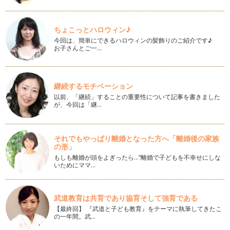
ハッピーを目指す姿勢♪～心と体のつながり～
落ち込んだり、悩んだりするとため息とともに前かがみに猫背
ちょこっとハロウィン♪
になりがち。 これは誰にで…
今回は、簡単にできるハロウィンの髪飾りのご紹介です♪
お子さんとご一…
正しい歩き方のポイント③
いつもの歩き方、歩幅を意識したことはありますか？ 大股に
なりすぎたり、左右の幅が違…
継続するモチベーション
以前、「継続」することの重要性について記事を書きました
正しい歩き方のポイント②
が、今回は「継…
歩き方のポイント２つ目は「まっすぐのラインに沿って歩く」
です。 まっすぐ歩くなんて…
正しい歩き方のポイント①
それでもやっぱり離婚となった方へ「離婚後の家族
の形」
「歩く」ことはほとんど意識しないで毎日行っている行為で
す。 でも、「意識して歩く」…
もしも離婚が頭をよぎったら…“離婚で子どもを不幸せにしな
いためにママ…
ブーツの季節♪
少し前まで｢夏日」なんて言葉が聞かれていたのに、あっとい
う間に秋も深まりもう１１月。今年も…
武道教育は共育であり協育そして強育である
【最終回】 『武道と子ども教育』をテーマに執筆してきたこ
の一年間。武…
気になる不調は姿勢の悪さが原因！？
メイクやスキンケア、ファッション、ヘアスタイル、ダイエッ