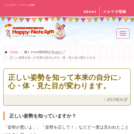
ハッピー・ノート.com
about
メルマガ登録
Toggl
navig
Home
輝くママのNEWSな“おはなし”
正しい姿勢を知って本来の自分に♪心・体・見た目が変わります。
正しい姿勢を知って本来の自分に♪
心・体・見た目が変わります。
/
2013年10月
正しい姿勢を知っていますか？
「姿勢が悪いよ」、「姿勢を正して！」などど一度は言われたこと