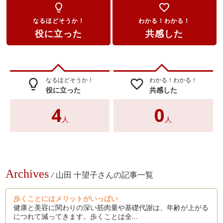
lightbulb_outline
favorite_border
なるほどそうか！
わかる！わかる！
役に立った
共感した
なるほどそうか！
わかる！わかる！
lightbulb_outline
favorite_border
役に立った
共感した
4
0
人
人
Archives
/
山田 十望子さんの記事一覧
歩くことにはメリットがいっぱい
健康と美容に関わりの深い筋肉量や基礎代謝は、年齢が上がる
につれて減ってきます。歩くことは全…