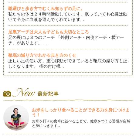
靴選びと歩き方でむくみ知らずの足に。
私たちの体は２４時間活動しています。眠っていても心臓は動
いて全身に血液を運んでくれています…
足裏アーチは大人も子どもも大切なところ
足の裏には３つのアーチ 「外側アーチ・内側アーチ・横アー
チ」があります。 …
靴底の減り方でわかる歩き方のくせ
正しい足の使い方、重心移動ができていると靴底の減り方も正
しくなります。 指の付け根…
歩き方でダイエット～エクササイズウォーク～
普段の歩き方よりも運動強度が高く、エクササイズ効果の高い
歩き方 「エクササイズウォ…
歩き方でダイエット～日常歩き編～
本屋さんやインターネットを見ると、ダイエットの情報は本当
お米をしっかり食べることができる力を身につけよ
にたくさんあることがわかります。 …
う！
お米を日々の食卓に並べることで、健康をつくる習慣が自然
ママの久しぶりハイヒール～選び方～
と身につきます…
どんな靴でもそうですが、ハイヒールは特に「足にしっかりフ