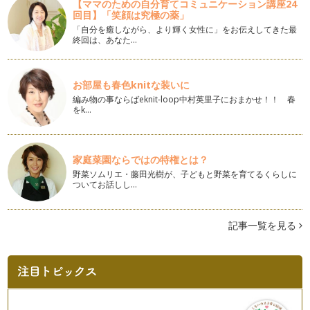
【ママのための自分育てコミュニケーション講座24
う間に秋も深まりもう１１月。今年も…
回目】「笑顔は究極の薬」
「自分を癒しながら、より輝く女性に」をお伝えしてきた最
気になる不調は姿勢の悪さが原因！？
終回は、あなた…
メイクやスキンケア、ファッション、ヘアスタイル、ダイエッ
ト、女性はいろいろなことにこだわっ…
お部屋も春色knitな装いに
正しい姿勢を知って本来の自分に♪心・体・見た目が変わりま
編み物の事ならばeknit-loop中村英里子におまかせ！！ 春
す。
をk…
「姿勢が悪いよ」、「姿勢を正して！」などど一度は言われた
ことがあると思います。 そ…
家庭菜園ならではの特権とは？
野菜ソムリエ・藤田光樹が、子どもと野菜を育てるくらしに
ついてお話しし…
記事一覧を見る