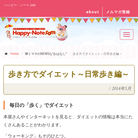
ハッピー・ノート.com
about
メルマガ登録
Toggl
navig
Home
輝くママのNEWSな“おはなし”
歩き方でダイエット～日常歩き編～
歩き方でダイエット～日常歩き編～
/
2014年3月
毎日の「歩く」でダイエット
本屋さんやインターネットを見ると、ダイエットの情報は本当にた
くさんあることがわかります。
「ウォーキング」もそのひとつ。