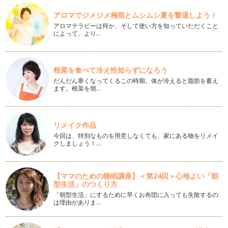
ィットする」ことが大切です。 …
アロマでジメジメ梅雨とムシムシ夏を撃退しよう！
入園・卒園、結婚式、ママの久しぶりハイヒール♪
アロマテラピーは何か、そして使い方を知っていただくこと
ママになるとハイヒールからは離れて、スニーカーやローヒー
によって、より…
ルの出番が増えます。 お友…
ハッピーを目指す姿勢♪～心と体のつながり～
落ち込んだり、悩んだりするとため息とともに前かがみに猫背
根菜を食べて冷え性知らずになろう
になりがち。 これは誰にで…
だんだん寒くなってくるこの時期。体が冷えると脂肪を蓄え
ます。根菜を簡…
正しい歩き方のポイント③
いつもの歩き方、歩幅を意識したことはありますか？ 大股に
なりすぎたり、左右の幅が違…
リメイク作品
今回は、特別なものを用意しなくても、家にある物をリメイ
正しい歩き方のポイント②
クしましょう！…
歩き方のポイント２つ目は「まっすぐのラインに沿って歩く」
です。 まっすぐ歩くなんて…
【ママのための睡眠講座】＜第24回＞心地よい「朝
正しい歩き方のポイント①
型生活」のつくり方
「歩く」ことはほとんど意識しないで毎日行っている行為で
「朝型生活」にするために早くお布団に入っても失敗するの
す。 でも、「意識して歩く」…
は理由がありま…
ブーツの季節♪
少し前まで｢夏日」なんて言葉が聞かれていたのに、あっとい