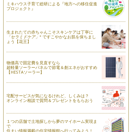
ミキハウス子育て総研による『地方への移住促進
プロジェクト』
生まれたての赤ちゃんこそスキンケアは丁寧に
※
「セラミドケア」
ですこやかなお肌を保ちまし
ょう【花王】
物価高で固定費を見直すなら
超軽量ソーラーパネルで節電＆創エネがおすすめ
【HESTAソーラー】
宅配サービスが気になるけれど、しくみは？
オンライン相談で質問＆プレゼントをもらおう
１つの店舗で土地探しから夢のマイホーム実現ま
で
住まい情報満載の住宅情報館へ行ってみよう！