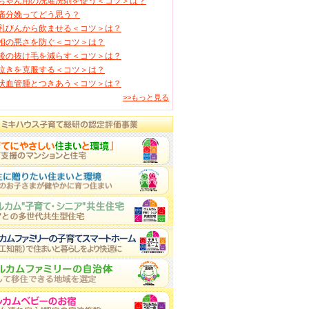
ちゃん用の洗濯洗剤を使う＜コツ＞は？
痛分娩ってどう思う？
乳びんから飲ませる＜コツ＞は？
相の悪さを防ぐ＜コツ＞は？
後の抜け毛を減らす＜コツ＞は？
泣きを克服する＜コツ＞は？
状血管腫とつきあう＜コツ＞は？
>>もっと見る