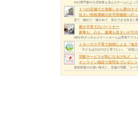
AIの専門家や小児科医も含んだチームによっ
１つの店舗で土地探しから夢のマイ
住まい情報満載の住宅情報館へ行
見て・触れて・確かめて、安心できる住まい選
家が子育てのパートナー
家事も、心も、健康も住まいがサポー
HESTAデジタルスマートホームは専用アプ
ミキハウス子育て総研による『地方
「子どもはのびのびと育てたい」「自然に
宅配サービスが気になるけれど、し
オンライン相談で質問＆プレゼント
産前産後の心強い味方に、生協の宅配「コープ