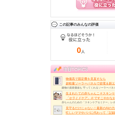
この記事のみんなの評価
0
人
物価高で固定費を見直すなら
超軽量ソーラーパネルで節電＆創エ
建物の資産価値も 守ってくれるソーラーパネ
生まれたての赤ちゃんこそスキンケ
「セラミドケア」
※
ですこやかな
赤ちゃんのための「スキンケアセミナー」レポ
見守るだけじゃない！最新のAIの
忙しいママやパパに代わって「記録