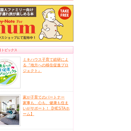
目トピックス
ミキハウス子育て総研によ
る『地方への移住促進プロ
ジェクト』
家が子育てのパートナー
家事も、心も、健康も住ま
いがサポート！【HESTAホ
ーム】