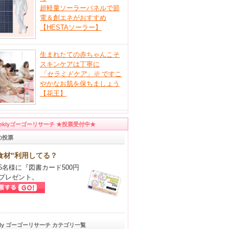
超軽量ソーラーパネルで節
電＆創エネがおすすめ
【HESTAソーラー】
生まれたての赤ちゃんこそ
スキンケアは丁寧に
「セラミドケア」
※
ですこ
やかなお肌を保ちましょう
【花王】
eeklyゴーゴーリサーチ ★投票受付中★
の投票
食材"利用してる？
5名様に『図書カード500円
プレゼント。
kly ゴーゴーリサーチ カテゴリ一覧