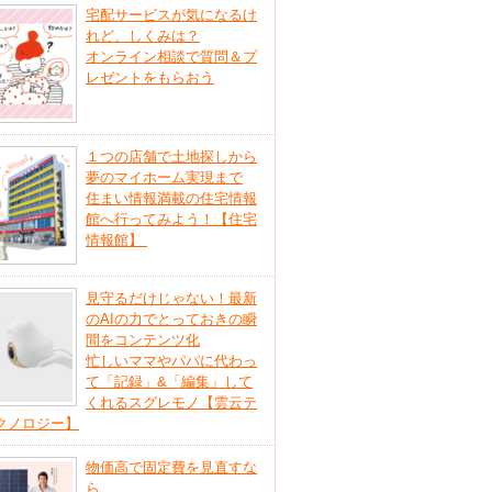
宅配サービスが気になるけ
れど、しくみは？
オンライン相談で質問＆プ
レゼントをもらおう
１つの店舗で土地探しから
夢のマイホーム実現まで
住まい情報満載の住宅情報
館へ行ってみよう！【住宅
情報館】
見守るだけじゃない！最新
のAIの力でとっておきの瞬
間をコンテンツ化
忙しいママやパパに代わっ
て「記録」&「編集」して
くれるスグレモノ【雲云テ
クノロジー】
物価高で固定費を見直すな
ら