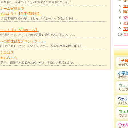
赤
て開発され、現在では150ヵ国の家庭で愛用されている「…
無
ホーム実現まで
哺
ってみよう！【住宅情報館】
寝
び 読者モデルが体験しました マイホームって何から考え…
産
夜
ト！【HESTAホーム】
苺
リと連携させて、声やスマホで家電を操作できる住まい。ス…
への移住促進プロジェクト』
囲まれて暮らしたい」などの思いから、結婚や出産を機に移住を…
くみは？
をもらおう
デリ」 妊娠中や産後のお買い物は、本当に大変ですよね。…