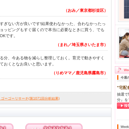
（おみ／東京都杉並区）
すぎない方が良いです!結果使わなかった、合わなかったっ
ョッピングもすぐ届くので本当に必要なときに買う、でも
OKです。
（まれ／埼玉県さいたま市）
る分、今ある物を減らし整理しておく。育児で動きやすく
ておくとなお良いと思います。
W
（りめママ／鹿児島県霧島市）
今週
"宅配
抽選で
ly ゴーゴーリサーチ(第1071回分析結果)
分』を
Wee