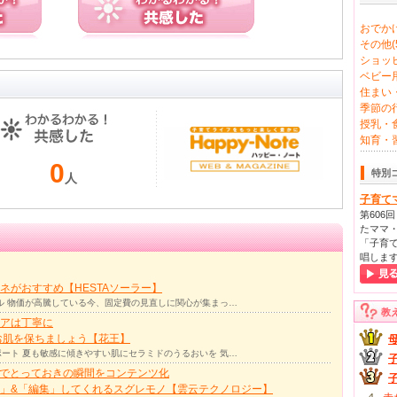
おでかけ
その他(5
ショッピ
ベビー用
住まい・
季節の行
授乳・食
知育・習
0
特別
人
子育て
第606
たママ・
「子育て
唱しま
ネがおすすめ【HESTAソーラー】
ル 物価が高騰している今、固定費の見直しに関心が集まっ…
教
アは丁寧に
お肌を保ちましょう【花王】
ート 夏も敏感に傾きやすい肌にセラミドのうるおいを 気…
力でとっておきの瞬間をコンテンツ化
」&「編集」してくれるスグレモノ【雲云テクノロジー】