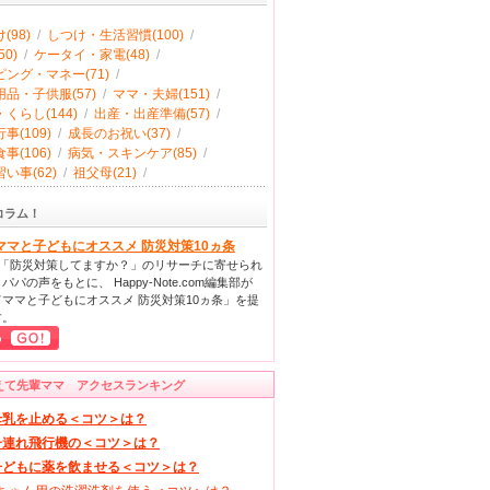
(98)
/
しつけ・生活習慣(100)
/
0)
/
ケータイ・家電(48)
/
ング・マネー(71)
/
品・子供服(57)
/
ママ・夫婦(151)
/
くらし(144)
/
出産・出産準備(57)
/
事(109)
/
成長のお祝い(37)
/
事(106)
/
病気・スキンケア(85)
/
い事(62)
/
祖父母(21)
/
コラム！
ママと子どもにオススメ 防災対策10ヵ条
回「防災対策してますか？」のリサーチに寄せられ
パパの声をもとに、 Happy-Note.com編集部が
ママと子どもにオススメ 防災対策10ヵ条」を提
す。
えて先輩ママ アクセスランキング
母乳を止める＜コツ＞は？
子連れ飛行機の＜コツ＞は？
子どもに薬を飲ませる＜コツ＞は？