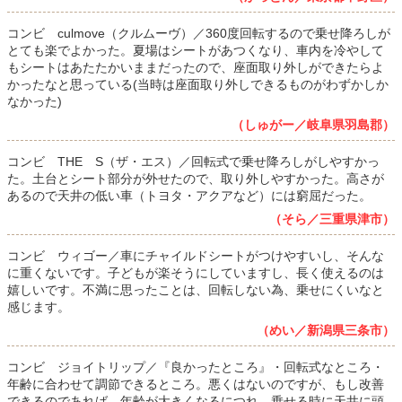
コンビ culmove（クルムーヴ）／360度回転するので乗せ降ろしが
とても楽でよかった。夏場はシートがあつくなり、車内を冷やして
もシートはあたたかいままだったので、座面取り外しができたらよ
かったなと思っている(当時は座面取り外しできるものがわずかしか
なかった)
（しゅがー／岐阜県羽島郡）
コンビ THE S（ザ・エス）／回転式で乗せ降ろしがしやすかっ
た。土台とシート部分が外せたので、取り外しやすかった。高さが
あるので天井の低い車（トヨタ・アクアなど）には窮屈だった。
（そら／三重県津市）
コンビ ウィゴー／車にチャイルドシートがつけやすいし、そんな
に重くないです。子どもが楽そうにしていますし、長く使えるのは
嬉しいです。不満に思ったことは、回転しない為、乗せにくいなと
感じます。
（めい／新潟県三条市）
コンビ ジョイトリップ／『良かったところ』・回転式なところ・
年齢に合わせて調節できるところ。悪くはないのですが、もし改善
できるのであれば、年齢が大きくなるにつれ、乗せる時に天井に頭