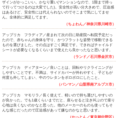
ザインがかっこいい。かなり重い(マンションなので、1階まで持っ
て行ってつけるのは大変でした)。安全性が高い分大きめで、圧迫感
はあるけど、安全性には代えられないのでそこまで気にしてませ
ん。全体的に満足してます。
（ちょわん／神奈川県川崎市）
アップリカ フラディア／産まれて次の日に助産院へ転院予定だっ
たので、赤ちゃんの身体を守り、かつフラットな姿勢で移動できる
ものを選びました。その点はすごく満足です。できればチャイルド
シートが必要なくなるくらいまで使えたら良かったなと思います。
（ランド／石川県金沢市）
アップリカ ディアターン／良いことは、回転やリクライニングが
しやすいことです。不満は、サイドカバーが外れやすく、子どもが
何度も外してしまい、中のウレタンをボロボロにしたこと。
（パンマン／山梨県南アルプス市）
アップリカ マモリラ／長く使えて、軽いので持ち運びしやすいの
が良かった。でも1歳くらいまでだと、座らせると泣き叫ぶので座り
心地は良くないのかなと思った。他のメーカーのものも使ってもそ
んな感じだったので圧迫感があって嫌なのかなと思います。
（かっとん／東京都中野区）