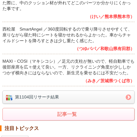
た際に、中のクッション材が外れてどこのパーツか分かりにくかっ
た事です。
（けい／熊本県熊本市）
西松屋 SmartAngel ／360度回転するので乗り降りさせやすくて、
座りながら寝た時にシートを寝かせれるからよかった。車からチャ
イルドシートを降ろすときは少し重たく感じた。
（つゆパパ／和歌山県有田郡）
MAXI・COSI（マキシコシ）／足元の支柱が無いので、軽自動車でも
後部座席を広々使えて良い。一方、リクライニング角度が少ししか
つかず横向きにはならないので、新生児を乗せるには不安だった。
（みき／茨城県つくば市）
第1104回リサーチ結果
記事一覧
注目トピックス