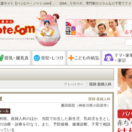
援サイト【ハッピー・ノート.com】。 Q&A、リサーチ、専門家のコラムなど子育てフ
医師 産婦人科
アドバイザー
昱
医師
産婦人科
桑田医院（神奈川県小田原市）
科医。産婦人科のほか、当院で出生した新生児、乳幼児を主とし
の治療・診療を行なう。また、予防接種、健康診断、子育て相談
っている