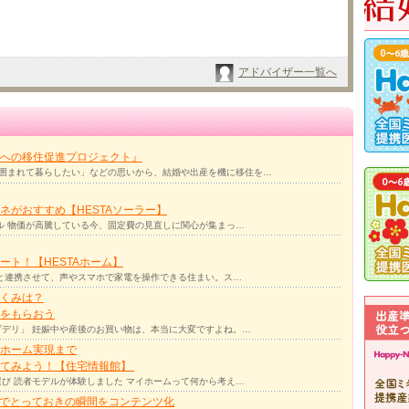
アドバイザー一覧へ
への移住促進プロジェクト』
囲まれて暮らしたい」などの思いから、結婚や出産を機に移住を…
ネがおすすめ【HESTAソーラー】
ル 物価が高騰している今、固定費の見直しに関心が集まっ…
ト！【HESTAホーム】
リと連携させて、声やスマホで家電を操作できる住まい。ス…
くみは？
をもらおう
デリ」 妊娠中や産後のお買い物は、本当に大変ですよね。…
ホーム実現まで
ってみよう！【住宅情報館】
び 読者モデルが体験しました マイホームって何から考え…
力でとっておきの瞬間をコンテンツ化