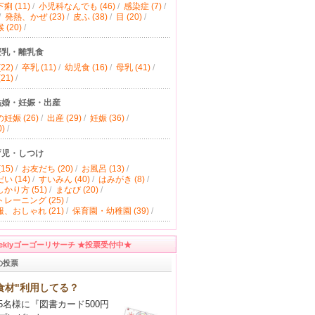
痢 (11)
/
小児科なんでも (46)
/
感染症 (7)
/
/
発熱、かぜ (23)
/
皮ふ (38)
/
目 (20)
/
(20)
/
授乳・離乳食
22)
/
卒乳 (11)
/
幼児食 (16)
/
母乳 (41)
/
21)
/
結婚・妊娠・出産
妊娠 (26)
/
出産 (29)
/
妊娠 (36)
/
)
/
育児・しつけ
15)
/
お友だち (20)
/
お風呂 (13)
/
い (14)
/
すいみん (40)
/
はみがき (8)
/
かり方 (51)
/
まなび (20)
/
レーニング (25)
/
、おしゃれ (21)
/
保育園・幼稚園 (39)
/
eeklyゴーゴーリサーチ ★投票受付中★
の投票
食材"利用してる？
5名様に『図書カード500円