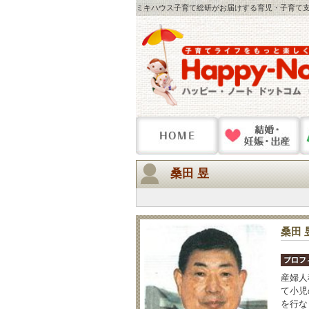
ミキハウス子育て総研がお届けする育児・子育て支
桑田 昱
桑田 
産婦人
て小児
を行な