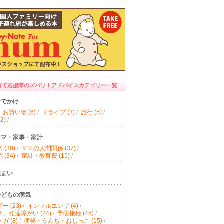
育て応援隊のズバリ！アドバイスカテゴリー一覧
おでかけ
お買い物 (6)
/
ドライブ (3)
/
旅行 (5)
/
2)
/
ママ・家事・家計
(30)
/
ママの人間関係 (37)
/
(34)
/
家計・教育費 (15)
/
住まい
子どもの病気
ー (23)
/
インフルエンザ (4)
/
、発達障がい (24)
/
予防接種 (45)
/
ガ (8)
/
便秘・うんち・おしっこ (15)
/