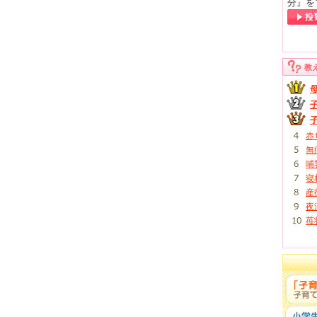
分』を
ではありませんか?(3ヶ月)
時間程度起き、また寝て、夕方また1時間程度起きて9時近く...
、母乳を与えているから?
月経が再開しません。まだ母乳も与えているのでその為かと考え...
ピリッと痛む（産後2ヶ月）
教
たのですが、その傷跡がまだ痛みます。我慢できないというほど...
活をする気にはなれず断ってばかり
なかなか夫婦生活をする気にはなれません。旦那からの誘いがあ...
赤
無
哺
寝
産
夜
苺