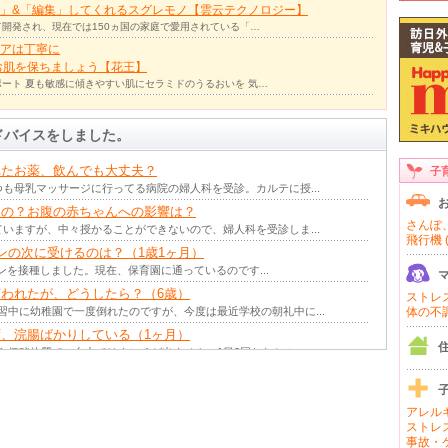
」&「編集」してくれるスグレモノ【雲云テクノロジー】
て開発され、現在では150ヵ国の家庭で愛用されている「…
アは丁寧に
お肌を保ちましょう【花王】
ート 夏も敏感に傾きやすい肌にセラミドのうるおいを 気…
ドバイスをしました。
れたお薬、飲んでも大丈夫？
子
も母乳マッサージに行ってる病院の婦人科を受診。カルテに授...
いの？お腹の赤ちゃんへの影響は？
さんぽ、
いますが、中々授かることができないので、婦人科を受診しま...
飛行機 (
ンの次に受けるのは？（1歳1ヶ月）
クチンを接種しました。現在、保育園に通っているのです...
われたが、どうしたら？（6歳）
ストレス 
習中に幼稚園で一度倒れたのですが、今度は最近学校の朝礼中に...
体の不調 
、浣腸ばかりしている（1ヶ月）
便秘体質で、自力ではウンチが出ません。1日3回おなかのマ...
の使用は、赤ちゃんに影響があるの?
はお腹の赤ちゃんに何か影響があるものでしょうか?\nま...
アレルギ
るが、不妊の原因になりませんか?
ストレス
乳が出ます。おっぱいが張ったりはしないし、ホントにちょっと...
事故・ケ