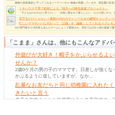
建物の資産価値も 守ってくれるソーラーパネル 物価が高騰している今、固定費の見直
ミキハウス子育て総研による『地方への移住促進プロジェクト』
「子どもはのびのびと育てたい」「自然に囲まれて暮らしたい」などの思いから、
見守るだけじゃない！最新のAIの力でとっておきの瞬間をコンテンツ
忙しいママやパパに代わって「記録」&「編集」してくれるスグレモ
AIの専門家や小児科医も含んだチームによって開発され、現在では150ヵ国の家庭で
「こまま」さんは、他にもこんなアドバ
外遊びが大好き！帽子をかぶらせるよ
せんか？
2歳0ケ月の男の子のママです。日差しが強くな
かぶるように促していますが、なか...
乱暴なお友だちと同じ幼稚園に入れたく
きたいと言う
息子を年中さんから幼稚園に入れる予定です。
入れようか別の幼稚園に入れようか...