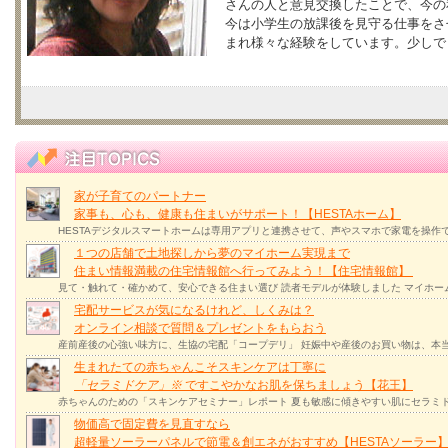
さんの人と意見交換したことで、今の
今は小学生の放課後を見守る仕事をさ
まれ様々な経験をしています。少しで
家が子育てのパートナー
家事も、心も、健康も住まいがサポート！【HESTAホーム】
HESTAデジタルスマートホームは専用アプリと連携させて、声やスマホで家電を操作
１つの店舗で土地探しから夢のマイホーム実現まで
住まい情報満載の住宅情報館へ行ってみよう！【住宅情報館】
見て・触れて・確かめて、安心できる住まい選び 読者モデルが体験しました マイホー
宅配サービスが気になるけれど、しくみは？
オンライン相談で質問＆プレゼントをもらおう
産前産後の心強い味方に、生協の宅配「コープデリ」 妊娠中や産後のお買い物は、本
生まれたての赤ちゃんこそスキンケアは丁寧に
「セラミドケア」
※
ですこやかなお肌を保ちましょう【花王】
赤ちゃんのための「スキンケアセミナー」レポート 夏も敏感に傾きやすい肌にセラミド
物価高で固定費を見直すなら
超軽量ソーラーパネルで節電＆創エネがおすすめ【HESTAソーラー