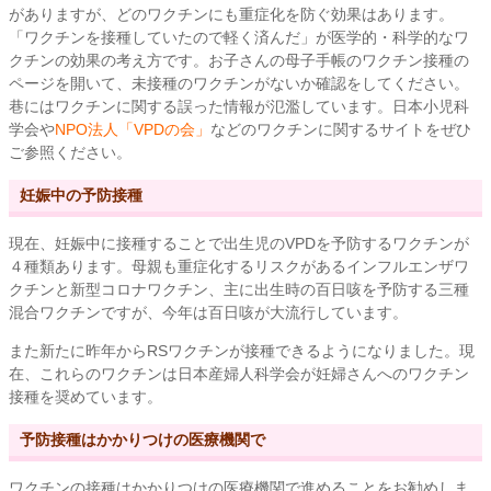
がありますが、どのワクチンにも重症化を防ぐ効果はあります。
「ワクチンを接種していたので軽く済んだ」が医学的・科学的なワ
クチンの効果の考え方です。お子さんの母子手帳のワクチン接種の
ページを開いて、未接種のワクチンがないか確認をしてください。
巷にはワクチンに関する誤った情報が氾濫しています。日本小児科
学会や
NPO法人「VPDの会」
などのワクチンに関するサイトをぜひ
ご参照ください。
妊娠中の予防接種
現在、妊娠中に接種することで出生児のVPDを予防するワクチンが
４種類あります。母親も重症化するリスクがあるインフルエンザワ
クチンと新型コロナワクチン、主に出生時の百日咳を予防する三種
混合ワクチンですが、今年は百日咳が大流行しています。
また新たに昨年からRSワクチンが接種できるようになりました。現
在、これらのワクチンは日本産婦人科学会が妊婦さんへのワクチン
接種を奨めています。
予防接種はかかりつけの医療機関で
ワクチンの接種はかかりつけの医療機関で進めることをお勧めしま