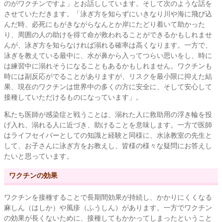
のがワクチンですよ」とお話ししています。そして次のような話を
させていただきます。「泳ぎ方を知らずにいきなり川や海に飛び込
んだ時、必死にもがきながらなんとか岸にたどり着いて助かった
り、周囲の人の助けを得て命が救われることができるかもしれませ
んが、泳ぎ方を知らなければ溺れる確率は高くなります。一方で、
泳ぎを教えている最中に、水が鼻から入ってつらい思いをし、時に
は練習中に溺れそうになることもあるかもしれません。ワクチンも
時には副反応がでることがありますが、リスクを最小限に抑えた結
果、現在のワクチンは世界中の多くの方に安全に、そして安心して
接種していただけるものになっています」。
私たち医師が感染症と戦うことは、溺れた人に救助用の浮き輪を投
げ入れ、溺れる人に近づき、助けることを意味します。一方で医師
はライフセイバーとしての知識と経験と同様に、水泳教室の先生と
して、お子さんに泳ぎ方をお教えし、皆様の様々な疑問にお答えし
たいと思っています。
ワクチンの効果
ワクチンを接種することで長期間効果が持続し、かかりにくくなる
麻しん（はしか）や風疹（ふうしん）があります。一方でワクチン
の効果が長くないために、接種してもかかってしまったということ