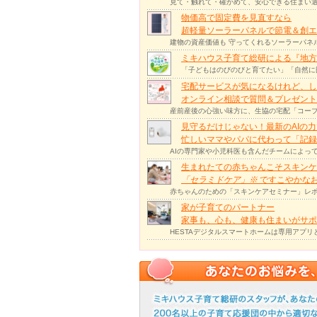
見て・触れて・確かめて、安心できる住まい選
物価高で固定費を見直すなら
超軽量ソーラーパネルで節電＆創エ
建物の資産価値も 守ってくれるソーラーパネ
ミキハウス子育て総研による『地方
「子どもはのびのびと育てたい」「自然に
宅配サービスが気になるけれど、し
オンライン相談で質問＆プレゼント
産前産後の心強い味方に、生協の宅配「コープ
見守るだけじゃない！最新のAIの
忙しいママやパパに代わって「記録
AIの専門家や小児科医も含んだチームによっ
生まれたての赤ちゃんこそスキンケ
「セラミドケア」
※
ですこやかな
赤ちゃんのための「スキンケアセミナー」レポ
家が子育てのパートナー
家事も、心も、健康も住まいがサポー
HESTAデジタルスマートホームは専用アプ