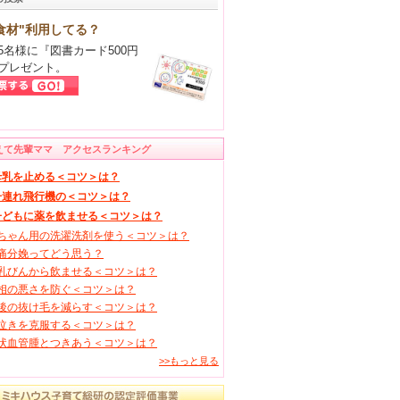
食材"利用してる？
5名様に『図書カード500円
プレゼント。
えて先輩ママ アクセスランキング
母乳を止める＜コツ＞は？
子連れ飛行機の＜コツ＞は？
子どもに薬を飲ませる＜コツ＞は？
ちゃん用の洗濯洗剤を使う＜コツ＞は？
痛分娩ってどう思う？
乳びんから飲ませる＜コツ＞は？
相の悪さを防ぐ＜コツ＞は？
後の抜け毛を減らす＜コツ＞は？
泣きを克服する＜コツ＞は？
状血管腫とつきあう＜コツ＞は？
>>もっと見る