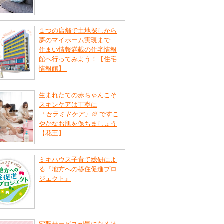
１つの店舗で土地探しから
夢のマイホーム実現まで
住まい情報満載の住宅情報
館へ行ってみよう！【住宅
情報館】
生まれたての赤ちゃんこそ
スキンケアは丁寧に
「セラミドケア」
※
ですこ
やかなお肌を保ちましょう
【花王】
ミキハウス子育て総研によ
る『地方への移住促進プロ
ジェクト』