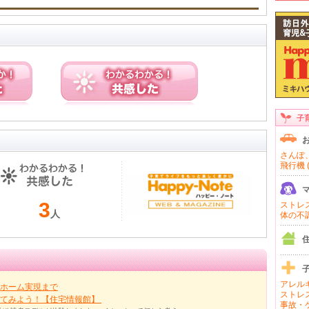
子
さんぽ、
飛行機 (
3
ストレス 
人
体の不調 
アレルギ
ホーム実現まで
ストレス
ってみよう！【住宅情報館】
事故・ケ