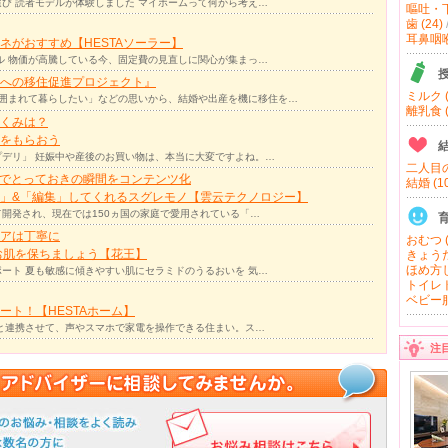
び 読者モデルが体験しました マイホームって何から考え…
嘔吐・下
歯 (24)
耳鼻咽喉 
ネがおすすめ【HESTAソーラー】
ル 物価が高騰している今、固定費の見直しに関心が集まっ…
への移住促進プロジェクト』
ミルク (
囲まれて暮らしたい」などの思いから、結婚や出産を機に移住を…
離乳食 (
くみは？
をもらおう
デリ」 妊娠中や産後のお買い物は、本当に大変ですよね。…
二人目の
力でとっておきの瞬間をコンテンツ化
結婚 (10
」&「編集」してくれるスグレモノ【雲云テクノロジー】
て開発され、現在では150ヵ国の家庭で愛用されている「…
アは丁寧に
おむつ (
お肌を保ちましょう【花王】
きょうだ
ほめ方し
ート 夏も敏感に傾きやすい肌にセラミドのうるおいを 気…
トイレト
ベビー服
ト！【HESTAホーム】
リと連携させて、声やスマホで家電を操作できる住まい。ス…
注