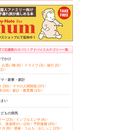
育て応援隊のズバリ！アドバイスカテゴリー一覧
おでかけ
お買い物 (6)
/
ドライブ (3)
/
旅行 (5)
/
2)
/
ママ・家事・家計
(30)
/
ママの人間関係 (37)
/
(34)
/
家計・教育費 (15)
/
住まい
子どもの病気
ー (23)
/
インフルエンザ (4)
/
、発達障がい (24)
/
予防接種 (45)
/
ガ (8)
/
便秘・うんち・おしっこ (15)
/