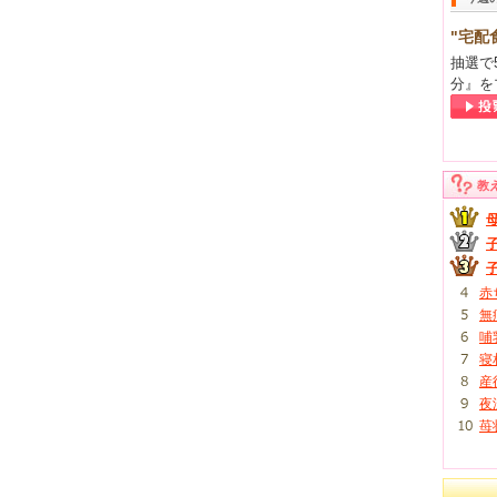
"宅配
抽選で
分』を
教
赤
無
哺
寝
産
夜
苺