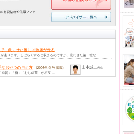
うで、飲ませた後には激痛が走る
痛が走ります。しばらくすると収まるのですが、吸わせた後、程な…
山本誠二
手なおやつの与え方
(2006年 冬号 掲載)
先生
「歯質」「糖」「むし歯菌」が相互 …