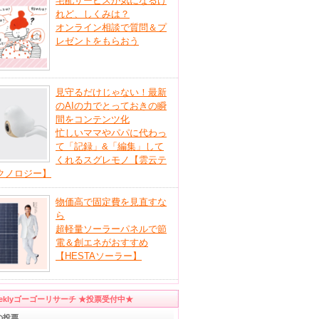
宅配サービスが気になるけ
れど、しくみは？
オンライン相談で質問＆プ
レゼントをもらおう
見守るだけじゃない！最新
のAIの力でとっておきの瞬
間をコンテンツ化
忙しいママやパパに代わっ
て「記録」&「編集」して
くれるスグレモノ【雲云テ
クノロジー】
物価高で固定費を見直すな
ら
超軽量ソーラーパネルで節
電＆創エネがおすすめ
【HESTAソーラー】
eeklyゴーゴーリサーチ ★投票受付中★
の投票