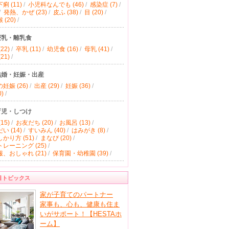
痢 (11)
/
小児科なんでも (46)
/
感染症 (7)
/
/
発熱、かぜ (23)
/
皮ふ (38)
/
目 (20)
/
(20)
/
授乳・離乳食
22)
/
卒乳 (11)
/
幼児食 (16)
/
母乳 (41)
/
21)
/
結婚・妊娠・出産
妊娠 (26)
/
出産 (29)
/
妊娠 (36)
/
)
/
育児・しつけ
15)
/
お友だち (20)
/
お風呂 (13)
/
い (14)
/
すいみん (40)
/
はみがき (8)
/
かり方 (51)
/
まなび (20)
/
レーニング (25)
/
、おしゃれ (21)
/
保育園・幼稚園 (39)
/
目トピックス
家が子育てのパートナー
家事も、心も、健康も住ま
いがサポート！【HESTAホ
ーム】