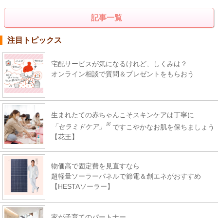
記事一覧
注目トピックス
宅配サービスが気になるけれど、しくみは？
オンライン相談で質問＆プレゼントをもらおう
生まれたての赤ちゃんこそスキンケアは丁寧に
※
「セラミドケア」
ですこやかなお肌を保ちましょう
【花王】
物価高で固定費を見直すなら
超軽量ソーラーパネルで節電＆創エネがおすすめ
【HESTAソーラー】
家が子育てのパートナー