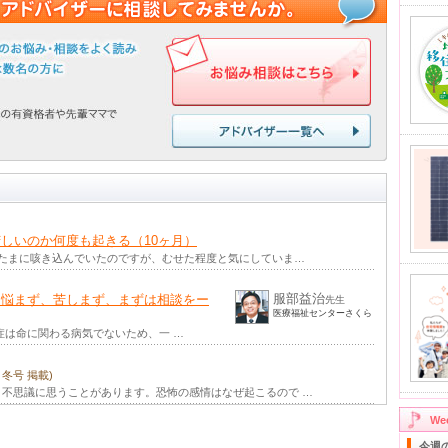
しいのか何度も起きる（10ヶ月）
からたまに咳き込んでいたのですが、むせた程度と気にしていま…
服部益治
ー悩まず、苦しまず、まずは相談をー
先生
医療福祉センターさくら
は命に関わる病気でないため、一 …
年 冬号 掲載)
不思議に思うことがあります。恐怖の感情はなぜ起こるので …
W
今週