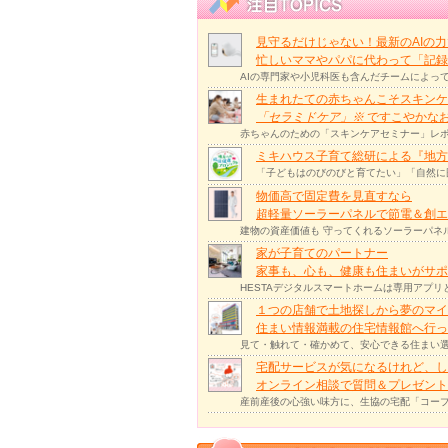
見守るだけじゃない！最新のAIの
忙しいママやパパに代わって「記録
AIの専門家や小児科医も含んだチームによっ
生まれたての赤ちゃんこそスキンケ
「セラミドケア」
※
ですこやかな
赤ちゃんのための「スキンケアセミナー」レポ
ミキハウス子育て総研による『地方
「子どもはのびのびと育てたい」「自然に
物価高で固定費を見直すなら
超軽量ソーラーパネルで節電＆創エ
建物の資産価値も 守ってくれるソーラーパネ
家が子育てのパートナー
家事も、心も、健康も住まいがサポー
HESTAデジタルスマートホームは専用アプ
１つの店舗で土地探しから夢のマイ
住まい情報満載の住宅情報館へ行
見て・触れて・確かめて、安心できる住まい選
宅配サービスが気になるけれど、し
オンライン相談で質問＆プレゼント
産前産後の心強い味方に、生協の宅配「コープ