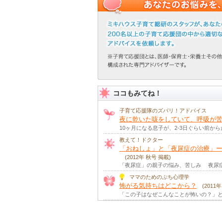
ココもみてね！
子育て応援隊のズバリ！アドバイス
夜に乾いた咳をしていて、呼吸が苦
10ヶ月になる息子が、2-3日ぐらい前
教えて！ドクター
「おねしょ」と「夜尿症の治療」
(2012年 秋号 掲載)
「夜尿症」の親子の悩み、苦しみ 夜尿症
ママのためのぷち心理学
怖がる気持ちはどこから？
(2011
「この子はなぜこんなことが怖いの？」と