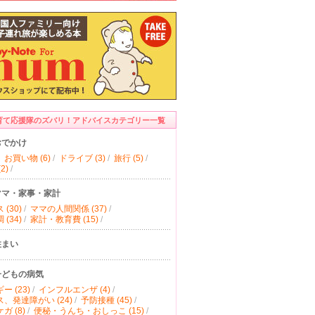
育て応援隊のズバリ！アドバイスカテゴリー一覧
おでかけ
お買い物 (6)
/
ドライブ (3)
/
旅行 (5)
/
2)
/
ママ・家事・家計
(30)
/
ママの人間関係 (37)
/
(34)
/
家計・教育費 (15)
/
住まい
子どもの病気
ー (23)
/
インフルエンザ (4)
/
、発達障がい (24)
/
予防接種 (45)
/
ガ (8)
/
便秘・うんち・おしっこ (15)
/