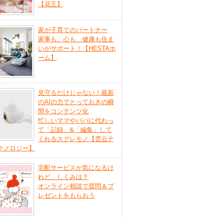
【花王】
家が子育てのパートナー
家事も、心も、健康も住ま
いがサポート！【HESTAホ
ーム】
見守るだけじゃない！最新
のAIの力でとっておきの瞬
間をコンテンツ化
忙しいママやパパに代わっ
て「記録」&「編集」して
くれるスグレモノ【雲云テ
クノロジー】
宅配サービスが気になるけ
れど、しくみは？
オンライン相談で質問＆プ
レゼントをもらおう