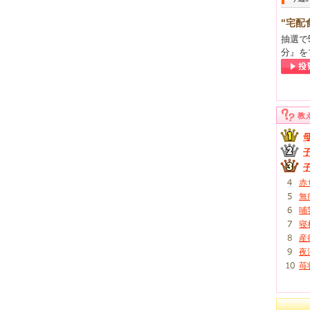
"宅配
抽選で
分』を
教
赤
無
哺
寝
産
夜
苺