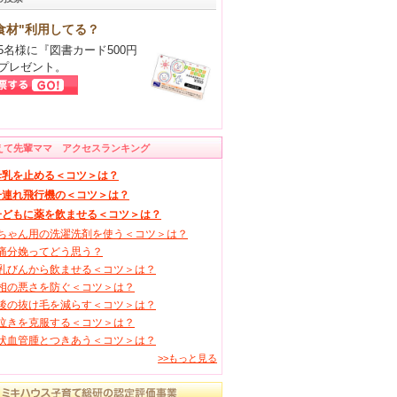
食材"利用してる？
5名様に『図書カード500円
プレゼント。
えて先輩ママ アクセスランキング
母乳を止める＜コツ＞は？
子連れ飛行機の＜コツ＞は？
子どもに薬を飲ませる＜コツ＞は？
ちゃん用の洗濯洗剤を使う＜コツ＞は？
痛分娩ってどう思う？
乳びんから飲ませる＜コツ＞は？
相の悪さを防ぐ＜コツ＞は？
後の抜け毛を減らす＜コツ＞は？
泣きを克服する＜コツ＞は？
状血管腫とつきあう＜コツ＞は？
>>もっと見る