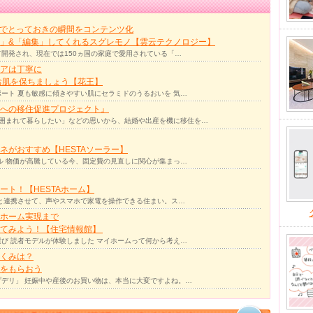
力でとっておきの瞬間をコンテンツ化
」&「編集」してくれるスグレモノ【雲云テクノロジー】
て開発され、現在では150ヵ国の家庭で愛用されている「…
アは丁寧に
お肌を保ちましょう【花王】
ート 夏も敏感に傾きやすい肌にセラミドのうるおいを 気…
への移住促進プロジェクト』
囲まれて暮らしたい」などの思いから、結婚や出産を機に移住を…
ネがおすすめ【HESTAソーラー】
ル 物価が高騰している今、固定費の見直しに関心が集まっ…
ト！【HESTAホーム】
リと連携させて、声やスマホで家電を操作できる住まい。ス…
ホーム実現まで
ってみよう！【住宅情報館】
び 読者モデルが体験しました マイホームって何から考え…
くみは？
をもらおう
デリ」 妊娠中や産後のお買い物は、本当に大変ですよね。…