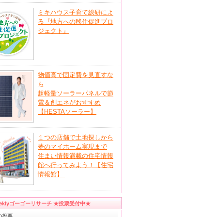
ミキハウス子育て総研によ
る『地方への移住促進プロ
ジェクト』
物価高で固定費を見直すな
ら
超軽量ソーラーパネルで節
電＆創エネがおすすめ
【HESTAソーラー】
１つの店舗で土地探しから
夢のマイホーム実現まで
住まい情報満載の住宅情報
館へ行ってみよう！【住宅
情報館】
eeklyゴーゴーリサーチ ★投票受付中★
の投票