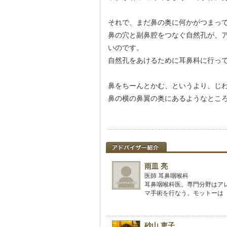
それで、まだ鼻の奥に何かがつまっ
鼻の穴と副鼻腔をつなぐ自然孔が、
いのです。
自然孔をあけるために耳鼻科に行っ
鼻をちーんとかむ、というより、じわ
鼻の横の鼻翼の奥にあるようなところ
雨皿 亮
医師 耳鼻咽喉科
耳鼻咽喉科医。専門分野はア
マ手術を行なう。モットーは
砂山 恵子