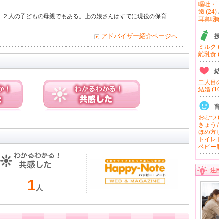
嘔吐・下
歯 (24)
、２人の子どもの母親でもある。上の娘さんはすでに現役の保育
耳鼻咽喉 
アドバイザー紹介ページへ
ミルク (
離乳食 (
二人目の
結婚 (10
おむつ (
きょうだ
ほめ方し
トイレト
ベビー服
注
1
人