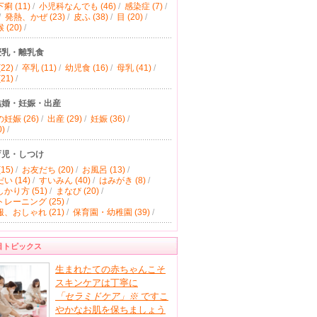
痢 (11)
/
小児科なんでも (46)
/
感染症 (7)
/
/
発熱、かぜ (23)
/
皮ふ (38)
/
目 (20)
/
(20)
/
授乳・離乳食
22)
/
卒乳 (11)
/
幼児食 (16)
/
母乳 (41)
/
21)
/
結婚・妊娠・出産
妊娠 (26)
/
出産 (29)
/
妊娠 (36)
/
)
/
育児・しつけ
15)
/
お友だち (20)
/
お風呂 (13)
/
い (14)
/
すいみん (40)
/
はみがき (8)
/
かり方 (51)
/
まなび (20)
/
レーニング (25)
/
、おしゃれ (21)
/
保育園・幼稚園 (39)
/
目トピックス
生まれたての赤ちゃんこそ
スキンケアは丁寧に
「セラミドケア」
※
ですこ
やかなお肌を保ちましょう