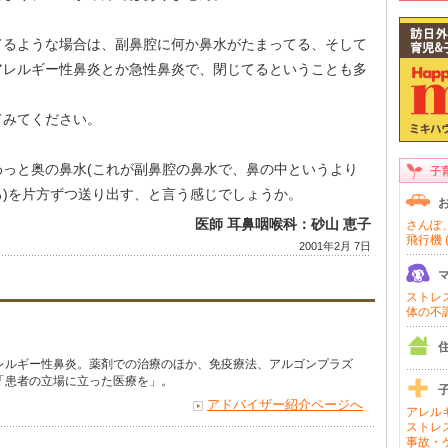
てるような場合は、副鼻腔に何か鼻水がたまってる、そして
アレルギー性鼻炎とか急性鼻炎で、閉じてるということも多
てみてください。
っと奥の鼻水(これが副鼻腔の鼻水で、鼻の中というより
子
)を片方ずつ送り出す、と言う感じでしょうか。
医師 耳鼻咽喉科：砂山 恵子
さんぽ、
飛行機 (
2001年2月 7日
ストレス 
体の不調 
レルギー性鼻炎。薬剤での治療のほか、免疫療法、アルゴンプラズ
「患者の立場に立った医療を」。
アドバイザー紹介ページへ
アレルギ
ストレス
事故・ケ