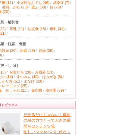
痢 (11)
/
小児科なんでも (46)
/
感染症 (7)
/
/
発熱、かぜ (23)
/
皮ふ (38)
/
目 (20)
/
(20)
/
授乳・離乳食
22)
/
卒乳 (11)
/
幼児食 (16)
/
母乳 (41)
/
21)
/
結婚・妊娠・出産
妊娠 (26)
/
出産 (29)
/
妊娠 (36)
/
)
/
育児・しつけ
15)
/
お友だち (20)
/
お風呂 (13)
/
い (14)
/
すいみん (40)
/
はみがき (8)
/
かり方 (51)
/
まなび (20)
/
レーニング (25)
/
、おしゃれ (21)
/
保育園・幼稚園 (39)
/
目トピックス
見守るだけじゃない！最新
のAIの力でとっておきの瞬
間をコンテンツ化
忙しいママやパパに代わっ