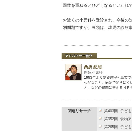
回数を重ねるとひどくなるといわれ
お近くの小児科を受診され、今後の
別問題ですが、豆類は、幼児の誤飲
桑折 紀昭
医師 小児科
1983年より愛媛県宇和島市
心配なこと、病院で聞きにく
と、などの質問に答えるＨＰを
関連リサーチ
第403回 子ど
第352回 食
第265回 子ど