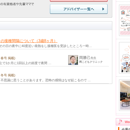
目の接種間隔について（3歳8ヶ月）
その日の夜中に40度近い発熱をし接種医を受診したところ一時…
岡勝己
年 春号 掲載)
先生
岡こどもクリニック
上で1か月に1回以上の頻度で夜間 …
年 冬号 掲載)
不思議に思うことがあります。恐怖の感情はなぜ起こるので …
W
今週