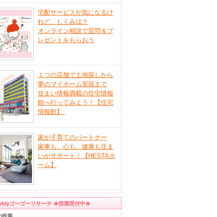
宅配サービスが気になるけ
れど、しくみは？
オンライン相談で質問＆プ
レゼントをもらおう
１つの店舗で土地探しから
夢のマイホーム実現まで
住まい情報満載の住宅情報
館へ行ってみよう！【住宅
情報館】
家が子育てのパートナー
家事も、心も、健康も住ま
いがサポート！【HESTAホ
ーム】
eeklyゴーゴーリサーチ ★投票受付中★
の投票