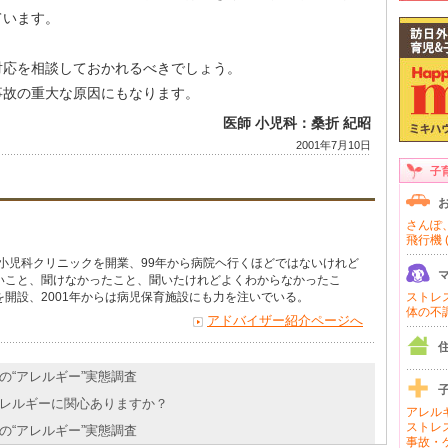
ています。
対応を相談しておかれるべきでしょう。
事故の重大な原因にもなります。
医師 小児科：桑折 紀昭
2001年7月10日
子
さんぽ、
飛行機 (
で小児科クリニックを開業、99年から病院ヘ行くほどではないけれど
いこと、聞けなかったこと、聞いたけれどよくわからなかったこ
開設、2001年からは病児保育施設にも力を注いでいる。
ストレス 
体の不調 
アドバイザー紹介ページへ
もの“アレルギー”実態調査
物アレルギーに関心ありますか？
アレルギ
ストレス
もの“アレルギー”実態調査
事故・ケ