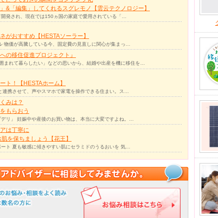
」&「編集」してくれるスグレモノ【雲云テクノロジー】
て開発され、現在では150ヵ国の家庭で愛用されている「…
ネがおすすめ【HESTAソーラー】
ル 物価が高騰している今、固定費の見直しに関心が集まっ…
への移住促進プロジェクト』
囲まれて暮らしたい」などの思いから、結婚や出産を機に移住を…
ト！【HESTAホーム】
リと連携させて、声やスマホで家電を操作できる住まい。ス…
くみは？
をもらおう
デリ」 妊娠中や産後のお買い物は、本当に大変ですよね。…
アは丁寧に
お肌を保ちましょう【花王】
ート 夏も敏感に傾きやすい肌にセラミドのうるおいを 気…