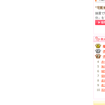
"宅配
抽選で
分』を
教
赤
無
哺
寝
産
夜
苺