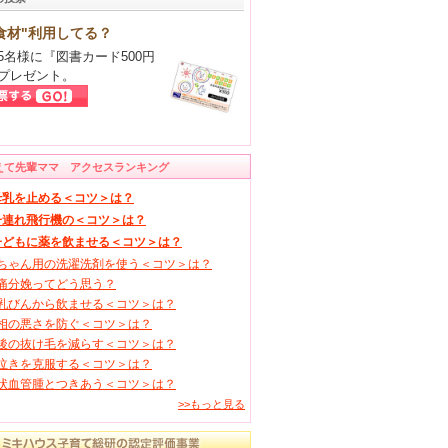
食材"利用してる？
5名様に『図書カード500円
プレゼント。
えて先輩ママ アクセスランキング
母乳を止める＜コツ＞は？
子連れ飛行機の＜コツ＞は？
子どもに薬を飲ませる＜コツ＞は？
ちゃん用の洗濯洗剤を使う＜コツ＞は？
痛分娩ってどう思う？
乳びんから飲ませる＜コツ＞は？
相の悪さを防ぐ＜コツ＞は？
後の抜け毛を減らす＜コツ＞は？
泣きを克服する＜コツ＞は？
状血管腫とつきあう＜コツ＞は？
>>もっと見る