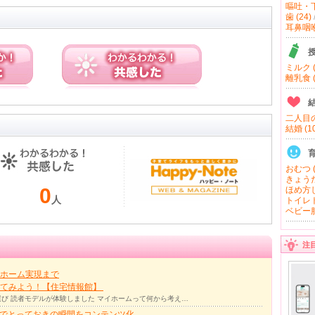
嘔吐・下
歯 (24)
耳鼻咽喉 
ミルク (
離乳食 (
二人目の
結婚 (10
おむつ (
きょうだ
0
ほめ方し
人
トイレト
ベビー服
注
ホーム実現まで
ってみよう！【住宅情報館】
び 読者モデルが体験しました マイホームって何から考え…
力でとっておきの瞬間をコンテンツ化