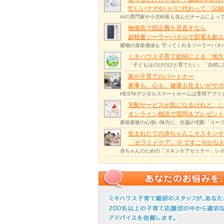
忙しいママやパパに代わって「記録
AIの専門家や小児科医も含んだチームによっ
物価高で固定費を見直すなら
超軽量ソーラーパネルで節電＆創エ
建物の資産価値も 守ってくれるソーラーパネ
ミキハウス子育て総研による『地方
「子どもはのびのびと育てたい」「自然に
家が子育てのパートナー
家事も、心も、健康も住まいがサポー
HESTAデジタルスマートホームは専用アプ
宅配サービスが気になるけれど、し
オンライン相談で質問＆プレゼント
産前産後の心強い味方に、生協の宅配「コープ
生まれたての赤ちゃんこそスキンケ
「セラミドケア」
※
ですこやかな
赤ちゃんのための「スキンケアセミナー」レポ