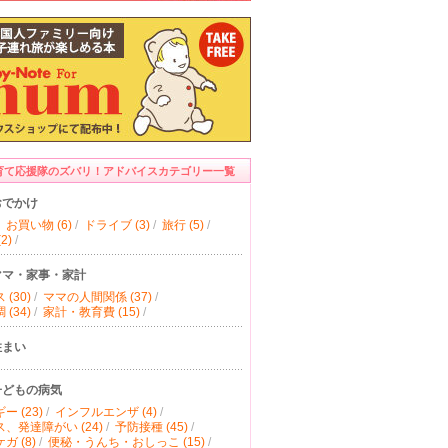
育て応援隊のズバリ！アドバイスカテゴリー一覧
おでかけ
お買い物 (6)
/
ドライブ (3)
/
旅行 (5)
/
2)
/
ママ・家事・家計
(30)
/
ママの人間関係 (37)
/
(34)
/
家計・教育費 (15)
/
住まい
子どもの病気
ー (23)
/
インフルエンザ (4)
/
、発達障がい (24)
/
予防接種 (45)
/
ガ (8)
/
便秘・うんち・おしっこ (15)
/