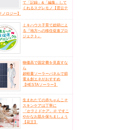
て「記録」&「編集」して
くれるスグレモノ【雲云テ
クノロジー】
ミキハウス子育て総研によ
る『地方への移住促進プロ
ジェクト』
物価高で固定費を見直すな
ら
超軽量ソーラーパネルで節
電＆創エネがおすすめ
【HESTAソーラー】
生まれたての赤ちゃんこそ
スキンケアは丁寧に
「セラミドケア」
※
ですこ
やかなお肌を保ちましょう
【花王】