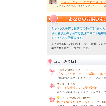
「セラミドケア」
※
ですこやかな
赤ちゃんのための「スキンケアセミナー」レポ
ココもみてね！
子育て応援隊のズバリ！アドバイス
「ヘルパンギーナ」に感染し、喉が
39度の熱が出て、ひどくぐずり、のどが
教えて！ドクター
春先（入園後）の感染症対策
(20
春から入園を迎える皆さま、おめでとうご
ママのためのぷち心理学
怖がる気持ちはどこから？
(2011