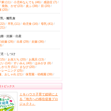
痢 (11)
/
小児科なんでも (46)
/
感染症 (7)
/
/
発熱、かぜ (23)
/
皮ふ (38)
/
目 (20)
/
(20)
/
授乳・離乳食
22)
/
卒乳 (11)
/
幼児食 (16)
/
母乳 (41)
/
21)
/
結婚・妊娠・出産
妊娠 (26)
/
出産 (29)
/
妊娠 (36)
/
)
/
育児・しつけ
15)
/
お友だち (20)
/
お風呂 (13)
/
い (14)
/
すいみん (40)
/
はみがき (8)
/
かり方 (51)
/
まなび (20)
/
レーニング (25)
/
、おしゃれ (21)
/
保育園・幼稚園 (39)
/
目トピックス
ミキハウス子育て総研によ
る『地方への移住促進プロ
ジェクト』