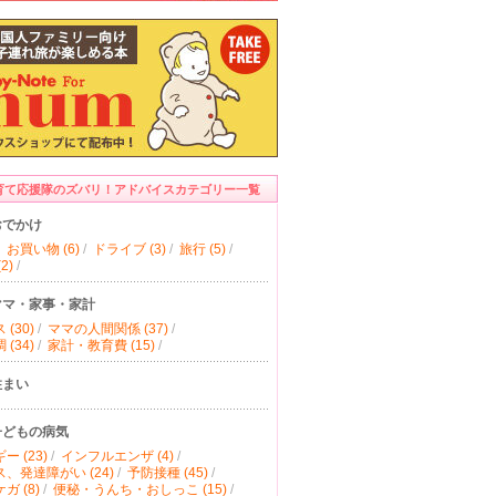
育て応援隊のズバリ！アドバイスカテゴリー一覧
おでかけ
お買い物 (6)
/
ドライブ (3)
/
旅行 (5)
/
2)
/
ママ・家事・家計
(30)
/
ママの人間関係 (37)
/
(34)
/
家計・教育費 (15)
/
住まい
子どもの病気
ー (23)
/
インフルエンザ (4)
/
、発達障がい (24)
/
予防接種 (45)
/
ガ (8)
/
便秘・うんち・おしっこ (15)
/