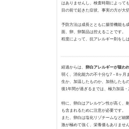
はありませんし、検査時期によって
目の前で起きた症状、事実の方が大
予防方法は成長とともに腸管機能も
面、卵、卵製品は控えることです。
程度によって、抗アレルギー剤をし
経過からは、
卵白アレルギーが疑わ
弱く、消化能力の不十分な7－8ヶ月
生か、加温したものか、加熱したも
後1年間が過ぎるまでは、極力加温・
特に、卵白はアレルゲン性が高く、耐
も含まれるために注意が必要です。
また、卵白は塩化リゾチームなど細
激が極めて強く、栄養価もありませ