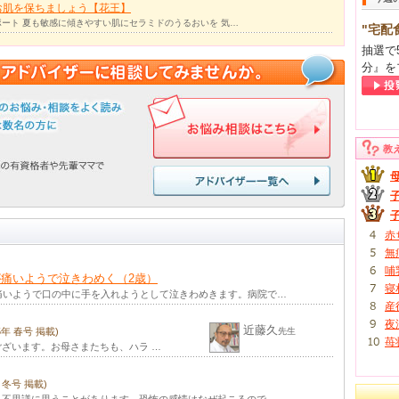
お肌を保ちましょう【花王】
ート 夏も敏感に傾きやすい肌にセラミドのうるおいを 気…
"宅配
抽選で
分』を
教
赤
無
哺
痛いようで泣きわめく（2歳）
寝
痛いようで口の中に手を入れようとして泣きわめきます。病院で…
産
夜
近藤久
15年 春号 掲載)
先生
苺
ざいます。お母さまたちも、ハラ …
年 冬号 掲載)