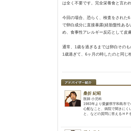
は全く不要です。完全栄養食と言わ
今回の場合、恐らく、検査をされた6
で卵白成分に直接暴露(経胎盤性ある
め、食事性アレルギー反応として皮
通常、1歳を過ぎるまでは卵白そのも
1歳過ぎて、6ヶ月の時したのと同じ
桑折 紀昭
医師 小児科
1983年より愛媛県宇和島市
心配なこと、病院で聞きにく
と、などの質問に答えるＨＰを