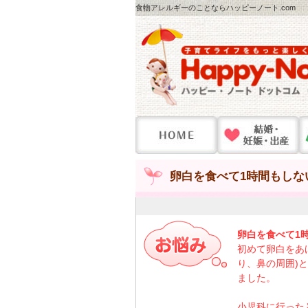
食物アレルギーのことならハッピーノート.com
卵白を食べて1時間もしな
卵白を食べて1
初めて卵白をあ
り、鼻の周囲)
ました。
小児科に行った