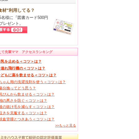
食材"利用してる？
5名様に『図書カード500円
プレゼント。
えて先輩ママ アクセスランキング
母乳を止める＜コツ＞は？
子連れ飛行機の＜コツ＞は？
子どもに薬を飲ませる＜コツ＞は？
ちゃん用の洗濯洗剤を使う＜コツ＞は？
痛分娩ってどう思う？
乳びんから飲ませる＜コツ＞は？
相の悪さを防ぐ＜コツ＞は？
後の抜け毛を減らす＜コツ＞は？
泣きを克服する＜コツ＞は？
状血管腫とつきあう＜コツ＞は？
>>もっと見る