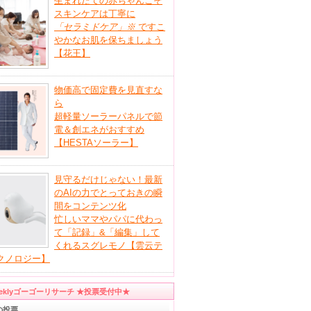
生まれたての赤ちゃんこそ
スキンケアは丁寧に
「セラミドケア」
※
ですこ
やかなお肌を保ちましょう
【花王】
物価高で固定費を見直すな
ら
超軽量ソーラーパネルで節
電＆創エネがおすすめ
【HESTAソーラー】
見守るだけじゃない！最新
のAIの力でとっておきの瞬
間をコンテンツ化
忙しいママやパパに代わっ
て「記録」&「編集」して
くれるスグレモノ【雲云テ
クノロジー】
eeklyゴーゴーリサーチ ★投票受付中★
の投票