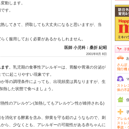
も変動します。
切です。
成熟してきて、摂取しても大丈夫になると思いますが、当
ばらく服用しておく必要があるかもしれません。
医師 小児科：桑折 紀昭
子
2001年8月 8日
さんぽ、
れます
。乳児期の食事性アレルギーは、胃酸や胃液の分泌が
飛行機 (
までに起こりやすい現象です。
のか等の調理条件によっても、出現頻度は異なりますが、生
ストレス 
加熱した状態で食べましょう。
体の不調 
熱性のアレルゲン(加熱してもアレルゲン性が維持される)
菌を消化する酵素を含み、卵黄を守る鎧のようなもので、刺
アレルギ
ストレス
んから、少なくとも、アレルギーの可能性がある赤ちゃんに
事故・ケ