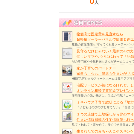
0
人
物価高で固定費を見直すなら
超軽量ソーラーパネルで節電＆創エ
建物の資産価値も 守ってくれるソーラーパネ
見守るだけじゃない！最新のAIの
忙しいママやパパに代わって「記録
AIの専門家や小児科医も含んだチームによっ
家が子育てのパートナー
家事も、心も、健康も住まいがサポー
HESTAデジタルスマートホームは専用アプ
宅配サービスが気になるけれど、し
オンライン相談で質問＆プレゼント
産前産後の心強い味方に、生協の宅配「コープ
ミキハウス子育て総研による『地方
「子どもはのびのびと育てたい」「自然に
１つの店舗で土地探しから夢のマイ
住まい情報満載の住宅情報館へ行
見て・触れて・確かめて、安心できる住まい選
生まれたての赤ちゃんこそスキンケ