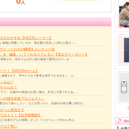
0
人
ネがおすすめ【HESTAソーラー】
ル 物価が高騰している今、固定費の見直しに関心が集まっ…
力でとっておきの瞬間をコンテンツ化
」&「編集」してくれるスグレモノ【雲云テクノロジー】
て開発され、現在では150ヵ国の家庭で愛用されている「…
ト！【HESTAホーム】
リと連携させて、声やスマホで家電を操作できる住まい。ス…
くみは？
をもらおう
デリ」 妊娠中や産後のお買い物は、本当に大変ですよね。…
への移住促進プロジェクト』
囲まれて暮らしたい」などの思いから、結婚や出産を機に移住を…
ホーム実現まで
ってみよう！【住宅情報館】
び 読者モデルが体験しました マイホームって何から考え…
W
アは丁寧に
今週