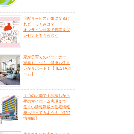
宅配サービスが気になるけ
れど、しくみは？
オンライン相談で質問＆プ
レゼントをもらおう
家が子育てのパートナー
家事も、心も、健康も住ま
いがサポート！【HESTAホ
ーム】
１つの店舗で土地探しから
夢のマイホーム実現まで
住まい情報満載の住宅情報
館へ行ってみよう！【住宅
情報館】