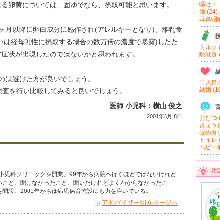
れる卵黄については、固ゆでなら、摂取可能と思います。
嘔吐・下
歯 (24)
耳鼻咽喉 
ヶ月以降に卵白成分に感作され(アレルギーとなり)、離乳食
いは経母乳性に摂取する場合の数万倍の濃度で暴露)したた
ミルク (
膚症状が出現したのではないかと思われます。
離乳食 (
のは避けた方が良いでしょう。
二人目の
結婚 (10
検査を行い比較してみると良いでしょう。
医師 小児科：横山 俊之
2001年8月 8日
おむつ (
きょうだ
ほめ方し
トイレト
ベビー服
注
で小児科クリニックを開業、99年から病院ヘ行くほどではないけれど
いこと、聞けなかったこと、聞いたけれどよくわからなかったこ
開設、2001年からは病児保育施設にも力を注いでいる。
アドバイザー紹介ページへ