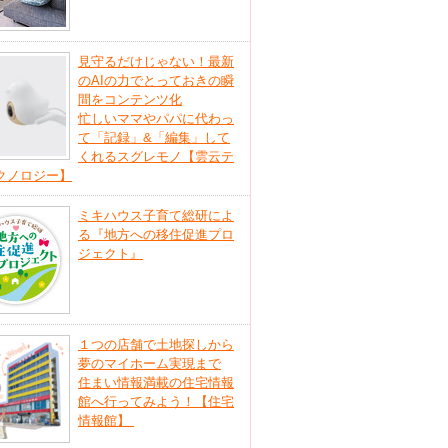
見守るだけじゃない！最新
のAIの力でとっておきの瞬
間をコンテンツ化
忙しいママやパパに代わっ
て「記録」&「編集」して
くれるスグレモノ【雲云テ
クノロジー】
ミキハウス子育て総研によ
る『地方への移住促進プロ
ジェクト』
１つの店舗で土地探しから
夢のマイホーム実現まで
住まい情報満載の住宅情報
館へ行ってみよう！【住宅
情報館】