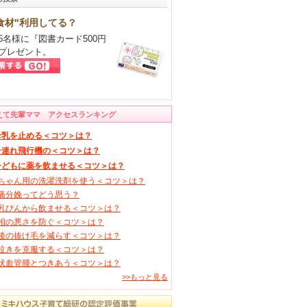
食材"利用してる？
5名様に『図書カード500円
プレゼント。
えて先輩ママ アクセスランキング
母乳を止める＜コツ＞は？
子連れ飛行機の＜コツ＞は？
子どもに薬を飲ませる＜コツ＞は？
ちゃん用の洗濯洗剤を使う＜コツ＞は？
痛分娩ってどう思う？
乳びんから飲ませる＜コツ＞は？
相の悪さを防ぐ＜コツ＞は？
後の抜け毛を減らす＜コツ＞は？
泣きを克服する＜コツ＞は？
状血管腫とつきあう＜コツ＞は？
>>もっと見る