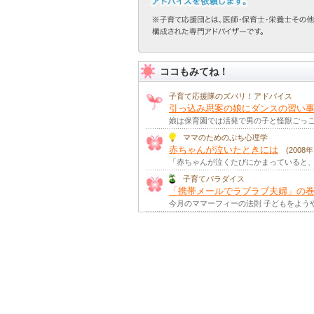
ココもみてね！
子育て応援隊のズバリ！アドバイス
引っ込み思案の娘にダンスの習い事
娘は保育園では活発で男の子と怪獣ごっ
ママのためのぷち心理学
赤ちゃんが泣いたときには
(2008
「赤ちゃんが泣くたびにかまっていると、
子育てパラダイス
「携帯メールでラブラブ夫婦」の
今月のママーフィーの法則 子どもをよう