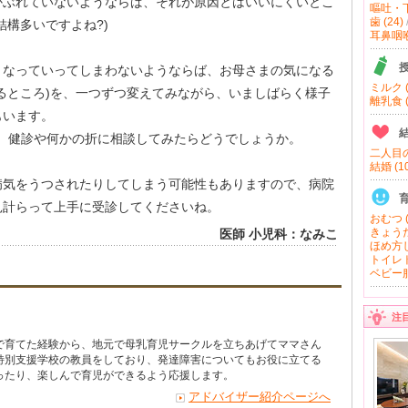
かぶれていないようならば、それが原因とはいいにくいとこ
嘔吐・下
歯 (24)
結構多いですよね?)
耳鼻咽喉 
くなっていってしまわないようならば、お母さまの気になる
ミルク (
るところ)を、一つずつ変えてみながら、いましばらく様子
離乳食 (
もいます。
ば、健診や何かの折に相談してみたらどうでしょうか。
二人目の
結婚 (10
病気をうつされたりしてしまう可能性もありますので、病院
見計らって上手に受診してくださいね。
おむつ (
きょうだ
医師 小児科：なみこ
ほめ方し
トイレト
ベビー服
注
で育てた経験から、地元で母乳育児サークルを立ちあげてママさん
特別支援学校の教員をしており、発達障害についてもお役に立てる
ったり、楽しんで育児ができるよう応援します。
アドバイザー紹介ページへ