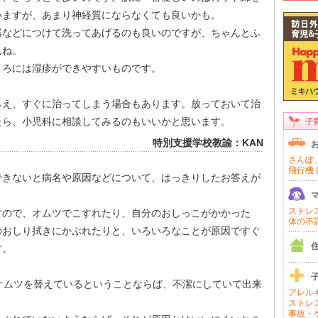
いますが、あまり神経質にならなくても良いかも。
器などにつけて洗ってあげるのも良いのですが、ちゃんとふ
んね。
ころには湿疹ができやすいものです。
らえ、すぐに治ってしまう場合もあります。放っておいて治
たら、小児科に相談してみるのもいいかと思います。
子
特別支援学校教諭：KAN
さんぽ、
飛行機 (
できないと病名や原因などについて、はっきりしたお答えが
ストレス 
すので、オムツでこすれたり、自分のおしっこがかかった
体の不調 
のおしり拭きにかぶれたりと、いろいろなことが原因ですぐ
す。
オムツを替えているということならば、不潔にしていて出来
アレルギ
ストレス
事故・ケ