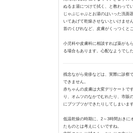
ぬるま湯につけて拭く、と教わって
じゃぶじゃぶとお湯のはいった洗面
いてあげて乾燥させないといけませ
首のくびれなど、皮膚がくっつくと
小児科や皮膚科に相談すれば薬がも
る場合もあります。心配なようでし
残念ながら発疹などは、実際に診察
できません。
赤ちゃんの皮膚は大変デリケートで
り、オムツのなかでむれたり、市販
にブツブツができたりしてしまいま
低温乾燥の時期に、2～3時間おきに
たものとは考えにくいですね。