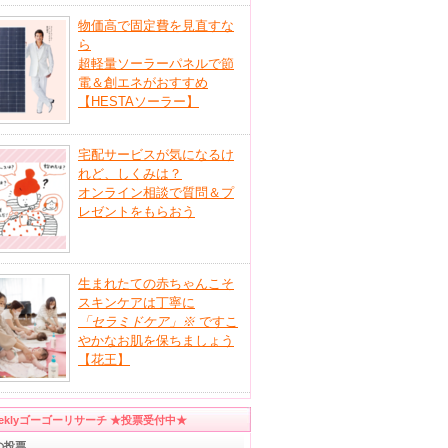
物価高で固定費を見直すな
ら
超軽量ソーラーパネルで節
電＆創エネがおすすめ
【HESTAソーラー】
宅配サービスが気になるけ
れど、しくみは？
オンライン相談で質問＆プ
レゼントをもらおう
生まれたての赤ちゃんこそ
スキンケアは丁寧に
「セラミドケア」
※
ですこ
やかなお肌を保ちましょう
【花王】
eeklyゴーゴーリサーチ ★投票受付中★
の投票