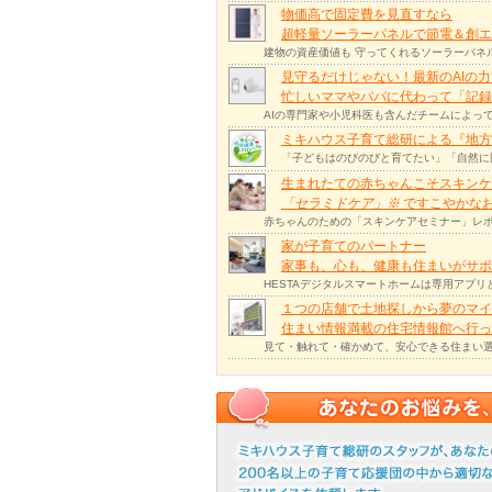
物価高で固定費を見直すなら
超軽量ソーラーパネルで節電＆創エ
建物の資産価値も 守ってくれるソーラーパネ
見守るだけじゃない！最新のAIの
忙しいママやパパに代わって「記録
AIの専門家や小児科医も含んだチームによっ
ミキハウス子育て総研による『地方
「子どもはのびのびと育てたい」「自然に
生まれたての赤ちゃんこそスキンケ
「セラミドケア」
※
ですこやかな
赤ちゃんのための「スキンケアセミナー」レポ
家が子育てのパートナー
家事も、心も、健康も住まいがサポー
HESTAデジタルスマートホームは専用アプ
１つの店舗で土地探しから夢のマイ
住まい情報満載の住宅情報館へ行
見て・触れて・確かめて、安心できる住まい選