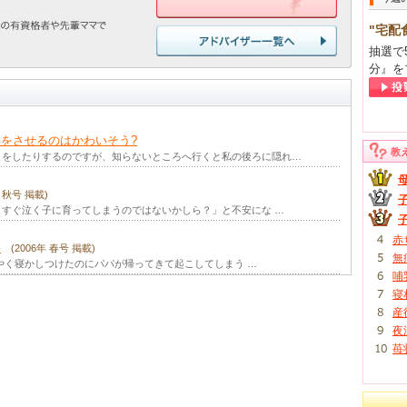
"宅配
抽選で
分』を
をさせるのはかわいそう?
教
こをしたりするのですが、知らないところへ行くと私の後ろに隠れ…
年 秋号 掲載)
すぐ泣く子に育ってしまうのではないかしら？」と不安にな …
赤
巻
(2006年 春号 掲載)
無
やく寝かしつけたのにパパが帰ってきて起こしてしまう …
哺
寝
産
夜
苺