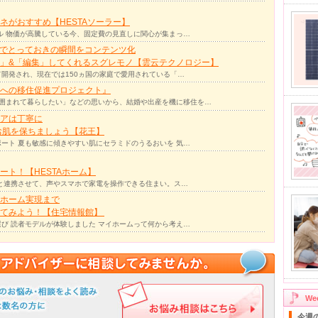
ネがおすすめ【HESTAソーラー】
ル 物価が高騰している今、固定費の見直しに関心が集まっ…
力でとっておきの瞬間をコンテンツ化
」&「編集」してくれるスグレモノ【雲云テクノロジー】
て開発され、現在では150ヵ国の家庭で愛用されている「…
への移住促進プロジェクト』
囲まれて暮らしたい」などの思いから、結婚や出産を機に移住を…
アは丁寧に
お肌を保ちましょう【花王】
ート 夏も敏感に傾きやすい肌にセラミドのうるおいを 気…
ト！【HESTAホーム】
リと連携させて、声やスマホで家電を操作できる住まい。ス…
ホーム実現まで
ってみよう！【住宅情報館】
び 読者モデルが体験しました マイホームって何から考え…
W
今週