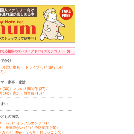
育て応援隊のズバリ！アドバイスカテゴリー一覧
おでかけ
お買い物 (6)
/
ドライブ (3)
/
旅行 (5)
/
2)
/
ママ・家事・家計
(30)
/
ママの人間関係 (37)
/
(34)
/
家計・教育費 (15)
/
住まい
子どもの病気
ー (23)
/
インフルエンザ (4)
/
、発達障がい (24)
/
予防接種 (45)
/
ガ (8)
/
便秘・うんち・おしっこ (15)
/