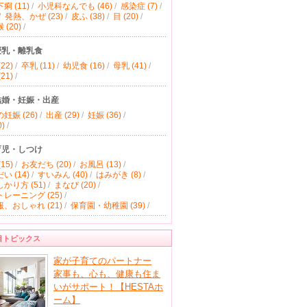
痢 (11)
/
小児科なんでも (46)
/
感染症 (7)
/
/
発熱、かぜ (23)
/
皮ふ (38)
/
目 (20)
/
(20)
/
授乳・離乳食
22)
/
卒乳 (11)
/
幼児食 (16)
/
母乳 (41)
/
21)
/
結婚・妊娠・出産
妊娠 (26)
/
出産 (29)
/
妊娠 (36)
/
)
/
育児・しつけ
15)
/
お友だち (20)
/
お風呂 (13)
/
い (14)
/
すいみん (40)
/
はみがき (8)
/
かり方 (51)
/
まなび (20)
/
レーニング (25)
/
、おしゃれ (21)
/
保育園・幼稚園 (39)
/
目トピックス
家が子育てのパートナー
家事も、心も、健康も住ま
いがサポート！【HESTAホ
ーム】