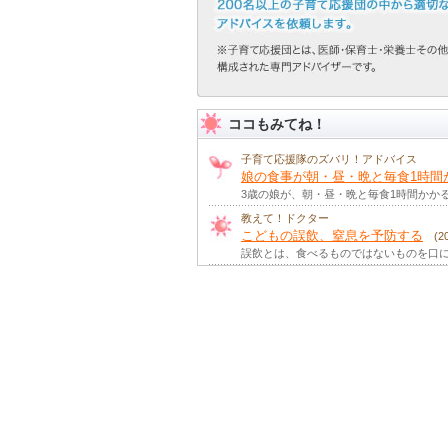
ココもみてね！
子育て応援隊のズバリ！アドバイス
娘の食事が朝・昼・晩と毎食1時間か
3歳の娘が、朝・昼・晩と毎食1時間かか
教えて！ドクター
こどもの誤飲、窒息を予防する
(
誤飲とは、食べるものではないものを口に