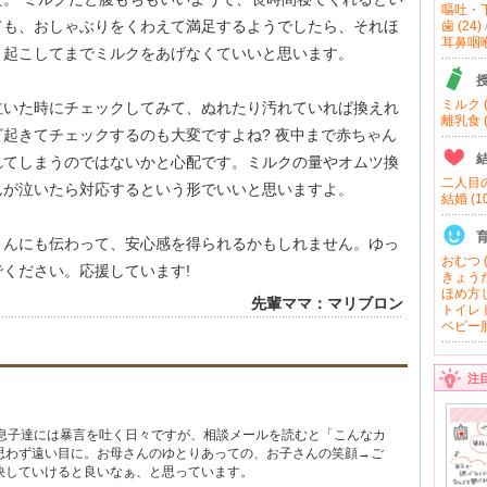
嘔吐・下
ても、おしゃぶりをくわえて満足するようでしたら、それほ
歯 (24)
耳鼻咽喉 
。起こしてまでミルクをあげなくていいと思います。
ミルク (
泣いた時にチェックしてみて、ぬれたり汚れていれば換えれ
離乳食 (
起きてチェックするのも大変ですよね? 夜中まで赤ちゃん
れてしまうのではないかと心配です。ミルクの量やオムツ換
二人目の
んが泣いたら対応するという形でいいと思いますよ。
結婚 (10
さんにも伝わって、安心感を得られるかもしれません。ゆっ
おむつ (
ください。応援しています!
きょうだ
ほめ方し
先輩ママ：マリブロン
トイレト
ベビー服
注
。息子達には暴言を吐く日々ですが、相談メールを読むと「こんなカ
思わず遠い目に。お母さんのゆとりあっての、お子さんの笑顔→ご
決していけると良いなぁ、と思っています。