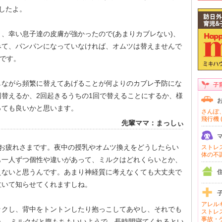
したよ。
、幸い息子達の皮膚が強かったので(あまりカブレない)、
みて、パンパンになっていなければ、オムツは替えませんで
たです。
しながら頻繁に替えてあげることが何よりのカブレ予防にな
子
替えるか、2回起きるうちの1回で替えることにするか、様
っても良いかと思います。
さんぽ、
飛行機 (
先輩ママ：まっしぃ
日お疲れさまです。夜中の授乳やオムツ換えをどうしたらい
ストレス 
体の不調 
も一人ずつ個性や違いがあって、ミルクはどれくらいとか、
えないと思うんです。あまり神経質に考えなくても大丈夫で
泣いて知らせてくれますしね。
アレルギ
ックし、背中をトントンしたり抱っこしてあやし、それでも
ストレス
事故・ケ
。 ミルクだと腹もちもいいようで、長時間寝てくれるとい