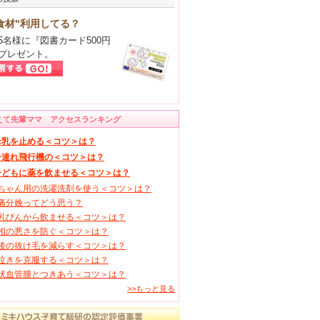
食材"利用してる？
5名様に『図書カード500円
プレゼント。
えて先輩ママ アクセスランキング
母乳を止める＜コツ＞は？
子連れ飛行機の＜コツ＞は？
子どもに薬を飲ませる＜コツ＞は？
ちゃん用の洗濯洗剤を使う＜コツ＞は？
痛分娩ってどう思う？
乳びんから飲ませる＜コツ＞は？
相の悪さを防ぐ＜コツ＞は？
後の抜け毛を減らす＜コツ＞は？
泣きを克服する＜コツ＞は？
状血管腫とつきあう＜コツ＞は？
>>もっと見る