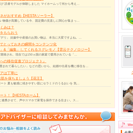
び 読者モデルが体験しました マイホームって何から考え…
ネがおすすめ【HESTAソーラー】
ル 物価が高騰している今、固定費の見直しに関心が集まっ…
くみは？
をもらおう
デリ」 妊娠中や産後のお買い物は、本当に大変ですよね。…
力でとっておきの瞬間をコンテンツ化
」&「編集」してくれるスグレモノ【雲云テクノロジー】
て開発され、現在では150ヵ国の家庭で愛用されている「…
への移住促進プロジェクト』
囲まれて暮らしたい」などの思いから、結婚や出産を機に移住を…
アは丁寧に
お肌を保ちましょう【花王】
ート 夏も敏感に傾きやすい肌にセラミドのうるおいを 気…
ト！【HESTAホーム】
リと連携させて、声やスマホで家電を操作できる住まい。ス…
W
今週