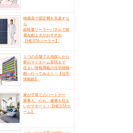
物価高で固定費を見直すな
ら
超軽量ソーラーパネルで節
電＆創エネがおすすめ
【HESTAソーラー】
１つの店舗で土地探しから
夢のマイホーム実現まで
住まい情報満載の住宅情報
館へ行ってみよう！【住宅
情報館】
家が子育てのパートナー
家事も、心も、健康も住ま
いがサポート！【HESTAホ
ーム】