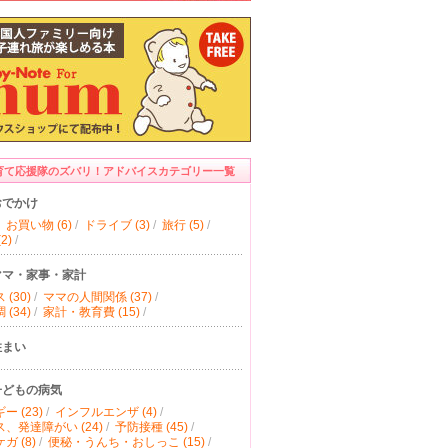
育て応援隊のズバリ！アドバイスカテゴリー一覧
おでかけ
お買い物 (6)
/
ドライブ (3)
/
旅行 (5)
/
2)
/
ママ・家事・家計
(30)
/
ママの人間関係 (37)
/
(34)
/
家計・教育費 (15)
/
住まい
子どもの病気
ー (23)
/
インフルエンザ (4)
/
、発達障がい (24)
/
予防接種 (45)
/
ガ (8)
/
便秘・うんち・おしっこ (15)
/