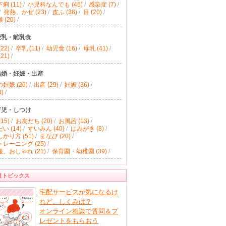
痢 (11)
/
小児科なんでも (46)
/
感染症 (7)
/
/
発熱、かぜ (23)
/
皮ふ (38)
/
目 (20)
/
(20)
/
授乳・離乳食
22)
/
卒乳 (11)
/
幼児食 (16)
/
母乳 (41)
/
21)
/
結婚・妊娠・出産
妊娠 (26)
/
出産 (29)
/
妊娠 (36)
/
)
/
育児・しつけ
15)
/
お友だち (20)
/
お風呂 (13)
/
い (14)
/
すいみん (40)
/
はみがき (8)
/
かり方 (51)
/
まなび (20)
/
レーニング (25)
/
、おしゃれ (21)
/
保育園・幼稚園 (39)
/
目トピックス
宅配サービスが気になるけ
れど、しくみは？
オンライン相談で質問＆プ
レゼントをもらおう