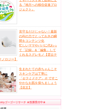
ミキハウス子育て総研によ
る『地方への移住促進プロ
ジェクト』
見守るだけじゃない！最新
のAIの力でとっておきの瞬
間をコンテンツ化
忙しいママやパパに代わっ
て「記録」&「編集」して
くれるスグレモノ【雲云テ
クノロジー】
生まれたての赤ちゃんこそ
スキンケアは丁寧に
「セラミドケア」
※
ですこ
やかなお肌を保ちましょう
【花王】
eeklyゴーゴーリサーチ ★投票受付中★
の投票