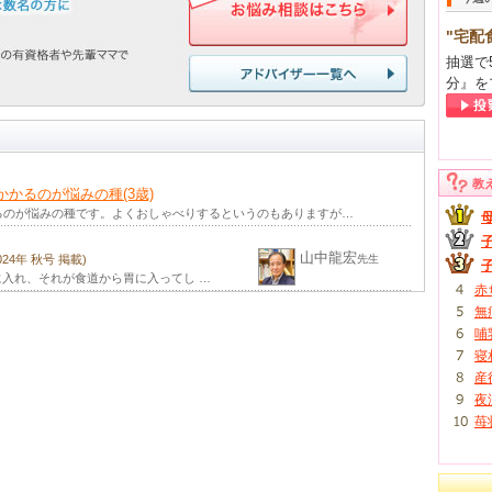
"宅配
抽選で
分』を
教
かるのが悩みの種(3歳)
るのが悩みの種です。よくおしゃべりするというのもありますが…
山中龍宏
2024年 秋号 掲載)
先生
入れ、それが食道から胃に入ってし …
赤
無
哺
寝
産
夜
苺