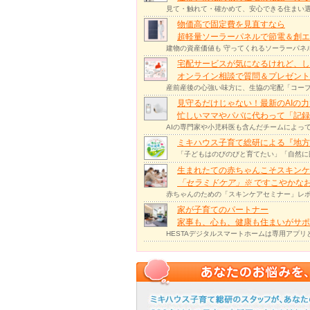
見て・触れて・確かめて、安心できる住まい選
物価高で固定費を見直すなら
超軽量ソーラーパネルで節電＆創エ
建物の資産価値も 守ってくれるソーラーパネ
宅配サービスが気になるけれど、し
オンライン相談で質問＆プレゼント
産前産後の心強い味方に、生協の宅配「コープ
見守るだけじゃない！最新のAIの
忙しいママやパパに代わって「記録
AIの専門家や小児科医も含んだチームによっ
ミキハウス子育て総研による『地方
「子どもはのびのびと育てたい」「自然に
生まれたての赤ちゃんこそスキンケ
「セラミドケア」
※
ですこやかな
赤ちゃんのための「スキンケアセミナー」レポ
家が子育てのパートナー
家事も、心も、健康も住まいがサポー
HESTAデジタルスマートホームは専用アプ