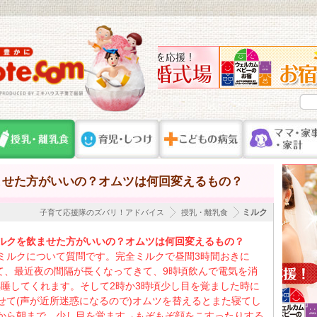
ませた方がいいの？オムツは何回変えるもの？
ミルク
子育て応援隊のズバリ！アドバイス
授乳・離乳食
ルクを飲ませた方がいいの？オムツは何回変えるもの？
ミルクについて質問です。完全ミルクで昼間3時間おきに
でいて、最近夜の間隔が長くなってきて、9時頃飲んで電気を消
間熟睡してくれます。そして2時か3時頃少し目を覚ました時に
せて(声が近所迷惑になるので)オムツを替えるとまた寝てし
から朝まで、少し目を覚ます→もぞもぞ顔をこすったりする