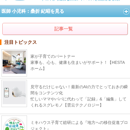
医師 小児科：桑折 紀昭を見る
記事一覧
注目トピックス
家が子育てのパートナー
家事も、心も、健康も住まいがサポート！【HESTA
ホーム】
見守るだけじゃない！最新のAIの力でとっておきの瞬
間をコンテンツ化
忙しいママやパパに代わって「記録」&「編集」して
くれるスグレモノ【雲云テクノロジー】
ミキハウス子育て総研による『地方への移住促進プロ
ジェクト』