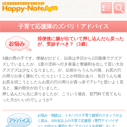
子育て応援隊のズバリ！アドバイス
排便後に腸が出ていて押し込んだら戻った
が、受診すべき？（3歳）
3歳の男の子です。便秘がひどく、以前は半日から1日腹痛でグズグ
ズしていましたが、1度小児科へ行き座薬と整腸剤を出して貰い大分
グズグズは少なくなりました。が、以前からうんちの後、お尻の穴
の周りが赤く腫れていたりということが何回かあり、先日うんち後
お尻を拭こうとしたらお尻の穴の周りが真っ赤でアレ?と思いよく見
ると、腸の部分が出ていました。
押し込んだら元に戻りましたが、こういう場合、肛門科で見てもら
った方がいいのでしょうか?
お悩み・相談は、ミキハウス子育て総研のスタッフがよ
く読み、200名以上の子育て応援団（専門アドバイザ
ー）の中から適切な方にアドバイスを依頼しました。