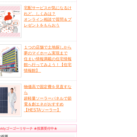
宅配サービスが気になるけ
れど、しくみは？
オンライン相談で質問＆プ
レゼントをもらおう
１つの店舗で土地探しから
夢のマイホーム実現まで
住まい情報満載の住宅情報
館へ行ってみよう！【住宅
情報館】
物価高で固定費を見直すな
ら
超軽量ソーラーパネルで節
電＆創エネがおすすめ
【HESTAソーラー】
eeklyゴーゴーリサーチ ★投票受付中★
の投票