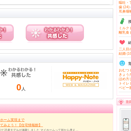
嘔吐・下
歯 (24)
耳鼻咽喉 
ミルク (
離乳食 (
二人目の
結婚 (10
おむつ (
きょうだ
ほめ方し
トイレト
0
ベビー服
人
注
ホーム実現まで
ってみよう！【住宅情報館】
び 読者モデルが体験しました マイホームって何から考え…