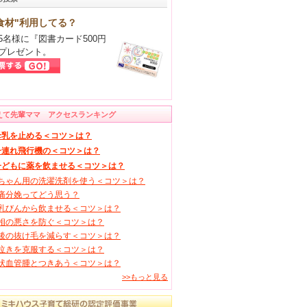
食材"利用してる？
5名様に『図書カード500円
プレゼント。
えて先輩ママ アクセスランキング
母乳を止める＜コツ＞は？
子連れ飛行機の＜コツ＞は？
子どもに薬を飲ませる＜コツ＞は？
ちゃん用の洗濯洗剤を使う＜コツ＞は？
痛分娩ってどう思う？
乳びんから飲ませる＜コツ＞は？
相の悪さを防ぐ＜コツ＞は？
後の抜け毛を減らす＜コツ＞は？
泣きを克服する＜コツ＞は？
状血管腫とつきあう＜コツ＞は？
>>もっと見る