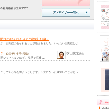
閉症のおそれありとの診断（1歳）
すが、自閉症のおそれありと診断されました。いったい自閉症とは…
横山俊之
の？
(2004年 冬号 掲載)
先生
配なママも多いはず。 発熱や嘔吐 …
ことで安心感を得ようとします。不安になったり怖いことがあっ …
W
今週