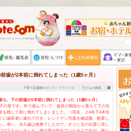
前歯が2本前に倒れてしまった（1歳5ヶ月）
歯
子育て応援隊のズバリ！アドバイス
子どもの病気
落ち、下の前歯が2本前に倒れてしまった（1歳5ヶ月）
の子の母です。外で遊んでいて、遊具の階段から落ちて下の右
皮を残して前に倒れてしまいました。（現在、上4本下4本生
ぐに歯医者に連れて行き、レントゲン写真を確認後、処置し
た。幸い、永久歯は無事でしたので、すぐに元の位置に戻し
つけてもらいました。歯の骨が折れていたそうですが、歯ぐ