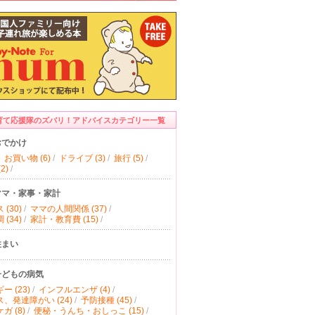
育て応援隊のズバリ！アドバイスカテゴリー一覧
おでかけ
お買い物 (6)
/
ドライブ (3)
/
旅行 (5)
/
2)
/
ママ・家事・家計
(30)
/
ママの人間関係 (37)
/
(34)
/
家計・教育費 (15)
/
住まい
子どもの病気
ー (23)
/
インフルエンザ (4)
/
、発達障がい (24)
/
予防接種 (45)
/
ガ (8)
/
便秘・うんち・おしっこ (15)
/