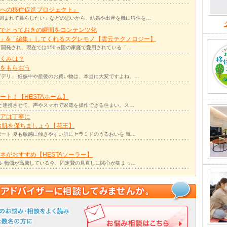
への移住促進プロジェクト』
囲まれて暮らしたい」などの思いから、結婚や出産を機に移住を…
力でとっておきの瞬間をコンテンツ化
」&「編集」してくれるスグレモノ【雲云テクノロジー】
て開発され、現在では150ヵ国の家庭で愛用されている「…
くみは？
をもらおう
デリ」 妊娠中や産後のお買い物は、本当に大変ですよね。…
ト！【HESTAホーム】
リと連携させて、声やスマホで家電を操作できる住まい。ス…
アは丁寧に
お肌を保ちましょう【花王】
ート 夏も敏感に傾きやすい肌にセラミドのうるおいを 気…
ネがおすすめ【HESTAソーラー】
ル 物価が高騰している今、固定費の見直しに関心が集まっ…