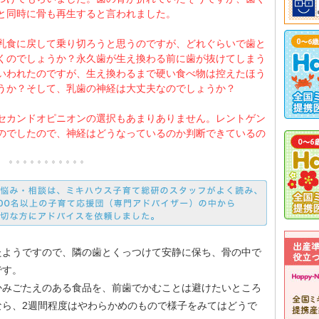
と同時に骨も再生すると言われました。
乳食に戻して乗り切ろうと思うのですが、どれぐらいで歯と
くのでしょうか？永久歯が生え換わる前に歯が抜けてしまう
いわれたのですが、生え換わるまで硬い食べ物は控えたほう
うか？そして、乳歯の神経は大丈夫なのでしょうか？
セカンドオピニオンの選択もあまりありません。レントゲン
のでしたので、神経はどうなっているのか判断できているの
たようですので、隣の歯とくっつけて安静に保ち、骨の中で
です。
かみごたえのある食品を、前歯でかむことは避けたいところ
なら、2週間程度はやわらかめのもので様子をみてはどうで