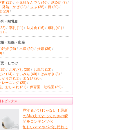
痢 (11)
/
小児科なんでも (46)
/
感染症 (7)
/
/
発熱、かぜ (23)
/
皮ふ (38)
/
目 (20)
/
(20)
/
授乳・離乳食
22)
/
卒乳 (11)
/
幼児食 (16)
/
母乳 (41)
/
21)
/
結婚・妊娠・出産
妊娠 (26)
/
出産 (29)
/
妊娠 (36)
/
)
/
育児・しつけ
15)
/
お友だち (20)
/
お風呂 (13)
/
い (14)
/
すいみん (40)
/
はみがき (8)
/
かり方 (51)
/
まなび (20)
/
レーニング (25)
/
、おしゃれ (21)
/
保育園・幼稚園 (39)
/
目トピックス
見守るだけじゃない！最新
のAIの力でとっておきの瞬
間をコンテンツ化
忙しいママやパパに代わっ