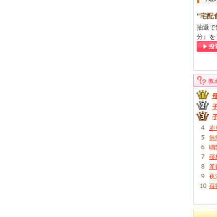
"宅配
抽選で
分』を
教
赤
無
哺
寝
産
夜
苺