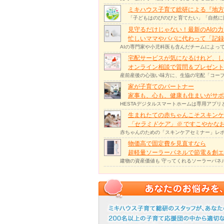
ミキハウス子育て総研による『地方
「子どもはのびのびと育てたい」「自然に
見守るだけじゃない！最新のAIの
忙しいママやパパに代わって「記録
AIの専門家や小児科医も含んだチームによっ
宅配サービスが気になるけれど、し
オンライン相談で質問＆プレゼント
産前産後の心強い味方に、生協の宅配「コープ
家が子育てのパートナー
家事も、心も、健康も住まいがサポー
HESTAデジタルスマートホームは専用アプ
生まれたての赤ちゃんこそスキンケ
「セラミドケア」
※
ですこやかな
赤ちゃんのための「スキンケアセミナー」レポ
物価高で固定費を見直すなら
超軽量ソーラーパネルで節電＆創エ
建物の資産価値も 守ってくれるソーラーパネ