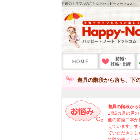
乳歯のトラブルのことならハッピーノート.com
遊具の階段から落ち、下の
遊具の階段から
1歳5カ月の男
側の前歯二本が
えています）す
ていただきまし
て隣の歯とくっ