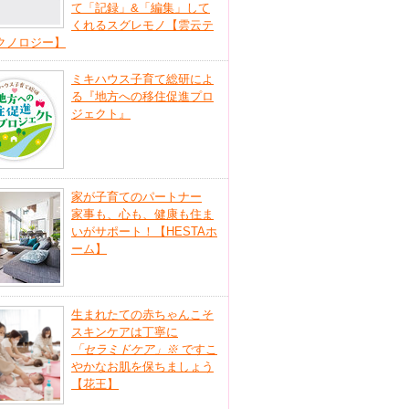
て「記録」&「編集」して
くれるスグレモノ【雲云テ
クノロジー】
ミキハウス子育て総研によ
る『地方への移住促進プロ
ジェクト』
家が子育てのパートナー
家事も、心も、健康も住ま
いがサポート！【HESTAホ
ーム】
生まれたての赤ちゃんこそ
スキンケアは丁寧に
「セラミドケア」
※
ですこ
やかなお肌を保ちましょう
【花王】