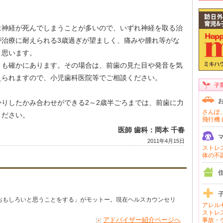
は神経が死んでしまうことが多いので、いずれ神経を取る治
が治療に耐えられる3歳過ぎが望ましく、痛みや腫れ等がな
と思います。
とも確かにあります。その場合は、前歯の見た目や発音を気
えられますので、小児歯科医院等でご相談ください。
子
りしたかみ合わせができる2～2歳半ごろまでは、前歯に力
さんぽ、
ください。
飛行機 (
医師 歯科：岡本 千春
2011年4月15日
ストレス 
体の不調 
おもしろいと思うことをする」がモットー。現在ヘルスカウンセリ
アレルギ
ストレス
アドバイザー紹介ページへ
事故・ケ