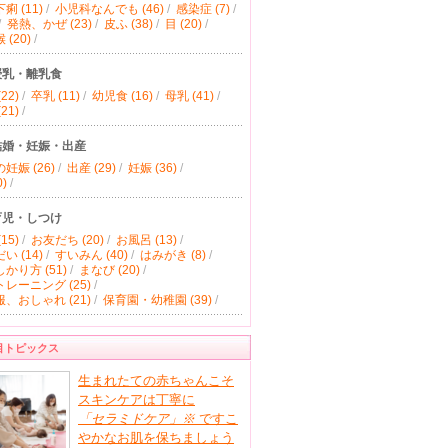
痢 (11)
/
小児科なんでも (46)
/
感染症 (7)
/
/
発熱、かぜ (23)
/
皮ふ (38)
/
目 (20)
/
(20)
/
授乳・離乳食
22)
/
卒乳 (11)
/
幼児食 (16)
/
母乳 (41)
/
21)
/
結婚・妊娠・出産
妊娠 (26)
/
出産 (29)
/
妊娠 (36)
/
)
/
育児・しつけ
15)
/
お友だち (20)
/
お風呂 (13)
/
い (14)
/
すいみん (40)
/
はみがき (8)
/
かり方 (51)
/
まなび (20)
/
レーニング (25)
/
、おしゃれ (21)
/
保育園・幼稚園 (39)
/
目トピックス
生まれたての赤ちゃんこそ
スキンケアは丁寧に
「セラミドケア」
※
ですこ
やかなお肌を保ちましょう