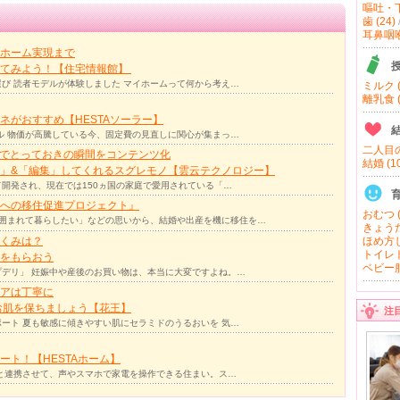
嘔吐・下
歯 (24)
耳鼻咽喉 
ホーム実現まで
ってみよう！【住宅情報館】
び 読者モデルが体験しました マイホームって何から考え…
ミルク (
離乳食 (
ネがおすすめ【HESTAソーラー】
ル 物価が高騰している今、固定費の見直しに関心が集まっ…
二人目の
力でとっておきの瞬間をコンテンツ化
結婚 (10
」&「編集」してくれるスグレモノ【雲云テクノロジー】
て開発され、現在では150ヵ国の家庭で愛用されている「…
への移住促進プロジェクト』
おむつ (
囲まれて暮らしたい」などの思いから、結婚や出産を機に移住を…
きょうだ
くみは？
ほめ方し
トイレト
をもらおう
ベビー服
デリ」 妊娠中や産後のお買い物は、本当に大変ですよね。…
アは丁寧に
お肌を保ちましょう【花王】
注
ート 夏も敏感に傾きやすい肌にセラミドのうるおいを 気…
ト！【HESTAホーム】
リと連携させて、声やスマホで家電を操作できる住まい。ス…