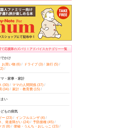
育て応援隊のズバリ！アドバイスカテゴリー一覧
おでかけ
お買い物 (6)
/
ドライブ (3)
/
旅行 (5)
/
2)
/
ママ・家事・家計
(30)
/
ママの人間関係 (37)
/
(34)
/
家計・教育費 (15)
/
住まい
子どもの病気
ー (23)
/
インフルエンザ (4)
/
、発達障がい (24)
/
予防接種 (45)
/
ガ (8)
/
便秘・うんち・おしっこ (15)
/