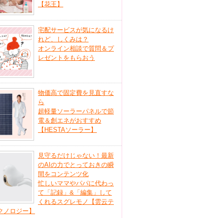
【花王】
宅配サービスが気になるけ
れど、しくみは？
オンライン相談で質問＆プ
レゼントをもらおう
物価高で固定費を見直すな
ら
超軽量ソーラーパネルで節
電＆創エネがおすすめ
【HESTAソーラー】
見守るだけじゃない！最新
のAIの力でとっておきの瞬
間をコンテンツ化
忙しいママやパパに代わっ
て「記録」&「編集」して
くれるスグレモノ【雲云テ
クノロジー】