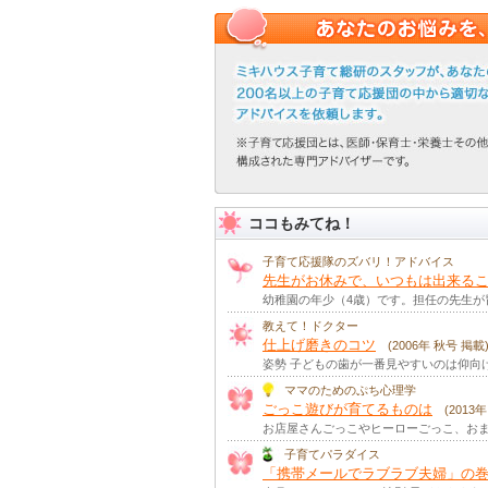
ココもみてね！
子育て応援隊のズバリ！アドバイス
先生がお休みで、いつもは出来る
幼稚園の年少（4歳）です。担任の先生
教えて！ドクター
仕上げ磨きのコツ
(2006年 秋号 掲載
姿勢 子どもの歯が一番見やすいのは仰向
ママのためのぷち心理学
ごっこ遊びが育てるものは
(2013
お店屋さんごっこやヒーローごっこ、おま
子育てパラダイス
「携帯メールでラブラブ夫婦」の