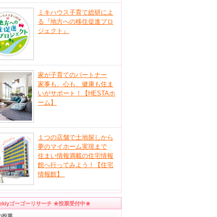
ミキハウス子育て総研によ
る『地方への移住促進プロ
ジェクト』
家が子育てのパートナー
家事も、心も、健康も住ま
いがサポート！【HESTAホ
ーム】
１つの店舗で土地探しから
夢のマイホーム実現まで
住まい情報満載の住宅情報
館へ行ってみよう！【住宅
情報館】
eeklyゴーゴーリサーチ ★投票受付中★
の投票