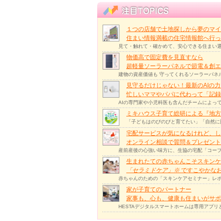
１つの店舗で土地探しから夢のマイ
住まい情報満載の住宅情報館へ行
見て・触れて・確かめて、安心できる住まい選
物価高で固定費を見直すなら
超軽量ソーラーパネルで節電＆創エ
建物の資産価値も 守ってくれるソーラーパネ
見守るだけじゃない！最新のAIの
忙しいママやパパに代わって「記録
AIの専門家や小児科医も含んだチームによっ
ミキハウス子育て総研による『地方
「子どもはのびのびと育てたい」「自然に
宅配サービスが気になるけれど、し
オンライン相談で質問＆プレゼント
産前産後の心強い味方に、生協の宅配「コープ
生まれたての赤ちゃんこそスキンケ
「セラミドケア」
※
ですこやかな
赤ちゃんのための「スキンケアセミナー」レポ
家が子育てのパートナー
家事も、心も、健康も住まいがサポー
HESTAデジタルスマートホームは専用アプ