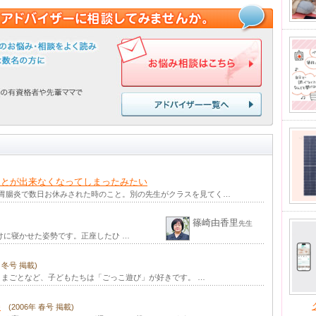
ことが出来なくなってしまったみたい
が胃腸炎で数日お休みされた時のこと。別の先生がクラスを見てく…
篠崎由香里
)
先生
けに寝かせた姿勢です。正座したひ …
年 冬号 掲載)
まごとなど、子どもたちは「ごっこ遊び」が好きです。 …
巻
(2006年 春号 掲載)