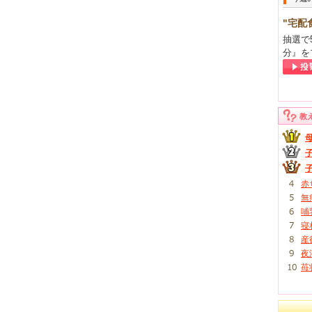
"宅配
抽選で
分』を
教
赤
無
哺
寝
産
夜
苺