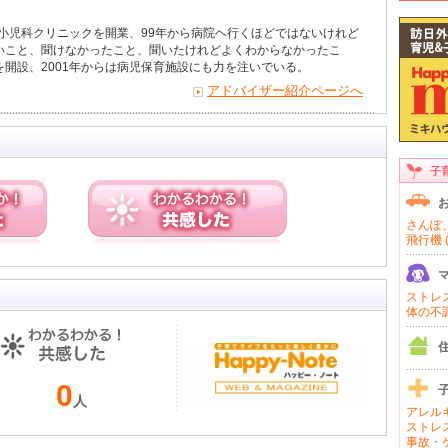
で小児科クリニックを開業、99年から病院ヘ行くほどではないけれど
いこと、聞けなかったこと、聞いたけれどよくわからなかったこ
開設、2001年からは病児保育施設にも力を注いでいる。
アドバイザー紹介ページへ
子
さんぽ、
飛行機 (
ストレス 
体の不調 
0
人
アレルギ
ストレス
事故・ケ