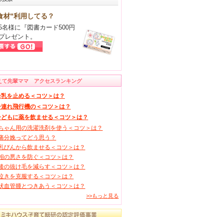
食材"利用してる？
5名様に『図書カード500円
プレゼント。
えて先輩ママ アクセスランキング
母乳を止める＜コツ＞は？
子連れ飛行機の＜コツ＞は？
子どもに薬を飲ませる＜コツ＞は？
ちゃん用の洗濯洗剤を使う＜コツ＞は？
痛分娩ってどう思う？
乳びんから飲ませる＜コツ＞は？
相の悪さを防ぐ＜コツ＞は？
後の抜け毛を減らす＜コツ＞は？
泣きを克服する＜コツ＞は？
状血管腫とつきあう＜コツ＞は？
>>もっと見る