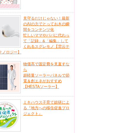
見守るだけじゃない！最新
のAIの力でとっておきの瞬
間をコンテンツ化
忙しいママやパパに代わっ
て「記録」&「編集」して
くれるスグレモノ【雲云テ
クノロジー】
物価高で固定費を見直すな
ら
超軽量ソーラーパネルで節
電＆創エネがおすすめ
【HESTAソーラー】
ミキハウス子育て総研によ
る『地方への移住促進プロ
ジェクト』