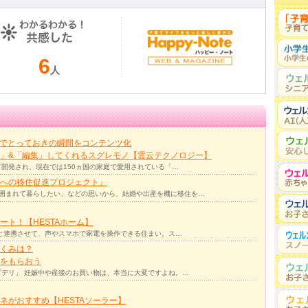
6
人
力でとっておきの瞬間をコンテンツ化
」&「編集」してくれるスグレモノ【雲云テクノロジー】
て開発され、現在では150ヵ国の家庭で愛用されている「…
への移住促進プロジェクト』
囲まれて暮らしたい」などの思いから、結婚や出産を機に移住を…
ト！【HESTAホーム】
リと連携させて、声やスマホで家電を操作できる住まい。ス…
くみは？
をもらおう
デリ」 妊娠中や産後のお買い物は、本当に大変ですよね。…
ネがおすすめ【HESTAソーラー】