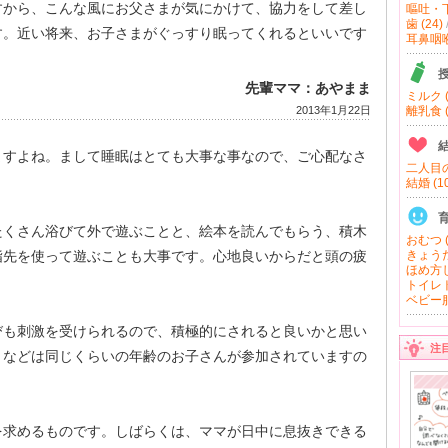
すから、こんな風にお父さまが気にかけて、協力をして差し
嘔吐・下
歯 (24)
す。近い将来、お子さまがぐっすり眠ってくれるといいです
耳鼻咽喉 
先輩ママ：あやまま
ミルク (
2013年1月22日
離乳食 (
ますよね。まして睡眠はとても大事な事なので、ご心配なさ
二人目の
結婚 (10
たくさん浴びて外で遊ぶことと、絵本を読んでもらう、積木
おむつ (
指先を使って遊ぶことも大事です。心地良いからだと頭の疲
きょうだ
ほめ方し
トイレト
ベビー服
びも刺激を受けられるので、積極的にされると良いかと思い
注
トなどは同じくらいの年齢のお子さんが参加されていますの
。
を求めるものです。しばらくは、ママが日中に息抜きできる