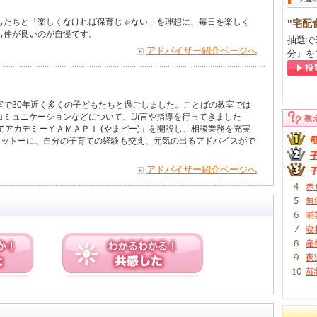
もたちと「楽しくなければ保育じゃない」を理想に、毎日を楽しく
"宅配
も仲が良いのが自慢です。
抽選で
アドバイザー紹介ページへ
分』を
室で30年近く多くの子どもたちと過ごしました。ことばの教室では
コミュニケーションなどについて、助言や指導を行ってきました
教
てアカデミーＹＡＭＡＰＩ (やまピー)」を開設し、相談業務を充実
をモットーに、自分の子育ての経験も交え、元気の出るアドバイスがで
アドバイザー紹介ページへ
赤
無
哺
寝
産
夜
苺