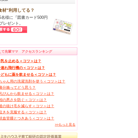
食材"利用してる？
5名様に『図書カード500円
プレゼント。
えて先輩ママ アクセスランキング
母乳を止める＜コツ＞は？
子連れ飛行機の＜コツ＞は？
子どもに薬を飲ませる＜コツ＞は？
ちゃん用の洗濯洗剤を使う＜コツ＞は？
痛分娩ってどう思う？
乳びんから飲ませる＜コツ＞は？
相の悪さを防ぐ＜コツ＞は？
後の抜け毛を減らす＜コツ＞は？
泣きを克服する＜コツ＞は？
状血管腫とつきあう＜コツ＞は？
>>もっと見る