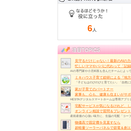
6
人
見守るだけじゃない！最新のAIの
忙しいママやパパに代わって「記録
AIの専門家や小児科医も含んだチームによっ
ミキハウス子育て総研による『地方
「子どもはのびのびと育てたい」「自然に
家が子育てのパートナー
家事も、心も、健康も住まいがサポー
HESTAデジタルスマートホームは専用アプ
宅配サービスが気になるけれど、し
オンライン相談で質問＆プレゼント
産前産後の心強い味方に、生協の宅配「コープ
物価高で固定費を見直すなら
超軽量ソーラーパネルで節電＆創エ