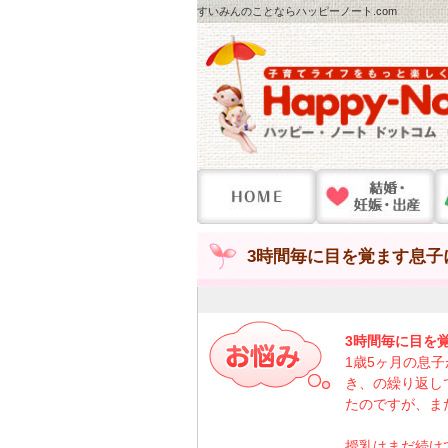
すいみんのことならハッピーノート.com
3時間毎に目を覚ます息子
3時間毎に目を
1歳5ヶ月の息
き、の繰り返し
たのですが、ま
授乳はまだ続け