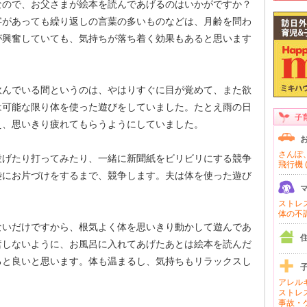
なので、お父さまが絵本を読んであげるのはいかがですか？
字があっても繰り返しの言葉の多いものなどは、月齢を問わ
が興奮していても、気持ちが落ち着く効果もあると思います
飲んでいる間というのは、やはりすぐに目が覚めて、また欲
は可能な限り体を使った遊びをしていました。たとえ雨の日
子
え、思いきり疲れてもらうようにしていました。
さんぽ、
投げたり打ってみたり、一緒に新聞紙をビリビリにする競争
飛行機 (
袋にお片づけをするまで、競争します。夫は体を使った遊び
ストレス 
体の不調 
ないだけですから、根気よく体を思いきり動かして遊んであ
奮しないように、お風呂に入れてあげたあとは絵本を読んだ
ると良いと思います。体も温まるし、気持ちもリラックスし
アレルギ
ストレス
事故・ケ