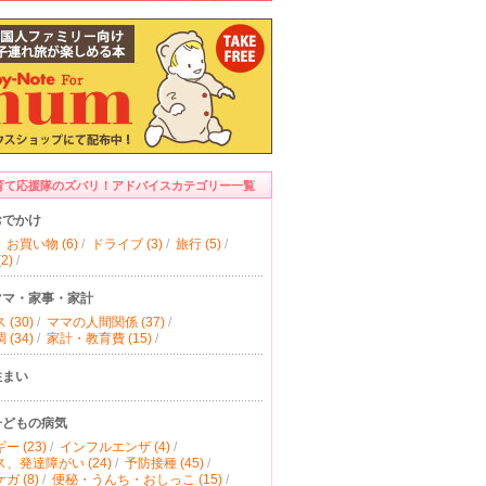
育て応援隊のズバリ！アドバイスカテゴリー一覧
おでかけ
お買い物 (6)
/
ドライブ (3)
/
旅行 (5)
/
2)
/
ママ・家事・家計
(30)
/
ママの人間関係 (37)
/
(34)
/
家計・教育費 (15)
/
住まい
子どもの病気
ー (23)
/
インフルエンザ (4)
/
、発達障がい (24)
/
予防接種 (45)
/
ガ (8)
/
便秘・うんち・おしっこ (15)
/