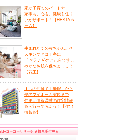
家が子育てのパートナー
家事も、心も、健康も住ま
いがサポート！【HESTAホ
ーム】
生まれたての赤ちゃんこそ
スキンケアは丁寧に
「セラミドケア」
※
ですこ
やかなお肌を保ちましょう
【花王】
１つの店舗で土地探しから
夢のマイホーム実現まで
住まい情報満載の住宅情報
館へ行ってみよう！【住宅
情報館】
eeklyゴーゴーリサーチ ★投票受付中★
の投票