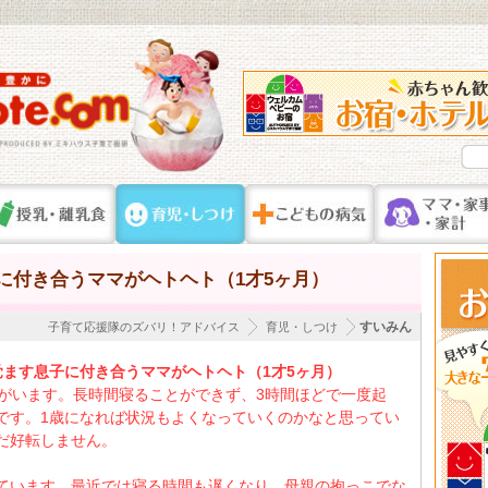
に付き合うママがヘトヘト（1才5ヶ月）
すいみん
子育て応援隊のズバリ！アドバイス
育児・しつけ
覚ます息子に付き合うママがヘトヘト（1才5ヶ月）
子がいます。長時間寝ることができず、3時間ほどで一度起
です。1歳になれば状況もよくなっていくのかなと思ってい
だ好転しません。
ています。最近では寝る時間も遅くなり、母親の抱っこでな