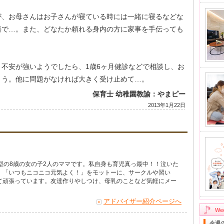
が、お母さんはお子さんが寝ている時には一緒に寝るなどな
悟で…。また、どなたか頼れる身内の方に家事を手伝っても
不安が強いようでしたら、1歳6ヶ月健診などで相談し、お
ょう。他に問題がなければ大きく受け止めて…。
保育士 幼稚園教諭：やまピー
2013年1月22日
型の8歳の女の子2人のママです。私自身も育児真っ最中！！泣いた
。「いつもニコニコ元気よく！」をモットーに、サークルや習い
て頑張っています。友達作りやしつけ、母乳のことなど気軽にメー
アドバイザー紹介ページへ
W
今週