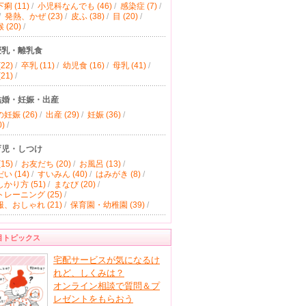
痢 (11)
/
小児科なんでも (46)
/
感染症 (7)
/
/
発熱、かぜ (23)
/
皮ふ (38)
/
目 (20)
/
(20)
/
授乳・離乳食
22)
/
卒乳 (11)
/
幼児食 (16)
/
母乳 (41)
/
21)
/
結婚・妊娠・出産
妊娠 (26)
/
出産 (29)
/
妊娠 (36)
/
)
/
育児・しつけ
15)
/
お友だち (20)
/
お風呂 (13)
/
い (14)
/
すいみん (40)
/
はみがき (8)
/
かり方 (51)
/
まなび (20)
/
レーニング (25)
/
、おしゃれ (21)
/
保育園・幼稚園 (39)
/
目トピックス
宅配サービスが気になるけ
れど、しくみは？
オンライン相談で質問＆プ
レゼントをもらおう