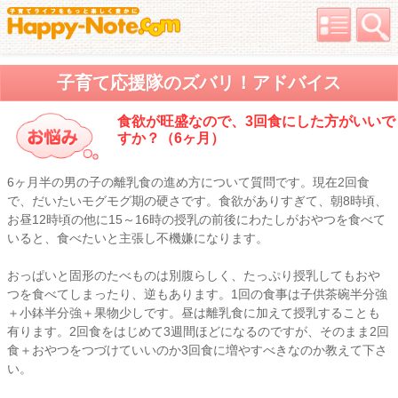
子育て応援隊のズバリ！アドバイス
食欲が旺盛なので、3回食にした方がいいで
すか？（6ヶ月）
6ヶ月半の男の子の離乳食の進め方について質問です。現在2回食
で、だいたいモグモグ期の硬さです。食欲がありすぎて、朝8時頃、
お昼12時頃の他に15～16時の授乳の前後にわたしがおやつを食べて
いると、食べたいと主張し不機嫌になります。
おっぱいと固形のたべものは別腹らしく、たっぷり授乳してもおや
つを食べてしまったり、逆もあります。1回の食事は子供茶碗半分強
＋小鉢半分強＋果物少しです。昼は離乳食に加えて授乳することも
有ります。2回食をはじめて3週間ほどになるのですが、そのまま2回
食＋おやつをつづけていいのか3回食に増やすべきなのか教えて下さ
い。