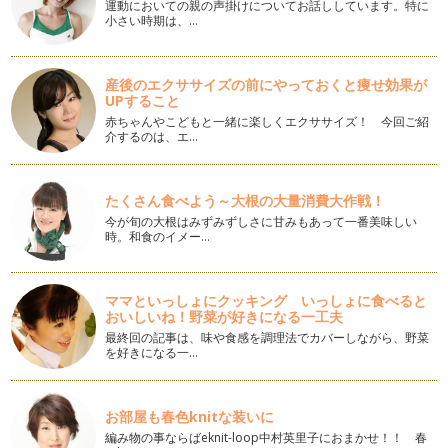
運動においての親の声掛けについてお話ししています。特に
そろそろ春から夏のお花に植え替える季節がやってきました
小さい時期は、…
ね。 今回は我が家の庭に植え…
マスキングテープとラベルでグラスをデコレーション
産後のエクササイズの前にやっておくと痩せ効果が
前回も登場したタンブラータイプのグラス（色違い）を使っ
UPすること
て、少し雰囲気を変えるのに便利なのが…
赤ちゃんやこどもと一緒に楽しくエクササイズ！ 今回ご紹
介するのは、エ…
身近なものを器にしてアレンジを作ってみよう Part ３
お花をアレンジする器はお水を張ることが出来ればどんなもの
でも大丈夫です。 グラスや…
たくさん食べよう～大根の大量消費大作戦！
今が旬の大根はみずみずしさに甘みもあって一番美味しい
少ないお花で可愛くアレンジ出来る花器①
時。和食のイメー…
インテリアショップやお花屋さんを覗くと色々な花器を見かけ
ますが、器によっては意外と活けるの…
ママといっしょにクッキング いっしょに食べると
苔を使ったナチュラルアレンジ
おいしいね！野菜が好きになる一工夫
吸水性スポンジがない時代には苔にお花を挿してアレンジを作
っていました。 苔というと…
最終回の記事は、味や食感を調理法でカバーしながら、野菜
を好きになる一…
紫陽花で簡単投げ入れ春のフラワーアレンジ
お花をアレンジする際には何かしらお花を固定するものがある
と便利です。 固定するには…
お部屋も春色knitな装いに
編み物の事ならばeknit-loop中村英里子におまかせ！！ 春