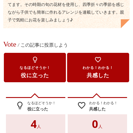
てます。その時期の旬の花材を使用し、四季折々の季節を感じ
ながら子供でも簡単に作れるアレンジを連載していきます。親
子で気軽にお花を楽しみましょう♪
Vote
/
この記事に投票しよう
lightbulb_outline
favorite_border
なるほどそうか！
わかる！わかる！
役に立った
共感した
なるほどそうか！
わかる！わかる！
lightbulb_outline
favorite_border
役に立った
共感した
4
0
人
人