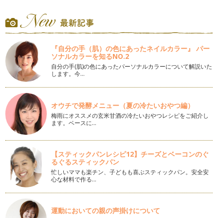
シリーズ第４弾「身近なものを器にしたアレンジ」 以…
ハーブのバスケットアレンジ
ハーブはお料理の他、ハーブティにしたり、フラワーアレンジ
に使ったりと色々と利用することが出…
『自分の手（肌）の色にあったネイルカラー』 パー
ソナルカラーを知るNO.2
上手なお花の選び方
自分の手(肌)の色にあったパーソナルカラーについて解説いた
お花のレッスンをしていると、「お花をアレンジするのは難し
します。今…
い」「お花を自分で買ってきていざ活…
日持ちする花
オウチで発酵メニュー（夏の冷たいおやつ編）
前回はお花を長く楽しむためのコツをご紹介しました。夏にお
梅雨にオススメの玄米甘酒の冷たいおやつレシピをご紹介し
花が持たないのは水温があがり、バク…
ます。ベースに…
お花を長く楽しむコツ
いよいよ夏本番！ いつもお花を楽しんでいる人もこの時期は
【スティックパンレシピ12】チーズとベーコンのぐ
お花がすぐダメになってしまうから、…
るぐるスティックパン
忙しいママも楽チン、子どもも喜ぶスティックパン。安全安
アジサイの楽しみ方
心な材料で作る…
梅雨の季節に生き生きと咲くアジサイ。1輪でもかなりのボリ
ュームがある存在感があるお花です。…
運動においての親の声掛けについて
お庭のお花でプチアレンジ