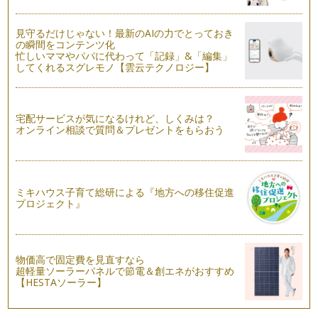
一緒に作ろう！クリスマストピアリー
暖かい日が続いていますが街はすっかりクリスマスモード。今
見守るだけじゃない！最新のAIの力でとっておき
年もクリスマスシーズンがやって来ま…
の瞬間をコンテンツ化
忙しいママやパパに代わって「記録」&「編集」
してくれるスグレモノ【雲云テクノロジー】
宅配サービスが気になるけれど、しくみは？
オンライン相談で質問＆プレゼントをもらおう
ミキハウス子育て総研による『地方への移住促進
プロジェクト』
物価高で固定費を見直すなら
超軽量ソーラーパネルで節電＆創エネがおすすめ
【HESTAソーラー】