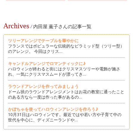
Archives
/
内田屋 薫子さんの記事一覧
ツリーアレンジでテーブルを華やかに
フランスではポピュラーな伝統的なピラミッド型（ツリー型）
のアレンジ。 今回はクリス…
キャンドルアレンジでロマンティックに♪
ハロウィンが終わると街にはクリスマスツリーや電飾が施さ
れ、一気にクリスマスムードが漂ってき…
ラウンドアレンジを作ってみましょう
ドーム状のラウンドアレンジメントはお花の教室に通ったこと
のある方なら一度は作った事があるの…
かぼちゃを使ってハロウィンアレンジを作ろう♪
10月31日はハロウィンです。最近ではや若い方や子育て中の
世代を中心に、ディズニーランドや…
身近なものを器にしてアレンジを作ってみよう Part 4