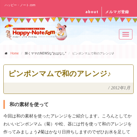
ハッピー・ノート.com
about
メルマガ登録
Toggl
navig
Home
輝くママのNEWSな“おはなし”
ピンポンマムで和のアレンジ♪
ピンポンマムで和のアレンジ♪
/
2012年1月
和の素材を使って
今回は和の素材を使ったアレンジをご紹介します。ころんとしてか
わいいピンポンマム（菊）や松、器には竹を使って和のアレンジを
作ってみましょう♪菊はかなり日持ちしますのでぜひお水を足して