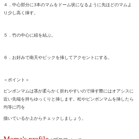
４．中心部分に3本のマムをドーム状になるように先ほどのマムよ
り少し高く挿す。
５．竹の中心に紐を結ぶ。
６．お好みで南天やピックを挿してアクセントにする。
＜ポイント＞
ピンポンマムは茎が柔らかく折れやすいので挿す際にはオアシスに
近い先端を持ちゆっくりと挿します。松やピンポンマムを挿したら
均等に円を
描いているか上からチェックしましょう。
Mama's profile