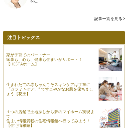
をk…
香りを楽しむ春のフレグランスブーケ
春のお花のひとつ「ヒヤシンス」 何とも幸せな気分にしてく
れる爽やかな香りが特徴のお…
記事一覧を見る
春のお花「アネモネ」で簡単アレンジ
寒い冬ももうじき終わり、春がそこまでやってきていますね。
春のお花といえば、「スイトピー」「…
身近なものを器にしてアレンジを作ってみよう Part 2
お花をアレンジするのに毎回、そのアレンジにあう器を買って
家が子育てのパートナー
いては、どんどん溜まってきてしまい…
家事も、心も、健康も住まいがサポート！
【HESTAホーム】
身近なものを器にしてアレンジを作ってみよう Part 1
自分の身の周りにあるものを利用して手軽にアレンジを楽しみ
ましょう。今回は空き箱を利用したボ…
生まれたての赤ちゃんこそスキンケアは丁寧に
※
「セラミドケア」
ですこやかなお肌を保ちまし
ピンポンマムで和のアレンジ♪
ょう【花王】
今回は和の素材を使ったアレンジをご紹介します。ころんとし
てかわいいピンポンマム（菊）や松、…
１つの店舗で土地探しから夢のマイホーム実現ま
子ども部屋に飾るミニリース
で
クリスマスの準備はもうお済ですか？ 今回はお部屋のドアに
住まい情報満載の住宅情報館へ行ってみよう！
飾る…
【住宅情報館】