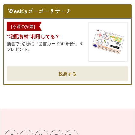
おすすめベビーサイン ＊日常生活編
ベビーサインのコラムも4ヵ月目となりました。今回は、日常
生活でママが毎日教えられるサインを…
季節のサイン（春編） ＊お出かけ編
[今週の投票]
3月半ば、少しずつ暖かい日も増えてきました。皆さんはいか
"宅配食材"利用してる？
がお過ごしですか？ 外出す…
抽選で5名様に『図書カード500円分』を
プレゼント。
春から始めよう！ベビーサイン教室って何をしている？
早春になりました。 ベビーサイン教室も様々な場所で催され
る時期になります。 …
ベビーサインの４つメリット
投票する
２人の子育てやクラスに通っていらっしゃる生徒さんのお話を
聞くとベビーサインをやって良かった…
ベビーサインの種類（はじめて編）【もっと】【おしまい】
今回は、【もっと】【おしまい】のサインをご紹介します。
&n…
ベビーサインの種類（はじめて編）【おっぱい（ミルク）】
最初は毎日使えるサインから始めるとよいでしょう。 おすす
めは、【おっぱい（ミルク）…