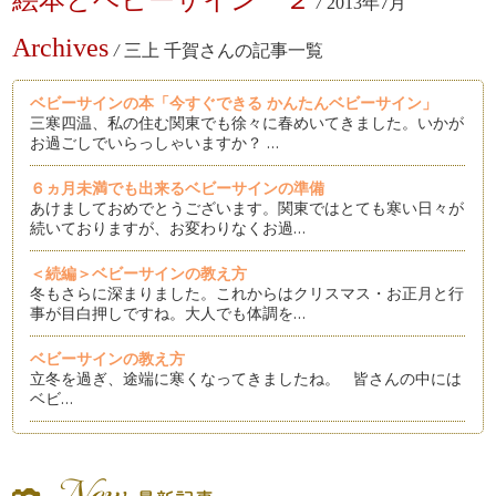
/
2013年7月
Archives
/
三上 千賀さんの記事一覧
ベビーサインの本「今すぐできる かんたんベビーサイン」
三寒四温、私の住む関東でも徐々に春めいてきました。いかが
お過ごしでいらっしゃいますか？ …
６ヵ月未満でも出来るベビーサインの準備
あけましておめでとうございます。関東ではとても寒い日々が
続いておりますが、お変わりなくお過…
＜続編＞ベビーサインの教え方
冬もさらに深まりました。これからはクリスマス・お正月と行
事が目白押しですね。大人でも体調を…
ベビーサインの教え方
立冬を過ぎ、途端に寒くなってきましたね。 皆さんの中には
ベビ…
ベビーサイン保育園ってなぁに？
今回は、職場復帰でベビーサインを習えない。働き出したら教
える余裕がなくなって教えられないか…