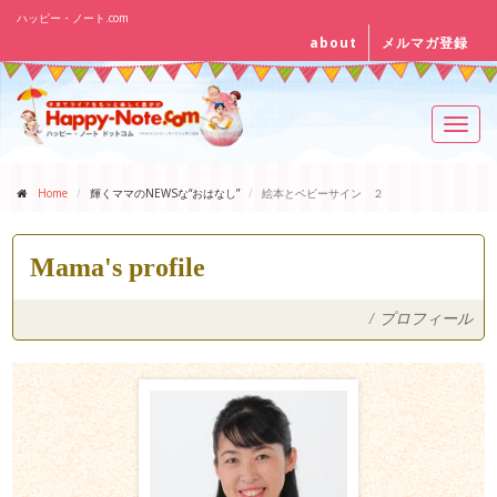
ハッピー・ノート.com
about
メルマガ登録
Toggl
navig
Home
輝くママのNEWSな“おはなし”
絵本とベビーサイン ２
Mama's profile
/
プロフィール