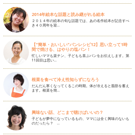
(NPO法人日本グッド・トイ委員会認…
季節のベビーサイン（冬編）
2014年絵本な話題と読み継がれる絵本
明けましておめでとうございます！ お正月、いかがお過ごし
２０１４年の絵本の旬な話題では、あの名作絵本が記念すべ
でしたか？ 今回は、この時…
き４０周年を迎…
季節のベビーサイン（クリスマス編）
Ｘ’ｍａｓシーズンの１２月になりました。ツリーやイルミネ
【"簡単・おいしい"パンレシピ12】思い立って1時
ーションが綺麗ですね。…
間で焼ける、はやりの塩パン！
忙しいママも楽チン、子どもも喜ぶパンをお伝えします。第
マタニティベビーサインってなあに？
11回目は思い…
「マタニティベビーサイン」という言葉をご存知でしょうか？
日…
根菜を食べて冷え性知らずになろう
ベビーサイン育児とその後の成長
だんだん寒くなってくるこの時期。体が冷えると脂肪を蓄え
前回はサインに纏わる面白いエピソードを書かせて頂きまし
ます。根菜を簡…
た。 ベビーサイン育児は子ど…
ベビーサインエピソード ＊赤ちゃんって面白い
ベビーサインで会話が出来る様になってくると、育児にも余裕
興味ない話、どこまで聴けばいいの？
が生まれてきます。 赤ちゃ…
子どもが夢中になっているもの、ママには全く興味のないも
のだったら？ …
赤ちゃんが文章を話す？
これまで、基本的なサイン・季節のサイン・形容詞のサインな