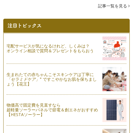
どを紹介してきました。今回は、娘が…
記事一覧を見る
おすすめベビーサイン ＊形容詞編
サインを使った赤ちゃんとのコミュニケーションは順調でしょ
うか？ これまでご紹介した…
季節のベビーサイン（秋編）
暦の上では秋ですね！ 秋にはハロウィンがあります。 今回
宅配サービスが気になるけれど、しくみは？
は【かぼちゃ】【蜘蛛（クモ…
オンライン相談で質問＆プレゼントをもらおう
ベビーサインの体験会に行ってみよう！
残暑お見舞い申し上げます。まだまだ暑い日が続きますね。
暑さも和らいでくる秋頃から…
生まれたての赤ちゃんこそスキンケアは丁寧に
※
「セラミドケア」
ですこやかなお肌を保ちまし
ょう【花王】
遊びとベビーサイン
前回は、おすすめの絵本をご紹介しました。お気に入りの絵本
は見つかりましたか？ 今回…
物価高で固定費を見直すなら
絵本とベビーサイン
超軽量ソーラーパネルで節電＆創エネがおすすめ
「サインは赤ちゃんに教えるもの」と捉えると、ママも億劫に
【HESTAソーラー】
なってしまう時があるかと思います。…
季節のベビーサイン（夏編）