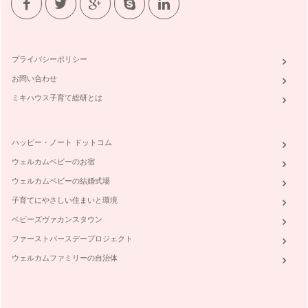
いつからはじめたらいいの？
ベビーサインを始めるのにおすすめな時期はいつでしょう？
専門…
プライバシーポリシー
ベビーサインって何だろう？
お問い合わせ
「ベビーサイン」という名前は、アメリカのリンダ・アクレド
ロ博士と、スーザン・グッドウィン博…
ミキハウス子育て総研とは
ハッピー・ノート ドットコム
ウェルカムベビーのお宿
ウェルカムベビーの結婚式場
子育てにやさしい住まいと環境
ベビーズヴァカンスタウン
ファーストバースデープロジェクト
ウェルカムファミリーの自治体