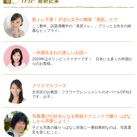
ベビービクスで遊んでみよう
私はベビーサイン講師のかたわら、ベビービクスやベビーマッ
筋トレ不要！ずぼら女子の簡単「美尻」ケア
サージの講師としても活動させて頂い…
ここ数年、話題沸騰中の「美尻トレ」。プリっと上向きの綺
麗なヒップライ…
絵本とベビーサイン ２
ママさんたちからの質問の中に、サイン見せるタイミングがわ
からない。というご相談を受けること…
～外国生まれの楽しいお話～
動物のベビーサイン
2020年はオリンピックイヤーです！ 日本にも多くの外国か
６月になりました。暑い日も徐々に増えてきましたね。 今回
らのお客様…
は動物のベビーサインをご紹…
季節のベビーサイン（春編２） ＊お散歩編
４月も半ばとなり、暖かい日も増えてきました。お散歩に出か
クリスマスリース
けやすくなりましたね。今回はお散歩…
文京区のお教室・フラワーアレンジメントのオパールOPALE
です。お子…
赤ちゃんが楽しめる木のおもちゃ（後半）
前回に続き、おもちゃコンサルタントとしてＮＰＯ法人日本グ
ッド・トイ委員会選定のおもちゃの中…
写真選びが好きになる時短テクニックで撮りっぱな
しから卒業しよう！
赤ちゃんが楽しめる木のおもちゃ（前半）
子ども写真の撮りっぱなし対策に一番効果的なのは、写真選
私はベビーサイン講師のかたわら、おもちゃコンサルタント
定を楽しむこと…