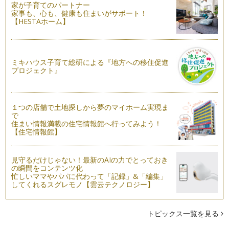
家が子育てのパートナー
まもなく夏到来ですね！ 夏に使えるベビーサインもたくさん
家事も、心も、健康も住まいがサポート！
あります。 …
【HESTAホーム】
ベビーサイン協会 理事長 吉中みちるさんのお話
今回は、ＮＰＯ法人日本ベビーサイン協会理事長、吉中みちる
さんに「ベビーサインへの思い」を語…
ミキハウス子育て総研による『地方への移住促進
プロジェクト』
兄弟（姉妹）やペットとだってベビーサイン！
ベビーサインは「親子で会話するもの。」と思われがちです
が、兄弟（姉妹）・ペット・お友だちと…
１つの店舗で土地探しから夢のマイホーム実現ま
で
パパとベビーサイン
住まい情報満載の住宅情報館へ行ってみよう！
これまでは、母であり講師である私の目線でお話をしてきまし
【住宅情報館】
た。 今回は、パパ目線でベ…
お歌を使って楽しくベビーサイン
見守るだけじゃない！最新のAIの力でとっておき
これまで、基本的なサイン・日常生活で使えるサイン・お出か
の瞬間をコンテンツ化
けで使えるサインをご紹介してきまし…
忙しいママやパパに代わって「記録」&「編集」
してくれるスグレモノ【雲云テクノロジー】
ベビーサイン食事編【果物・おやつ・おいしい】
ベビーサインの種類をもっと知りたい！と思われる方もいらっ
しゃると思います。 今回は…
トピックス一覧を見る