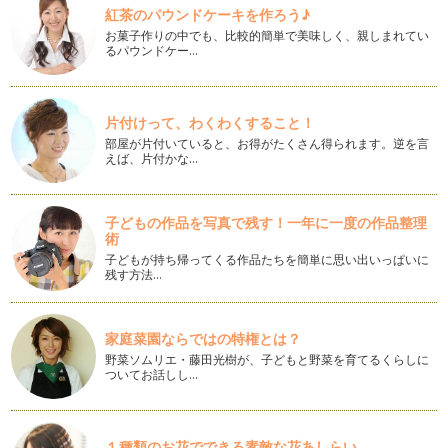
紅茶のパウンドケーキを作ろう♪
飛行機マナー お子様と一緒 トイレマナー編
お菓子作りの中でも、比較的簡単で美味しく、親しまれてい
夏休み・・・帰省、旅行などで飛行機を利用する予定はありま
るパウンドケー…
すか？交通手段として飛行機が便利な…
ママが旅行を楽しむためのパッキング
夏の旅行シーズン前に、旅先でストレスなく楽しむためのパ
片付けって、わくわくすること！
ッキングを紹介したいと思…
部屋が片付いていると、お得がたくさん得られます。逆を言
えば、片付かな…
聞き上手はマナー美人
暖かい季節になり、公園デビューを始めるにはいい季節です
ね。幼稚園、保育園のママは、新学期が…
子どもの作品を写真で残す！一年に一度の作品整理
術
招かれた時のマナー 素敵なママになるコツ
子どもが持ち帰ってくる作品たちを簡単に思い出いっぱいに
ママになると、お友だちのお宅へお邪魔したりと、お子様を通
残す方法…
じてお招きいただく機会が増えません…
春のアクセサリー イヤーカフ
家庭菜園ならではの特権とは？
イヤーカフというアクセサリーをご存じですか？ ピアスでも
野菜ソムリエ・藤田光樹が、子どもと野菜を育てるくらしに
なく、イヤリングでもない耳…
ついてお話しし…
言葉をストックしてみませんか
先日小学校低学年を担当する先生のお話を伺うことができまし
１種類のお花でできる素敵な花あしらい
た。その先生のクラスは、宿題に必ず…