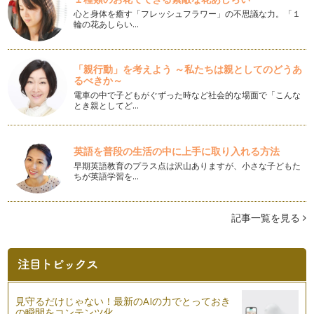
心と身体を癒す「フレッシュフラワー」の不思議な力。「１
輪の花あしらい…
憧れママの共通点
今年も間もなく終わりますね。1年間、マナーという切り口か
らお話しできて、とても嬉しい時間で…
「親行動」を考えよう ～私たちは親としてのどうあ
るべきか～
エレガントなケーキの食べ方
これからの季節、クリスマス、年末・年始でみんなが集まる機
電車の中で子どもがぐずった時など社会的な場面で「こんな
とき親としてど…
会も多いですね。クリスマスや年末年…
愛される「鍋マナー」
木枯らしも吹きはじめ、寒いと感じることも多くなりました
英語を普段の生活の中に上手に取り入れる方法
ね。冬は、クリスマス、大晦日、お正月…
早期英語教育のプラス点は沢山ありますが、小さな子どもた
ちが英語学習を…
どう教えてますか？トイレマナー その２
トイレに対してマイナスイメージを作らないことが、トイレに
興味を持ち、マナーを考えることがで…
記事一覧を見る
親子で確認しておきたい。トイレのマナー
お子様がトイレを上手に使いはじめる頃、ぜひ一度親子でトイ
レマナーを確認してみてください。幼…
ベビーカーマナー
見守るだけじゃない！最新のAIの力でとっておき
お出かけの際、ベビーカーはとても便利ですね。昼寝を多くす
の瞬間をコンテンツ化