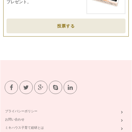
プレゼント。
「素敵！」と感じさせる電話応対
ご自身が学生のころ、連絡網があったのを覚えていらっしゃい
ますか？ お子様が入園、入…
投票する
美味しいお茶を出せるママになる方法
飛行機の中で飲む飲み物が、おいしいと感じた経験はありませ
んか？ …
身だしなみは、やっぱり大切
今回は、気持ちを新たに、マナーという視点から「こんなこと
ができたら、少し素敵」をお伝えした…
食事の所作美人
食事中、隣の人の動きがどこか美しいと感じたら。それは、簡
単な動作が綺麗に整っているから美し…
お箸のマナー
食事は毎日のこと。食事のマナーを大切にすることで、お子様
にもマナーが身につきやすくなります…
プライバシーポリシー
お問い合わせ
誰にでも簡単にまねができる、素晴らしいマナー
日本のママは、マナーが大変素晴らしい方が多いと感じます。
ミキハウス子育て総研とは
お子様が機内をより快適に…