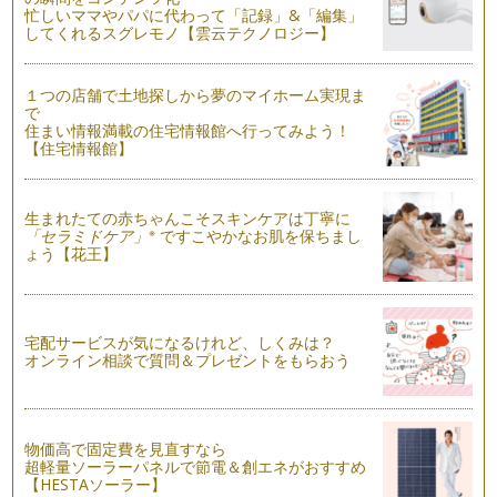
る時期には、長時間の移動においてず…
忙しいママやパパに代わって「記録」&「編集」
してくれるスグレモノ【雲云テクノロジー】
エスカレーターどっちに乗る？
生活におけるマナーは、場所、習慣が違うと大きく異なるもの
１つの店舗で土地探しから夢のマイホーム実現ま
ですね。 大阪でのエスカレ…
で
住まい情報満載の住宅情報館へ行ってみよう！
喜ばれる手土産
【住宅情報館】
先日引っ越しをした友人が遊びに来てくれました。友人がお土
産として用意してくれたの…
生まれたての赤ちゃんこそスキンケアは丁寧に
機内「なるほどマナー 手荷物編」
※
「セラミドケア」
ですこやかなお肌を保ちまし
先日のニュースで記憶に新しい、アシアナ航空の着陸時の航空
ょう【花王】
機事故。事故関係者皆さまのことを思…
機内 「なるほどマナー 化粧室編」
もうすぐ夏休みですね。お子様と一緒に飛行機にのっておでか
宅配サービスが気になるけれど、しくみは？
けをするご予定の方もいらっしゃるの…
オンライン相談で質問＆プレゼントをもらおう
子どもと一緒に学ぶ・・・美しい挨拶
夏休みを前にして、私の住んでいるエリアでは各幼稚園の説明
会、見学会のポスターを多く目にする…
物価高で固定費を見直すなら
超軽量ソーラーパネルで節電＆創エネがおすすめ
【HESTAソーラー】
梅雨を素敵に過ごす！雨の日の上質マナー