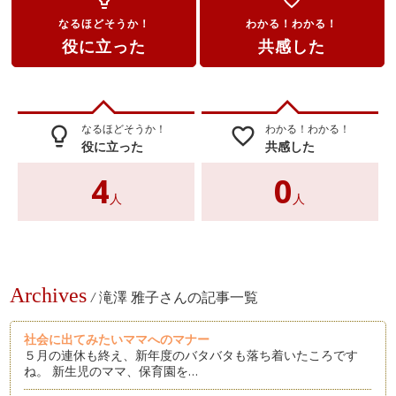
なるほどそうか！
わかる！わかる！
役に立った
共感した
なるほどそうか！
わかる！わかる！
lightbulb_outline
favorite_border
役に立った
共感した
4
0
人
人
Archives
/
滝澤 雅子さんの記事一覧
社会に出てみたいママへのマナー
５月の連休も終え、新年度のバタバタも落ち着いたころです
ね。 新生児のママ、保育園を…