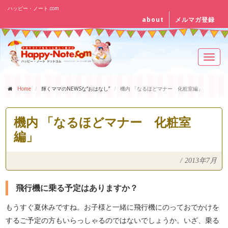
ハッピー・ノート.com
about
メルマガ登録
Toggl
navig
Home
輝くママのNEWSな“おはなし”
機内 「なるほどマナー 化粧室編」
機内 「なるほどマナー 化粧室
編」
/
2013年7月
飛行機に乗る予定はありますか？
もうすぐ夏休みですね。お子様と一緒に飛行機にのっておでかけを
するご予定の方もいらっしゃるのではないでしょうか。いざ、乗る