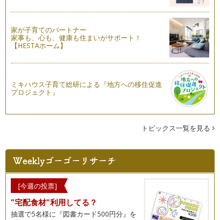
関東地方も梅雨入りしましたね。観測史上３番目に早い梅雨入
りだそうです・・・。 春と…
家が子育てのパートナー
美ママ的 アクセサリーマナー
家事も、心も、健康も住まいがサポート！
季節も暖かくなり、アクセサリーが映える服装が多くなります
【HESTAホーム】
ね。Tシャツなどの定番服もアクセサ…
美礼
入園、入学式など改まったイベントが多い春。皆さまは、お子
ミキハウス子育て総研による『地方への移住促進
様のご入園、ご入学など経験されまし…
プロジェクト』
視線が気になる・・・電車でのマナー
乗り物にお子様と乗る時に、周囲の方の視線が気になる・・・
という声があります。特に、若いママ…
トピックス一覧を見る
ワンランクアップ 贈り物マナー
入園、入学シーズン。贈り物をしたり、お返しをする機会も増
える時期ですね。贈り物をスマートに…
入園・入学準備をいたしましょう 「旬をとりいれたフォーマ
[今週の投票]
ルマナー」
"宅配食材"利用してる？
洋装、和装などの種類。時間帯による服装・・・フォーマルな
服装マナーとは、その場に合うように…
抽選で5名様に『図書カード500円分』を