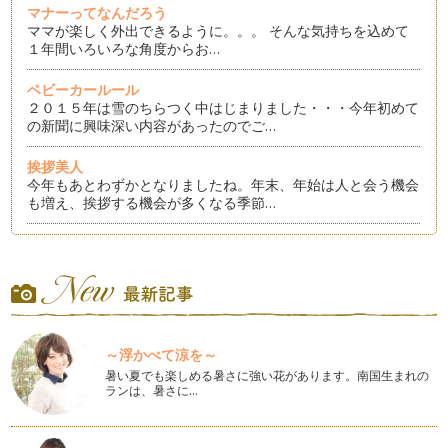
マナーってなんだろう
ママが楽しく外出できるように。。。 そんな気持ちを込めて
１年間いろいろな角度からお…
ベビーカールール
２０１５年は雪のちらつく中はじまりました・・・今年初めて
の新聞に興味深い内容があったのでご…
挨拶美人
今年もあとわずかとなりましたね。年末、年始は人と会う機会
も増え、挨拶する機会が多くなる季節…
おもてなしを楽しもう
冬の足音がきこえるこの頃、年末年始と何かと忙しい季節が近
づいてきましたね。クリスマス、お正…
七五三 ママの服装
七五三を迎える季節。お子様の七五三はお済みですか？ これ
～浮かべて涼を～
から、経験されるママも、経験済みの…
暑い夏でも楽しめる暑さに強い花があります。南国生まれの
ランは、暑さに…
ハロウィンのおもてなし
テーマパークでハロウィンのイベントをしたり、ハロウィン用
のコスチュームを作成したり、変身し…