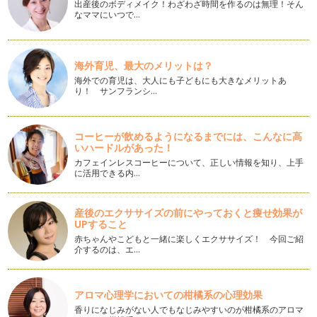
出産後のボディメイク！わざわざ時間を作るのは無理！そん
招かれた時のマナー 素敵なママになるコツ
なママにいつで…
ママになると、お友だちのお宅へお邪魔したりと、お子様を通
じてお招きいただく機会が増えません…
春のアクセサリー イヤーカフ
海外育児、最大のメリットは？
イヤーカフというアクセサリーをご存じですか？ ピアスでも
海外での育児は、大人にも子どもにも大きなメリットあ
なく、イヤリングでもない耳…
り！ サンフランシ…
言葉をストックしてみませんか
先日小学校低学年を担当する先生のお話を伺うことができまし
コーヒーが飲めるようになるまでには、こんなに高
た。その先生のクラスは、宿題に必ず…
いハードルがあった！
カフェインレスコーヒーについて、正しい情報を知り、上手
憧れママの共通点
に活用できる内…
今年も間もなく終わりますね。1年間、マナーという切り口か
らお話しできて、とても嬉しい時間で…
産後のエクササイズの前にやっておくと痩せ効果が
UPすること
エレガントなケーキの食べ方
これからの季節、クリスマス、年末・年始でみんなが集まる機
赤ちゃんやこどもと一緒に楽しくエクササイズ！ 今回ご紹
介するのは、エ…
会も多いですね。クリスマスや年末年…
愛される「鍋マナー」
木枯らしも吹きはじめ、寒いと感じることも多くなりました
アロマ心理学においての柑橘系の心理効果
ね。冬は、クリスマス、大晦日、お正月…
香りになじみがない人でもなじみやすいのが柑橘系のアロマ