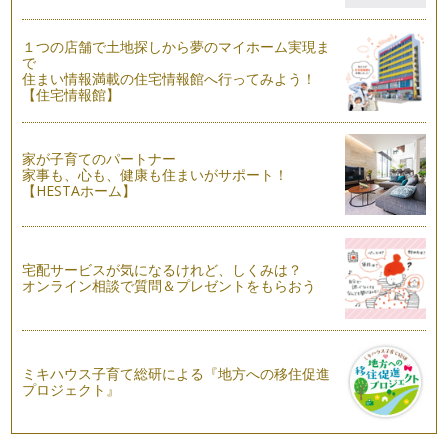
機内 「なるほどマナー 化粧室編」
１つの店舗で土地探しから夢のマイホーム実現ま
もうすぐ夏休みですね。お子様と一緒に飛行機にのっておでか
で
けをするご予定の方もいらっしゃるの…
住まい情報満載の住宅情報館へ行ってみよう！
【住宅情報館】
子どもと一緒に学ぶ・・・美しい挨拶
夏休みを前にして、私の住んでいるエリアでは各幼稚園の説明
会、見学会のポスターを多く目にする…
家が子育てのパートナー
家事も、心も、健康も住まいがサポート！
【HESTAホーム】
梅雨を素敵に過ごす！雨の日の上質マナー
関東地方も梅雨入りしましたね。観測史上３番目に早い梅雨入
りだそうです・・・。 春と…
宅配サービスが気になるけれど、しくみは？
美ママ的 アクセサリーマナー
オンライン相談で質問＆プレゼントをもらおう
季節も暖かくなり、アクセサリーが映える服装が多くなります
ね。Tシャツなどの定番服もアクセサ…
美礼
入園、入学式など改まったイベントが多い春。皆さまは、お子
ミキハウス子育て総研による『地方への移住促進
様のご入園、ご入学など経験されまし…
プロジェクト』
視線が気になる・・・電車でのマナー
乗り物にお子様と乗る時に、周囲の方の視線が気になる・・・