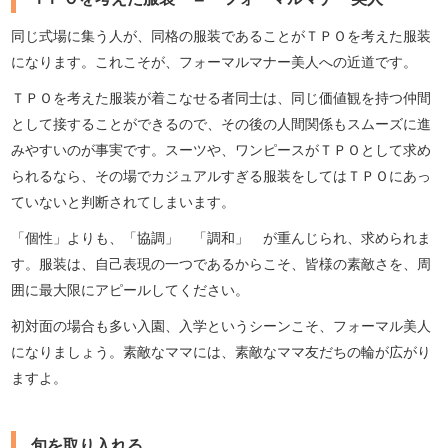
同じ式場に集う人が、同格の服装であることがＴＰＯを考えた服装
になります。これこそが、フォーマルマナー美人への近道です。
ＴＰＯを考えた服装が着こなせる者同士は、同じ価値観を持つ仲間
として接することができるので、その後の人間関係もスムーズに進
みやすいのが事実です。スーツや、ワンピースがＴＰＯとして求め
られるなら、その場でカジュアルすぎる服装をしてはＴＰＯにあっ
ていないと判断されてしまいます。
「個性」よりも、「協調」 「調和」 が重んじられ、求められま
す。服装は、自己表現の一つであるからこそ、皆様の素敵さを、周
囲に最大限にアピールしてください。
初対面の場合も多い入園、入学というシーンこそ、フォーマル美人
になりましょう。素敵なママには、素敵なママ友だちの輪が広がり
ますよ。
旬を取り入れる