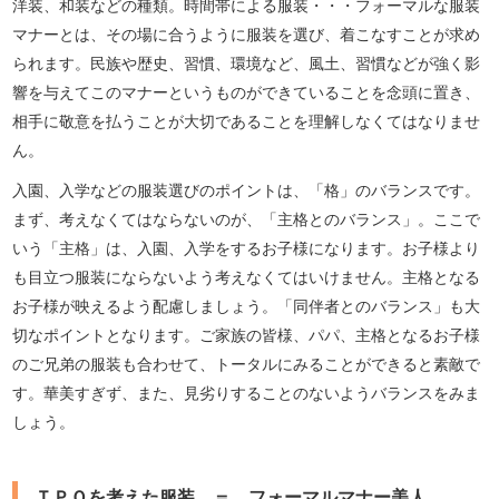
洋装、和装などの種類。時間帯による服装・・・フォーマルな服装
マナーとは、その場に合うように服装を選び、着こなすことが求め
られます。民族や歴史、習慣、環境など、風土、習慣などが強く影
響を与えてこのマナーというものができていることを念頭に置き、
相手に敬意を払うことが大切であることを理解しなくてはなりませ
ん。
入園、入学などの服装選びのポイントは、「格」のバランスです。
まず、考えなくてはならないのが、「主格とのバランス」。ここで
いう「主格」は、入園、入学をするお子様になります。お子様より
も目立つ服装にならないよう考えなくてはいけません。主格となる
お子様が映えるよう配慮しましょう。「同伴者とのバランス」も大
切なポイントとなります。ご家族の皆様、パパ、主格となるお子様
のご兄弟の服装も合わせて、トータルにみることができると素敵で
す。華美すぎず、また、見劣りすることのないようバランスをみま
しょう。
ＴＰＯを考えた服装 ＝ フォーマルマナー美人