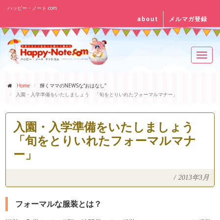
ハッピー・ノート.com
about
メルマガ登録
Toggl
navig
Home
輝くママのNEWSな“おはなし”
入園・入学準備をいたしましょう 「旬をとりいれたフォーマルマナー」
入園・入学準備をいたしましょう
「旬をとりいれたフォーマルマナ
ー」
/
2013年3月
フォーマルな服装とは？