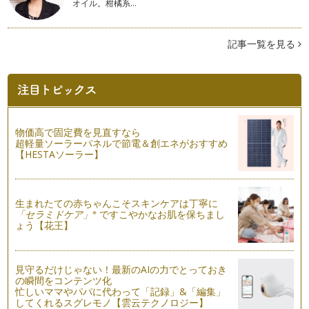
オイル。柑橘系…
どう教えてますか？トイレマナー その２
トイレに対してマイナスイメージを作らないことが、トイレに
興味を持ち、マナーを考えることがで…
記事一覧を見る
親子で確認しておきたい。トイレのマナー
お子様がトイレを上手に使いはじめる頃、ぜひ一度親子でトイ
レマナーを確認してみてください。幼…
ベビーカーマナー
物価高で固定費を見直すなら
お出かけの際、ベビーカーはとても便利ですね。昼寝を多くす
超軽量ソーラーパネルで節電＆創エネがおすすめ
る時期には、長時間の移動においてず…
【HESTAソーラー】
エスカレーターどっちに乗る？
生活におけるマナーは、場所、習慣が違うと大きく異なるもの
ですね。 大阪でのエスカレ…
生まれたての赤ちゃんこそスキンケアは丁寧に
※
「セラミドケア」
ですこやかなお肌を保ちまし
ょう【花王】
喜ばれる手土産
先日引っ越しをした友人が遊びに来てくれました。友人がお土
産として用意してくれたの…
見守るだけじゃない！最新のAIの力でとっておき
の瞬間をコンテンツ化
機内「なるほどマナー 手荷物編」
忙しいママやパパに代わって「記録」&「編集」
先日のニュースで記憶に新しい、アシアナ航空の着陸時の航空
してくれるスグレモノ【雲云テクノロジー】
機事故。事故関係者皆さまのことを思…