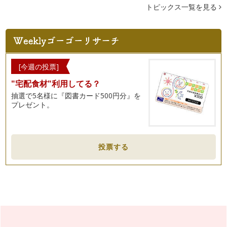
という声があります。特に、若いママ…
トピックス一覧を見る
ワンランクアップ 贈り物マナー
入園、入学シーズン。贈り物をしたり、お返しをする機会も増
える時期ですね。贈り物をスマートに…
入園・入学準備をいたしましょう 「旬をとりいれたフォーマ
[今週の投票]
ルマナー」
"宅配食材"利用してる？
洋装、和装などの種類。時間帯による服装・・・フォーマルな
服装マナーとは、その場に合うように…
抽選で5名様に『図書カード500円分』を
プレゼント。
「素敵！」と感じさせる電話応対
ご自身が学生のころ、連絡網があったのを覚えていらっしゃい
ますか？ お子様が入園、入…
投票する
美味しいお茶を出せるママになる方法
飛行機の中で飲む飲み物が、おいしいと感じた経験はありませ
んか？ …
身だしなみは、やっぱり大切
今回は、気持ちを新たに、マナーという視点から「こんなこと
ができたら、少し素敵」をお伝えした…