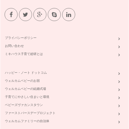
食事の所作美人
食事中、隣の人の動きがどこか美しいと感じたら。それは、簡
単な動作が綺麗に整っているから美し…
お箸のマナー
食事は毎日のこと。食事のマナーを大切にすることで、お子様
にもマナーが身につきやすくなります…
プライバシーポリシー
お問い合わせ
誰にでも簡単にまねができる、素晴らしいマナー
日本のママは、マナーが大変素晴らしい方が多いと感じます。
ミキハウス子育て総研とは
お子様が機内をより快適に…
ハッピー・ノート ドットコム
ウェルカムベビーのお宿
ウェルカムベビーの結婚式場
子育てにやさしい住まいと環境
ベビーズヴァカンスタウン
ファーストバースデープロジェクト
ウェルカムファミリーの自治体