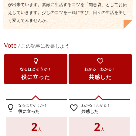
が出来ています。素敵に生活するコツを「知恵袋」としてお伝
えしていきます。少しのコツを一緒に学び、日々の生活を美し
く変えてみませんか。
Vote
/
この記事に投票しよう
lightbulb_outline
favorite_border
なるほどそうか！
わかる！わかる！
役に立った
共感した
なるほどそうか！
わかる！わかる！
lightbulb_outline
favorite_border
役に立った
共感した
2
2
人
人