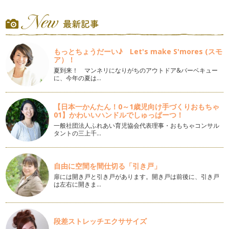
冬の足音がきこえるこの頃、年末年始と何かと忙しい季節が近
づいてきましたね。クリスマス、お正…
七五三 ママの服装
七五三を迎える季節。お子様の七五三はお済みですか？ これ
もっとちょうだーい♪ Let's make S'mores (スモ
から、経験されるママも、経験済みの…
ア）！
夏到来！ マンネリになりがちのアウトドア&バーベキュー
ハロウィンのおもてなし
に、今年の夏は…
テーマパークでハロウィンのイベントをしたり、ハロウィン用
のコスチュームを作成したり、変身し…
【日本一かんたん！0～1歳児向け手づくりおもちゃ
01】かわいいハンドルでしゅっぱーつ！
飛行機マナー お子様と一緒 トイレマナー編
夏休み・・・帰省、旅行などで飛行機を利用する予定はありま
一般社団法人ふれあい育児協会代表理事・おもちゃコンサル
タントの三上千…
すか？交通手段として飛行機が便利な…
ママが旅行を楽しむためのパッキング
夏の旅行シーズン前に、旅先でストレスなく楽しむためのパ
自由に空間を間仕切る「引き戸」
ッキングを紹介したいと思…
扉には開き戸と引き戸があります。開き戸は前後に、引き戸
は左右に開きま…
聞き上手はマナー美人
暖かい季節になり、公園デビューを始めるにはいい季節です
ね。幼稚園、保育園のママは、新学期が…
段差ストレッチエクササイズ