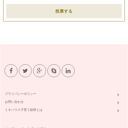
ますか？ お子様が入園、入…
投票する
美味しいお茶を出せるママになる方法
飛行機の中で飲む飲み物が、おいしいと感じた経験はありませ
んか？ …
身だしなみは、やっぱり大切
今回は、気持ちを新たに、マナーという視点から「こんなこと
ができたら、少し素敵」をお伝えした…
食事の所作美人
食事中、隣の人の動きがどこか美しいと感じたら。それは、簡
単な動作が綺麗に整っているから美し…
お箸のマナー
食事は毎日のこと。食事のマナーを大切にすることで、お子様
にもマナーが身につきやすくなります…
プライバシーポリシー
お問い合わせ
誰にでも簡単にまねができる、素晴らしいマナー
日本のママは、マナーが大変素晴らしい方が多いと感じます。
ミキハウス子育て総研とは
お子様が機内をより快適に…