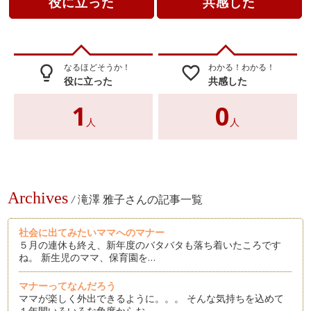
役に立った
共感した
なるほどそうか！
わかる！わかる！
lightbulb_outline
favorite_border
役に立った
共感した
1
0
人
人
Archives
/
滝澤 雅子さんの記事一覧
社会に出てみたいママへのマナー
５月の連休も終え、新年度のバタバタも落ち着いたころです
ね。 新生児のママ、保育園を…
マナーってなんだろう
ママが楽しく外出できるように。。。 そんな気持ちを込めて
１年間いろいろな角度からお…