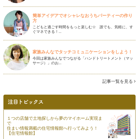
今年も間もなく終わりますね。1年間、マナーという切り口か
らお話しできて、とても嬉しい時間で…
簡単アイデアでオシャレなおうちパーティーの作り
方
エレガントなケーキの食べ方
これからの季節、クリスマス、年末・年始でみんなが集まる機
こどもと過ごす時間をもっと楽しむ☆ 誰でも、気軽に、す
ぐマネできる！…
会も多いですね。クリスマスや年末年…
愛される「鍋マナー」
木枯らしも吹きはじめ、寒いと感じることも多くなりました
家族みんなでタッチコミュニケーションをしよう！
ね。冬は、クリスマス、大晦日、お正月…
今回は家族みんなでつながる「ハンドトリートメント（マッ
サージ）」のお…
どう教えてますか？トイレマナー その２
トイレに対してマイナスイメージを作らないことが、トイレに
興味を持ち、マナーを考えることがで…
記事一覧を見る
親子で確認しておきたい。トイレのマナー
お子様がトイレを上手に使いはじめる頃、ぜひ一度親子でトイ
レマナーを確認してみてください。幼…
ベビーカーマナー
１つの店舗で土地探しから夢のマイホーム実現ま
お出かけの際、ベビーカーはとても便利ですね。昼寝を多くす
で
る時期には、長時間の移動においてず…
住まい情報満載の住宅情報館へ行ってみよう！
【住宅情報館】