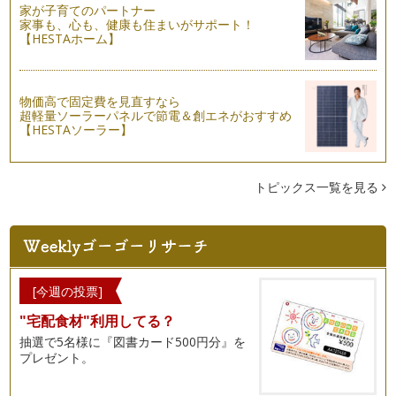
家が子育てのパートナー
美ママ的 アクセサリーマナー
家事も、心も、健康も住まいがサポート！
季節も暖かくなり、アクセサリーが映える服装が多くなります
【HESTAホーム】
ね。Tシャツなどの定番服もアクセサ…
美礼
入園、入学式など改まったイベントが多い春。皆さまは、お子
物価高で固定費を見直すなら
超軽量ソーラーパネルで節電＆創エネがおすすめ
様のご入園、ご入学など経験されまし…
【HESTAソーラー】
視線が気になる・・・電車でのマナー
乗り物にお子様と乗る時に、周囲の方の視線が気になる・・・
という声があります。特に、若いママ…
トピックス一覧を見る
ワンランクアップ 贈り物マナー
入園、入学シーズン。贈り物をしたり、お返しをする機会も増
える時期ですね。贈り物をスマートに…
入園・入学準備をいたしましょう 「旬をとりいれたフォーマ
[今週の投票]
ルマナー」
"宅配食材"利用してる？
洋装、和装などの種類。時間帯による服装・・・フォーマルな
服装マナーとは、その場に合うように…
抽選で5名様に『図書カード500円分』を
プレゼント。
「素敵！」と感じさせる電話応対
ご自身が学生のころ、連絡網があったのを覚えていらっしゃい