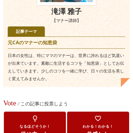
滝澤 雅子
【マナー講師】
記事テーマ
元CAのマナーの知恵袋
日本の女性は、特にママのマナーは、世界に誇れるほど気遣い
が出来ています。素敵に生活するコツを「知恵袋」としてお伝
えしていきます。少しのコツを一緒に学び、日々の生活を美し
く変えてみませんか。
Vote
/
この記事に投票しよう
lightbulb_outline
favorite_border
なるほどそうか！
わかる！わかる！