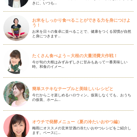
きに、いつも…
すか？交通手段として飛行機が便利な…
ママが旅行を楽しむためのパッキング
お米をしっかり食べることができる力を身につけよ
夏の旅行シーズン前に、旅先でストレスなく楽しむためのパ
う！
ッキングを紹介したいと思…
お米を日々の食卓に並べることで、健康をつくる習慣が自然
と身につきます…
聞き上手はマナー美人
暖かい季節になり、公園デビューを始めるにはいい季節です
ね。幼稚園、保育園のママは、新学期が…
たくさん食べよう～大根の大量消費大作戦！
今が旬の大根はみずみずしさに甘みもあって一番美味しい
招かれた時のマナー 素敵なママになるコツ
時。和食のイメー…
ママになると、お友だちのお宅へお邪魔したりと、お子様を通
じてお招きいただく機会が増えません…
春のアクセサリー イヤーカフ
簡単ステキなテーブルと美味しいレシピと
イヤーカフというアクセサリーをご存じですか？ ピアスでも
今だからこそ楽しめるハロウィン。仮装しなくても、おうち
なく、イヤリングでもない耳…
の仮装、ホーム…
言葉をストックしてみませんか
先日小学校低学年を担当する先生のお話を伺うことができまし
オウチで発酵メニュー（夏の冷たいおやつ編）
た。その先生のクラスは、宿題に必ず…
梅雨にオススメの玄米甘酒の冷たいおやつレシピをご紹介し
ます。ベースに…
憧れママの共通点