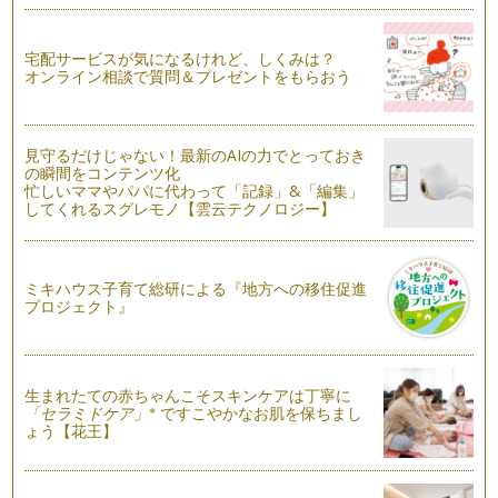
エスカレーターどっちに乗る？
生活におけるマナーは、場所、習慣が違うと大きく異なるもの
ですね。 大阪でのエスカレ…
宅配サービスが気になるけれど、しくみは？
オンライン相談で質問＆プレゼントをもらおう
喜ばれる手土産
先日引っ越しをした友人が遊びに来てくれました。友人がお土
産として用意してくれたの…
見守るだけじゃない！最新のAIの力でとっておき
の瞬間をコンテンツ化
機内「なるほどマナー 手荷物編」
忙しいママやパパに代わって「記録」&「編集」
先日のニュースで記憶に新しい、アシアナ航空の着陸時の航空
してくれるスグレモノ【雲云テクノロジー】
機事故。事故関係者皆さまのことを思…
機内 「なるほどマナー 化粧室編」
もうすぐ夏休みですね。お子様と一緒に飛行機にのっておでか
ミキハウス子育て総研による『地方への移住促進
けをするご予定の方もいらっしゃるの…
プロジェクト』
子どもと一緒に学ぶ・・・美しい挨拶
夏休みを前にして、私の住んでいるエリアでは各幼稚園の説明
会、見学会のポスターを多く目にする…
生まれたての赤ちゃんこそスキンケアは丁寧に
※
「セラミドケア」
ですこやかなお肌を保ちまし
ょう【花王】
梅雨を素敵に過ごす！雨の日の上質マナー
関東地方も梅雨入りしましたね。観測史上３番目に早い梅雨入
りだそうです・・・。 春と…