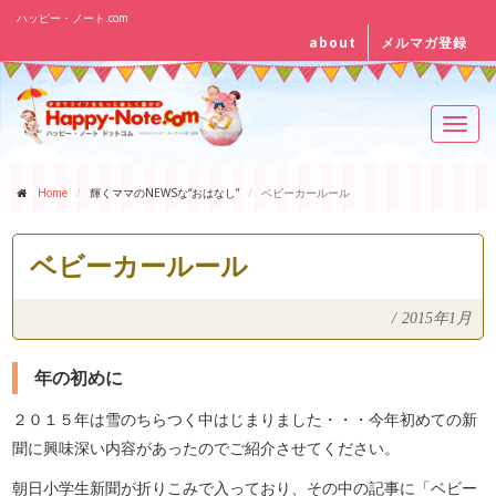
ハッピー・ノート.com
about
メルマガ登録
Toggl
navig
Home
輝くママのNEWSな“おはなし”
ベビーカールール
ベビーカールール
/
2015年1月
年の初めに
２０１５年は雪のちらつく中はじまりました・・・今年初めての新
聞に興味深い内容があったのでご紹介させてください。
朝日小学生新聞が折りこみで入っており、その中の記事に「ベビー