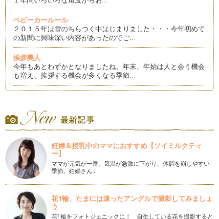
ベビーカールール
２０１５年は雪のちらつく中はじまりました・・・今年初めて
の新聞に興味深い内容があったのでご…
挨拶美人
今年もあとわずかとなりましたね。年末、年始は人と会う機会
も増え、挨拶する機会が多くなる季節…
おもてなしを楽しもう
冬の足音がきこえるこの頃、年末年始と何かと忙しい季節が近
づいてきましたね。クリスマス、お正…
七五三 ママの服装
七五三を迎える季節。お子様の七五三はお済みですか？ これ
妊婦＆授乳中のママにおすすめ【ソイミルクティ
から、経験されるママも、経験済みの…
ー】
ママが元気が一番。気温が急激に下がり、体調を崩しやすい
ハロウィンのおもてなし
季節。妊婦さん…
テーマパークでハロウィンのイベントをしたり、ハロウィン用
のコスチュームを作成したり、変身し…
花1輪、たまには違ったアングルで撮影してみましょ
う
飛行機マナー お子様と一緒 トイレマナー編
夏休み・・・帰省、旅行などで飛行機を利用する予定はありま
花1輪をフォトジェニックに！ 自生している花を撮影すると