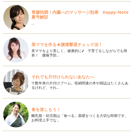
春のアクセサリー イヤーカフ
胃腸快調！内臓へのマッサージ効果 Happy-Note
イヤーカフというアクセサリーをご存じですか？ ピアスでも
夏号解説
なく、イヤリングでもない耳…
…
言葉をストックしてみませんか
先日小学校低学年を担当する先生のお話を伺うことができまし
美ママを作る★腰痛撃退チェック法！
た。その先生のクラスは、宿題に必ず…
美ママをより美しく、健康的に♪ 子育てをしながらでも簡
単！ 腰痛予防…
憧れママの共通点
今年も間もなく終わりますね。1年間、マナーという切り口か
らお話しできて、とても嬉しい時間で…
それでも片付けられないあなたへ
エレガントなケーキの食べ方
十数年来の片付けブーム。収納関連の本や雑誌はたくさんあ
これからの季節、クリスマス、年末・年始でみんなが集まる機
るけれど、それ…
会も多いですね。クリスマスや年末年…
愛される「鍋マナー」
木枯らしも吹きはじめ、寒いと感じることも多くなりました
食を楽しもう！
ね。冬は、クリスマス、大晦日、お正月…
離乳期・幼児期は「食べる」基礎をつくる大切な時期です。
お料理上手でな…
どう教えてますか？トイレマナー その２
トイレに対してマイナスイメージを作らないことが、トイレに