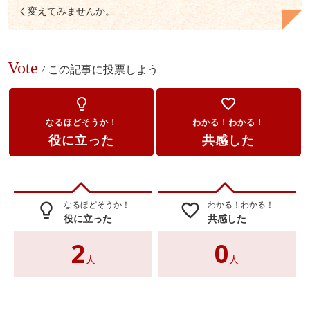
く変えてみませんか。
Vote
/
この記事に投票しよう
lightbulb_outline
favorite_border
なるほどそうか！
わかる！わかる！
役に立った
共感した
なるほどそうか！
わかる！わかる！
lightbulb_outline
favorite_border
役に立った
共感した
2
0
人
人