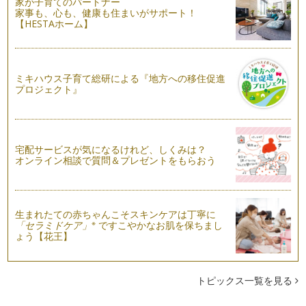
家が子育てのパートナー
もうすぐ夏休みですね。お子様と一緒に飛行機にのっておでか
家事も、心も、健康も住まいがサポート！
けをするご予定の方もいらっしゃるの…
【HESTAホーム】
子どもと一緒に学ぶ・・・美しい挨拶
夏休みを前にして、私の住んでいるエリアでは各幼稚園の説明
会、見学会のポスターを多く目にする…
ミキハウス子育て総研による『地方への移住促進
プロジェクト』
梅雨を素敵に過ごす！雨の日の上質マナー
関東地方も梅雨入りしましたね。観測史上３番目に早い梅雨入
りだそうです・・・。 春と…
宅配サービスが気になるけれど、しくみは？
美ママ的 アクセサリーマナー
オンライン相談で質問＆プレゼントをもらおう
季節も暖かくなり、アクセサリーが映える服装が多くなります
ね。Tシャツなどの定番服もアクセサ…
美礼
入園、入学式など改まったイベントが多い春。皆さまは、お子
生まれたての赤ちゃんこそスキンケアは丁寧に
※
「セラミドケア」
ですこやかなお肌を保ちまし
様のご入園、ご入学など経験されまし…
ょう【花王】
視線が気になる・・・電車でのマナー
乗り物にお子様と乗る時に、周囲の方の視線が気になる・・・
という声があります。特に、若いママ…
トピックス一覧を見る