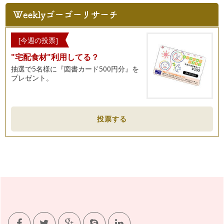
ワンランクアップ 贈り物マナー
入園、入学シーズン。贈り物をしたり、お返しをする機会も増
える時期ですね。贈り物をスマートに…
入園・入学準備をいたしましょう 「旬をとりいれたフォーマ
[今週の投票]
ルマナー」
"宅配食材"利用してる？
洋装、和装などの種類。時間帯による服装・・・フォーマルな
服装マナーとは、その場に合うように…
抽選で5名様に『図書カード500円分』を
プレゼント。
「素敵！」と感じさせる電話応対
ご自身が学生のころ、連絡網があったのを覚えていらっしゃい
ますか？ お子様が入園、入…
投票する
美味しいお茶を出せるママになる方法
飛行機の中で飲む飲み物が、おいしいと感じた経験はありませ
んか？ …
身だしなみは、やっぱり大切
今回は、気持ちを新たに、マナーという視点から「こんなこと
ができたら、少し素敵」をお伝えした…
食事の所作美人
食事中、隣の人の動きがどこか美しいと感じたら。それは、簡
単な動作が綺麗に整っているから美し…