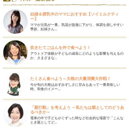
七五三 ママの服装
七五三を迎える季節。お子様の七五三はお済みですか？ これ
妊婦＆授乳中のママにおすすめ【ソイミルクティ
から、経験されるママも、経験済みの…
ー】
ママが元気が一番。気温が急激に下がり、体調を崩しやすい
ハロウィンのおもてなし
季節。妊婦さん…
テーマパークでハロウィンのイベントをしたり、ハロウィン用
のコスチュームを作成したり、変身し…
炊きたてごはんを外で食べよう！
飛行機マナー お子様と一緒 トイレマナー編
アウトドア体験が子どもの成長にどのような影響を与えるの
夏休み・・・帰省、旅行などで飛行機を利用する予定はありま
か、さまざまな…
すか？交通手段として飛行機が便利な…
ママが旅行を楽しむためのパッキング
夏の旅行シーズン前に、旅先でストレスなく楽しむためのパ
たくさん食べよう～大根の大量消費大作戦！
ッキングを紹介したいと思…
今が旬の大根はみずみずしさに甘みもあって一番美味しい
時。和食のイメー…
聞き上手はマナー美人
暖かい季節になり、公園デビューを始めるにはいい季節です
ね。幼稚園、保育園のママは、新学期が…
「親行動」を考えよう ～私たちは親としてのどうあ
るべきか～
招かれた時のマナー 素敵なママになるコツ
電車の中で子どもがぐずった時など社会的な場面で「こんな
ママになると、お友だちのお宅へお邪魔したりと、お子様を通
とき親としてど…
じてお招きいただく機会が増えません…