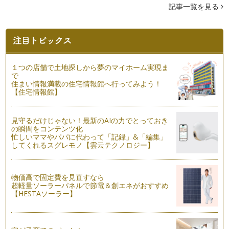
興味を持ち、マナーを考えることがで…
記事一覧を見る
親子で確認しておきたい。トイレのマナー
お子様がトイレを上手に使いはじめる頃、ぜひ一度親子でトイ
レマナーを確認してみてください。幼…
ベビーカーマナー
１つの店舗で土地探しから夢のマイホーム実現ま
お出かけの際、ベビーカーはとても便利ですね。昼寝を多くす
で
る時期には、長時間の移動においてず…
住まい情報満載の住宅情報館へ行ってみよう！
【住宅情報館】
エスカレーターどっちに乗る？
生活におけるマナーは、場所、習慣が違うと大きく異なるもの
見守るだけじゃない！最新のAIの力でとっておき
ですね。 大阪でのエスカレ…
の瞬間をコンテンツ化
忙しいママやパパに代わって「記録」&「編集」
喜ばれる手土産
してくれるスグレモノ【雲云テクノロジー】
先日引っ越しをした友人が遊びに来てくれました。友人がお土
産として用意してくれたの…
物価高で固定費を見直すなら
機内「なるほどマナー 手荷物編」
超軽量ソーラーパネルで節電＆創エネがおすすめ
先日のニュースで記憶に新しい、アシアナ航空の着陸時の航空
【HESTAソーラー】
機事故。事故関係者皆さまのことを思…
機内 「なるほどマナー 化粧室編」