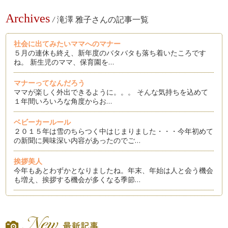
Archives
/
滝澤 雅子さんの記事一覧
社会に出てみたいママへのマナー
５月の連休も終え、新年度のバタバタも落ち着いたころです
ね。 新生児のママ、保育園を…
マナーってなんだろう
ママが楽しく外出できるように。。。 そんな気持ちを込めて
１年間いろいろな角度からお…
ベビーカールール
２０１５年は雪のちらつく中はじまりました・・・今年初めて
の新聞に興味深い内容があったのでご…
挨拶美人
今年もあとわずかとなりましたね。年末、年始は人と会う機会
も増え、挨拶する機会が多くなる季節…
おもてなしを楽しもう
冬の足音がきこえるこの頃、年末年始と何かと忙しい季節が近
づいてきましたね。クリスマス、お正…