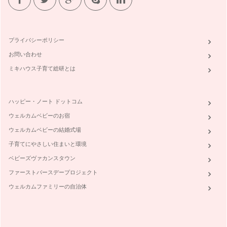
お箸のマナー
食事は毎日のこと。食事のマナーを大切にすることで、お子様
にもマナーが身につきやすくなります…
プライバシーポリシー
お問い合わせ
誰にでも簡単にまねができる、素晴らしいマナー
日本のママは、マナーが大変素晴らしい方が多いと感じます。
ミキハウス子育て総研とは
お子様が機内をより快適に…
ハッピー・ノート ドットコム
ウェルカムベビーのお宿
ウェルカムベビーの結婚式場
子育てにやさしい住まいと環境
ベビーズヴァカンスタウン
ファーストバースデープロジェクト
ウェルカムファミリーの自治体