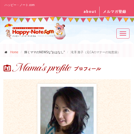
ハッピー・ノート.com
about
メルマガ登録
Toggl
navig
Home
輝くママのNEWSな“おはなし”
滝澤 雅子（元CAのマナーの知恵袋）