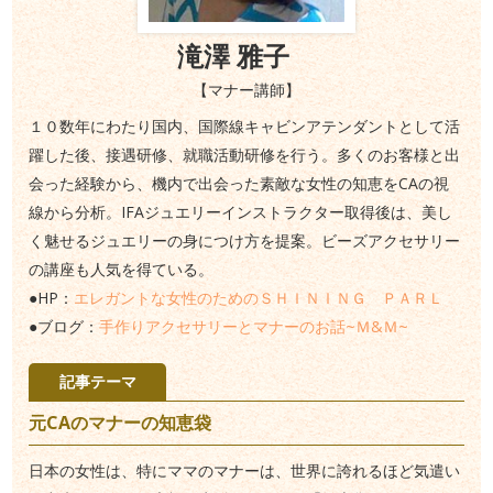
滝澤 雅子
【マナー講師】
１０数年にわたり国内、国際線キャビンアテンダントとして活
躍した後、接遇研修、就職活動研修を行う。多くのお客様と出
会った経験から、機内で出会った素敵な女性の知恵をCAの視
線から分析。IFAジュエリーインストラクター取得後は、美し
く魅せるジュエリーの身につけ方を提案。ビーズアクセサリー
の講座も人気を得ている。
●HP：
エレガントな女性のためのＳＨＩＮＩＮＧ ＰＡＲＬ
●ブログ：
手作りアクセサリーとマナーのお話~Ｍ&Ｍ~
記事テーマ
元CAのマナーの知恵袋
日本の女性は、特にママのマナーは、世界に誇れるほど気遣い