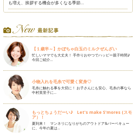
も増え、挨拶する機会が多くなる季節…
おもてなしを楽しもう
冬の足音がきこえるこの頃、年末年始と何かと忙しい季節が近
づいてきましたね。クリスマス、お正…
七五三 ママの服装
七五三を迎える季節。お子様の七五三はお済みですか？ これ
【１歳半～】かぼちゃ白玉のミルクぜんざい
から、経験されるママも、経験済みの…
忙しいママでも大丈夫！ 手作りおやつでハッピー親子時間♪
今回ご紹介…
ハロウィンのおもてなし
テーマパークでハロウィンのイベントをしたり、ハロウィン用
のコスチュームを作成したり、変身し…
小物入れを毛糸で可愛く変身♡
飛行機マナー お子様と一緒 トイレマナー編
毛糸に触れる事を大切に！ お子さんにも安心、毛糸の事なら
夏休み・・・帰省、旅行などで飛行機を利用する予定はありま
中村英里子に…
すか？交通手段として飛行機が便利な…
ママが旅行を楽しむためのパッキング
もっとちょうだーい♪ Let's make S'mores (スモ
夏の旅行シーズン前に、旅先でストレスなく楽しむためのパ
ア）！
ッキングを紹介したいと思…
夏到来！ マンネリになりがちのアウトドア&バーベキュー
に、今年の夏は…
聞き上手はマナー美人