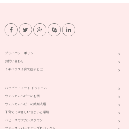
今回は、気持ちを新たに、マナーという視点から「こんなこと
ができたら、少し素敵」をお伝えした…
食事の所作美人
食事中、隣の人の動きがどこか美しいと感じたら。それは、簡
単な動作が綺麗に整っているから美し…
お箸のマナー
食事は毎日のこと。食事のマナーを大切にすることで、お子様
にもマナーが身につきやすくなります…
プライバシーポリシー
お問い合わせ
誰にでも簡単にまねができる、素晴らしいマナー
日本のママは、マナーが大変素晴らしい方が多いと感じます。
ミキハウス子育て総研とは
お子様が機内をより快適に…
ハッピー・ノート ドットコム
ウェルカムベビーのお宿
ウェルカムベビーの結婚式場
子育てにやさしい住まいと環境
ベビーズヴァカンスタウン
ファーストバースデープロジェクト