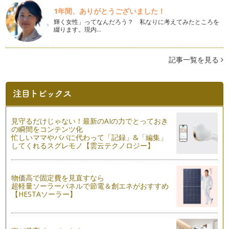
愛される「鍋マナー」
木枯らしも吹きはじめ、寒いと感じることも多くなりました
1年間、ありがとうございました！
ね。冬は、クリスマス、大晦日、お正月…
輝く女性」ってなんだろう？ 私なりに考えてみたところを
綴ります。現内…
どう教えてますか？トイレマナー その２
トイレに対してマイナスイメージを作らないことが、トイレに
興味を持ち、マナーを考えることがで…
記事一覧を見る
親子で確認しておきたい。トイレのマナー
お子様がトイレを上手に使いはじめる頃、ぜひ一度親子でトイ
レマナーを確認してみてください。幼…
ベビーカーマナー
見守るだけじゃない！最新のAIの力でとっておき
お出かけの際、ベビーカーはとても便利ですね。昼寝を多くす
の瞬間をコンテンツ化
る時期には、長時間の移動においてず…
忙しいママやパパに代わって「記録」&「編集」
してくれるスグレモノ【雲云テクノロジー】
エスカレーターどっちに乗る？
生活におけるマナーは、場所、習慣が違うと大きく異なるもの
ですね。 大阪でのエスカレ…
物価高で固定費を見直すなら
超軽量ソーラーパネルで節電＆創エネがおすすめ
【HESTAソーラー】
喜ばれる手土産
先日引っ越しをした友人が遊びに来てくれました。友人がお土
産として用意してくれたの…