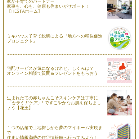
家が子育てのパートナー
機内「なるほどマナー 手荷物編」
家事も、心も、健康も住まいがサポート！
先日のニュースで記憶に新しい、アシアナ航空の着陸時の航空
【HESTAホーム】
機事故。事故関係者皆さまのことを思…
機内 「なるほどマナー 化粧室編」
もうすぐ夏休みですね。お子様と一緒に飛行機にのっておでか
ミキハウス子育て総研による『地方への移住促進
けをするご予定の方もいらっしゃるの…
プロジェクト』
子どもと一緒に学ぶ・・・美しい挨拶
夏休みを前にして、私の住んでいるエリアでは各幼稚園の説明
会、見学会のポスターを多く目にする…
宅配サービスが気になるけれど、しくみは？
オンライン相談で質問＆プレゼントをもらおう
梅雨を素敵に過ごす！雨の日の上質マナー
関東地方も梅雨入りしましたね。観測史上３番目に早い梅雨入
りだそうです・・・。 春と…
生まれたての赤ちゃんこそスキンケアは丁寧に
美ママ的 アクセサリーマナー
※
「セラミドケア」
ですこやかなお肌を保ちまし
季節も暖かくなり、アクセサリーが映える服装が多くなります
ょう【花王】
ね。Tシャツなどの定番服もアクセサ…
美礼
１つの店舗で土地探しから夢のマイホーム実現ま
入園、入学式など改まったイベントが多い春。皆さまは、お子
で
様のご入園、ご入学など経験されまし…
住まい情報満載の住宅情報館へ行ってみよう！