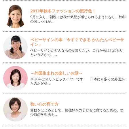
暖かい季節になり、公園デビューを始めるにはいい季節です
ね。幼稚園、保育園のママは、新学期が…
2013年秋冬ファッションの流行色！
9月に入り、朝晩には秋の気配が感じられるようになり、秋冬
招かれた時のマナー 素敵なママになるコツ
のおしゃれが…
ママになると、お友だちのお宅へお邪魔したりと、お子様を通
じてお招きいただく機会が増えません…
ベビーサインの本「今すぐできる かんたんベビーサ
春のアクセサリー イヤーカフ
イン」
イヤーカフというアクセサリーをご存じですか？ ピアスでも
ベビーサインがどんなものか知りたい、これからはじめたい
なく、イヤリングでもない耳…
という方から、…
言葉をストックしてみませんか
先日小学校低学年を担当する先生のお話を伺うことができまし
た。その先生のクラスは、宿題に必ず…
～外国生まれの楽しいお話～
2020年はオリンピックイヤーです！ 日本にも多くの外国か
らのお客様…
憧れママの共通点
今年も間もなく終わりますね。1年間、マナーという切り口か
らお話しできて、とても嬉しい時間で…
強い心の育て方
エレガントなケーキの食べ方
算数をはじめとして、勉強好きの子どもに育てるための、幼
これからの季節、クリスマス、年末・年始でみんなが集まる機
少時の学習法を…
会も多いですね。クリスマスや年末年…