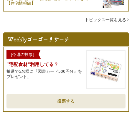
【住宅情報館】
視線が気になる・・・電車でのマナー
乗り物にお子様と乗る時に、周囲の方の視線が気になる・・・
という声があります。特に、若いママ…
トピックス一覧を見る
ワンランクアップ 贈り物マナー
入園、入学シーズン。贈り物をしたり、お返しをする機会も増
える時期ですね。贈り物をスマートに…
入園・入学準備をいたしましょう 「旬をとりいれたフォーマ
[今週の投票]
ルマナー」
"宅配食材"利用してる？
洋装、和装などの種類。時間帯による服装・・・フォーマルな
服装マナーとは、その場に合うように…
抽選で5名様に『図書カード500円分』を
プレゼント。
「素敵！」と感じさせる電話応対
ご自身が学生のころ、連絡網があったのを覚えていらっしゃい
ますか？ お子様が入園、入…
投票する
美味しいお茶を出せるママになる方法
飛行機の中で飲む飲み物が、おいしいと感じた経験はありませ
んか？ …
身だしなみは、やっぱり大切