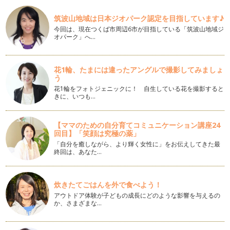
今年のクリスマスのテーマカラーは
いよいよ12月！街のディスプレイは、年々忙しくなっていて
筑波山地域は日本ジオパーク認定を目指しています♪
ハロウィーンの翌日にはクリスマスツ…
今回は、現在つくば市周辺6市が目指している「筑波山地域ジ
オパーク」へ…
お月様は何色？
気温が低いこの時期になってくると空気がキーンと澄んで、月
や星が見えやすく夜空がキレイに見え…
花1輪、たまには違ったアングルで撮影してみましょ
う
カラーであったかエコLIFE
花1輪をフォトジェニックに！ 自生している花を撮影すると
あっという間に１１月！秋から冬への移り変わりって本当に早
きに、いつも…
いものです。私が暮らしている仙台は…
【ママのための自分育てコミュニケーション講座24
SILVERからのメッセージ
回目】「笑顔は究極の薬」
前回の記事で「GOLD」について書きましたので今回は
「自分を癒しながら、より輝く女性に」をお伝えしてきた最
「SILVER」について書きたいと思い…
終回は、あなた…
GOLDからのメッセージ
子どもが赤ちゃんの頃は、アクセサリーから遠のいてしまいま
炊きたてごはんを外で食べよう！
すが少しずつ大きくなってくると、ア…
アウトドア体験が子どもの成長にどのような影響を与えるの
か、さまざまな…
ママの魅力をアップしてくれる色
まだ暑さも残りますが 9月半ばにもなると『オシャレの秋』を
意識したくなりますね♪今日は、マ…