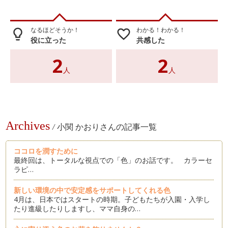
なるほどそうか！
わかる！わかる！
lightbulb_outline
favorite_border
役に立った
共感した
2
2
人
人
Archives
/
小関 かおりさんの記事一覧
ココロを潤すために
最終回は、トータルな視点での「色」のお話です。 カラーセ
ラピ…
新しい環境の中で安定感をサポートしてくれる色
4月は、日本ではスタートの時期。子どもたちが入園・入学し
たり進級したりしますし、ママ自身の…