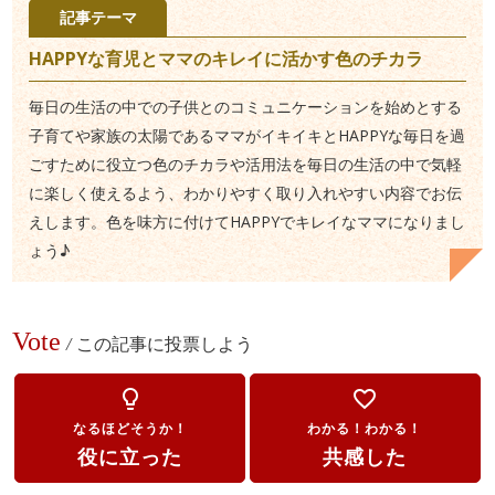
記事テーマ
HAPPYな育児とママのキレイに活かす色のチカラ
毎日の生活の中での子供とのコミュニケーションを始めとする
子育てや家族の太陽であるママがイキイキとHAPPYな毎日を過
ごすために役立つ色のチカラや活用法を毎日の生活の中で気軽
に楽しく使えるよう、わかりやすく取り入れやすい内容でお伝
えします。色を味方に付けてHAPPYでキレイなママになりまし
ょう♪
Vote
/
この記事に投票しよう
lightbulb_outline
favorite_border
なるほどそうか！
わかる！わかる！
役に立った
共感した