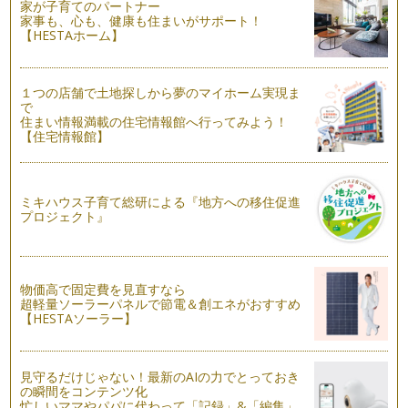
家が子育てのパートナー
家事も、心も、健康も住まいがサポート！
自分でお洋服選びさせてみませんか？
【HESTAホーム】
４月の入園・入学、進級から楽しい連休も終わって新しい環
境に…
１つの店舗で土地探しから夢のマイホーム実現ま
目からも美味しく♪色の効果
で
GWは家族でお出掛けに行く機会も多いと思います。そんな行
住まい情報満載の住宅情報館へ行ってみよう！
楽シーズンは、『お弁当』 の登場回…
【住宅情報館】
「はじめまして」のお助けカラー
春は子育てママにとって、何かと忙しい季節。転勤やお引越し
での新しい環境。子どもの入園・入学…
ミキハウス子育て総研による『地方への移住促進
プロジェクト』
色が持っている魔法のチカラ
私たちは、日常の中で 目を開けている時は、絶えずたくさん
の色に囲まれています。 …
物価高で固定費を見直すなら
超軽量ソーラーパネルで節電＆創エネがおすすめ
【HESTAソーラー】
見守るだけじゃない！最新のAIの力でとっておき
の瞬間をコンテンツ化
忙しいママやパパに代わって「記録」&「編集」