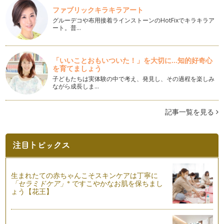
ファブリックキラキラアート
緑のチカラ
グルーデコや布用接着ラインストーンのHotFixでキラキラア
ママは朝から夜までフル稼働な毎日。たまには、ボーッとリラ
ート。普…
ックス＆リフレッシュしたい！！って…
色は心のデトックス
「いいことおもいついた！」を大切に...知的好奇心
8月半ば、お盆も過ぎると『夏休みも終わりだね～』と忙しく
を育てましょう
なってくるご家庭も多いのではないで…
子どもたちは実体験の中で考え、発見し、その過程を楽しみ
ながら成長しま…
カラーでエコLIFE♪
毎日暑いですね。 夏は、ついついエアコンの涼しさに…
記事一覧を見る
痩せて見える色って・・・？
７月にもなると、暑さも本格化してきて いよいよ夏っ！とい
う気分になりますね。夏は、露出度も…
いつまでもキレイなママ☆の味方の色
ママとして妻として女性として、やっぱり、いつまでもキレイ
生まれたての赤ちゃんこそスキンケアは丁寧に
でいたいしキレイでいられたら嬉しい…
※
「セラミドケア」
ですこやかなお肌を保ちまし
ょう【花王】
頭が良くなる色って？
学校関係の講座に伺うと必ず聞かれるご質問で『勉強部屋は何
色がいいんですか？』『頭がよくなる…