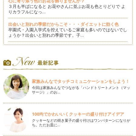
心に寄り添う色のお花を飾りませんか？
３月も半ばになると お花やさんに並ぶお花も色とりどりで よ
りカラフルになっ…
出会いと別れの季節だからこそ・・・ダイエットに効く色
卒園式・入園入学式を控えているご家庭も多いのではないでし
ょうか？出会いと別れの季節です。子…
ココロに元気をくれる色
いつも元気でいられたら良いけれど・・・人は感情がある生き
物ですから大人だって子どもだって誰…
バレンタインのチョコ♡ラッピングのカラー効果
２月になると…街やお店のあちこちでバレンタインコーナーが
家族みんなでタッチコミュニケーションをしよう！
出ていますね。 …
今回は家族みんなでつながる「ハンドトリートメント（マッ
サージ）」のお…
新しい一年のスタートを「白」のチカラで
2015年がスタートしましたね！本年もどうぞよろしくお願い
いたします。 新しい年に…
100均でかわいいくクッキーの盛り付けアイデア
今年を「色」で表すと？
クッキーなどの焼き菓子の盛り付けはワンパターンになりが
2014年最後の記事ですね。 年末になるとニュースなどで
ち。ただお皿に…
「今…