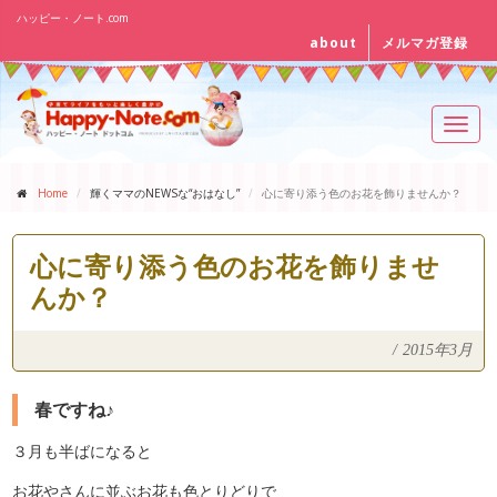
ハッピー・ノート.com
about
メルマガ登録
Toggl
navig
Home
輝くママのNEWSな“おはなし”
心に寄り添う色のお花を飾りませんか？
心に寄り添う色のお花を飾りませ
んか？
/
2015年3月
春ですね♪
３月も半ばになると
お花やさんに並ぶお花も色とりどりで