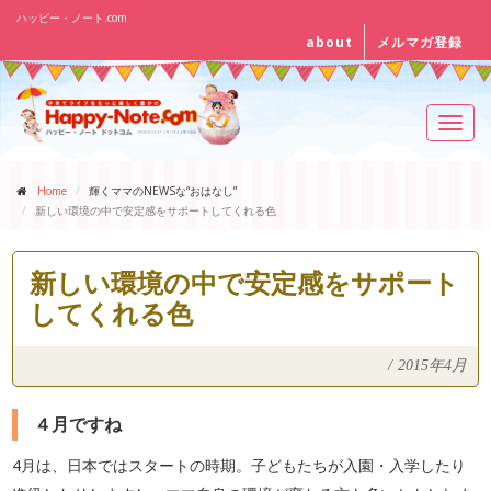
ハッピー・ノート.com
about
メルマガ登録
Toggl
navig
Home
輝くママのNEWSな“おはなし”
新しい環境の中で安定感をサポートしてくれる色
新しい環境の中で安定感をサポート
してくれる色
/
2015年4月
４月ですね
4月は、日本ではスタートの時期。子どもたちが入園・入学したり