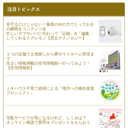
う気分になりますね。夏は、露出度も…
いつまでもキレイなママ☆の味方の色
ママとして妻として女性として、やっぱり、いつまでもキレイ
見守るだけじゃない！最新のAIの力でとっておき
でいたいしキレイでいられたら嬉しい…
の瞬間をコンテンツ化
忙しいママやパパに代わって「記録」&「編集」
してくれるスグレモノ【雲云テクノロジー】
頭が良くなる色って？
学校関係の講座に伺うと必ず聞かれるご質問で『勉強部屋は何
色がいいんですか？』『頭がよくなる…
１つの店舗で土地探しから夢のマイホーム実現ま
で
自分でお洋服選びさせてみませんか？
住まい情報満載の住宅情報館へ行ってみよう！
４月の入園・入学、進級から楽しい連休も終わって新しい環
【住宅情報館】
境に…
目からも美味しく♪色の効果
GWは家族でお出掛けに行く機会も多いと思います。そんな行
ミキハウス子育て総研による『地方への移住促進
プロジェクト』
楽シーズンは、『お弁当』 の登場回…
「はじめまして」のお助けカラー
春は子育てママにとって、何かと忙しい季節。転勤やお引越し
での新しい環境。子どもの入園・入学…
宅配サービスが気になるけれど、しくみは？
オンライン相談で質問＆プレゼントをもらおう
色が持っている魔法のチカラ