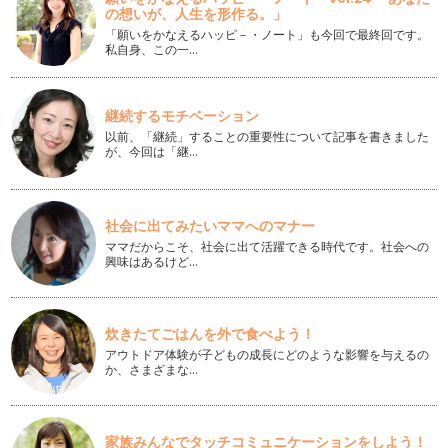
出ていますね。 …
の想いが、人生を形作る。」
「願いをかなえるハッピ－・ノート」も今回で最終回です。
新しい一年のスタートを「白」のチカラで
私自身、この一…
2015年がスタートしましたね！本年もどうぞよろしくお願い
いたします。 新しい年に…
継続するモチベーション
今年を「色」で表すと？
以前、「継続」することの重要性について記事を書きました
2014年最後の記事ですね。 年末になるとニュースなどで
が、今回は「継…
「今…
今年のクリスマスのテーマカラーは
いよいよ12月！街のディスプレイは、年々忙しくなっていて
社会に出てみたいママへのマナー
ハロウィーンの翌日にはクリスマスツ…
ママだからこそ、社会に出て活躍できる時代です。社会への
興味はあるけど…
お月様は何色？
気温が低いこの時期になってくると空気がキーンと澄んで、月
や星が見えやすく夜空がキレイに見え…
炊きたてごはんを外で食べよう！
アウトドア体験が子どもの成長にどのような影響を与えるの
カラーであったかエコLIFE
か、さまざまな…
あっという間に１１月！秋から冬への移り変わりって本当に早
いものです。私が暮らしている仙台は…
SILVERからのメッセージ
家族みんなでタッチコミュニケーションをしよう！