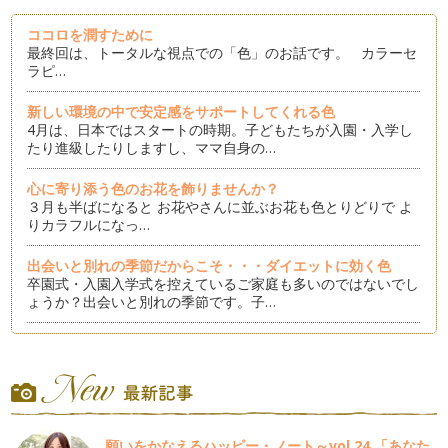
ココロを潤すために
最終回は、トータルな視点での「色」のお話です。 カラーセ
ラピ…
新しい環境の中で安定感をサポートしてくれる色
4月は、日本ではスタートの時期。子どもたちが入園・入学し
たり進級したりしますし、ママ自身の…
心に寄り添う色のお花を飾りませんか？
３月も半ばになると お花やさんに並ぶお花も色とりどりで よ
りカラフルになっ…
出会いと別れの季節だからこそ・・・ダイエットに効く色
卒園式・入園入学式を控えているご家庭も多いのではないでし
ょうか？出会いと別れの季節です。子…
ココロに元気をくれる色
いつも元気でいられたら良いけれど・・・人は感情がある生き
物ですから大人だって子どもだって誰…
バレンタインのチョコ♡ラッピングのカラー効果
２月になると…街やお店のあちこちでバレンタインコーナーが
願いをかなえるハッピー・ノート～vol.24 「あなた