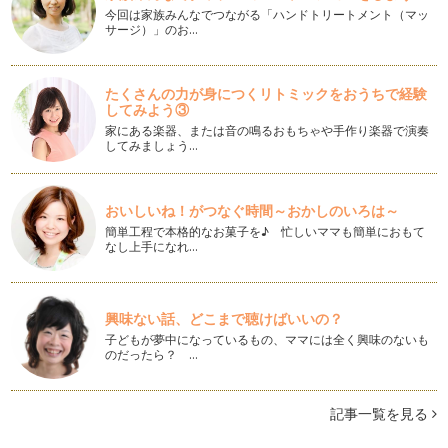
前回の記事で「GOLD」について書きましたので今回は
今回は家族みんなでつながる「ハンドトリートメント（マッ
「SILVER」について書きたいと思い…
サージ）」のお…
GOLDからのメッセージ
子どもが赤ちゃんの頃は、アクセサリーから遠のいてしまいま
たくさんの力が身につくリトミックをおうちで経験
すが少しずつ大きくなってくると、ア…
してみよう③
家にある楽器、または音の鳴るおもちゃや手作り楽器で演奏
ママの魅力をアップしてくれる色
してみましょう…
まだ暑さも残りますが 9月半ばにもなると『オシャレの秋』を
意識したくなりますね♪今日は、マ…
おいしいね！がつなぐ時間～おかしのいろは～
緑のチカラ
簡単工程で本格的なお菓子を♪ 忙しいママも簡単におもて
ママは朝から夜までフル稼働な毎日。たまには、ボーッとリラ
なし上手になれ…
ックス＆リフレッシュしたい！！って…
色は心のデトックス
8月半ば、お盆も過ぎると『夏休みも終わりだね～』と忙しく
興味ない話、どこまで聴けばいいの？
なってくるご家庭も多いのではないで…
子どもが夢中になっているもの、ママには全く興味のないも
のだったら？ …
カラーでエコLIFE♪
毎日暑いですね。 夏は、ついついエアコンの涼しさに…
記事一覧を見る
痩せて見える色って・・・？
７月にもなると、暑さも本格化してきて いよいよ夏っ！とい