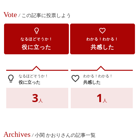
Vote
/
この記事に投票しよう
lightbulb_outline
favorite_border
なるほどそうか！
わかる！わかる！
役に立った
共感した
なるほどそうか！
わかる！わかる！
lightbulb_outline
favorite_border
役に立った
共感した
3
1
人
人
Archives
/
小関 かおりさんの記事一覧