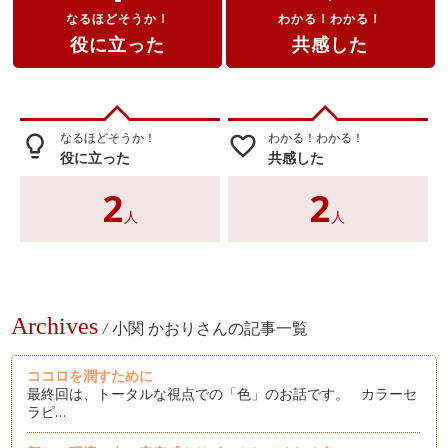
なるほどそうか！
わかる！わかる！
役に立った
共感した
なるほどそうか！
わかる！わかる！
lightbulb_outline
favorite_border
役に立った
共感した
2
2
人
人
Archives
/
小関 かおりさんの記事一覧
ココロを潤すために
最終回は、トータルな視点での「色」のお話です。 カラーセ
ラピ…