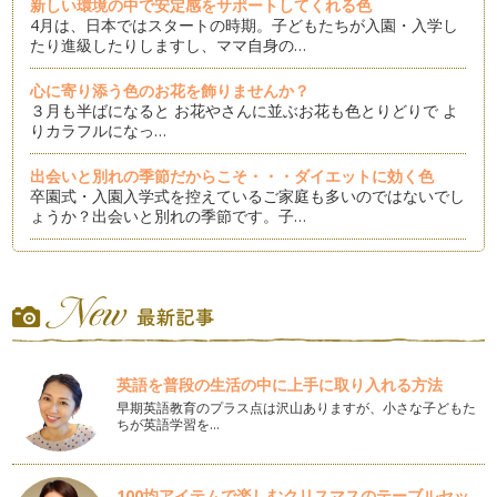
新しい環境の中で安定感をサポートしてくれる色
4月は、日本ではスタートの時期。子どもたちが入園・入学し
たり進級したりしますし、ママ自身の…
心に寄り添う色のお花を飾りませんか？
３月も半ばになると お花やさんに並ぶお花も色とりどりで よ
りカラフルになっ…
出会いと別れの季節だからこそ・・・ダイエットに効く色
卒園式・入園入学式を控えているご家庭も多いのではないでし
ょうか？出会いと別れの季節です。子…
ココロに元気をくれる色
いつも元気でいられたら良いけれど・・・人は感情がある生き
物ですから大人だって子どもだって誰…
バレンタインのチョコ♡ラッピングのカラー効果
２月になると…街やお店のあちこちでバレンタインコーナーが
英語を普段の生活の中に上手に取り入れる方法
出ていますね。 …
早期英語教育のプラス点は沢山ありますが、小さな子どもた
ちが英語学習を…
新しい一年のスタートを「白」のチカラで
2015年がスタートしましたね！本年もどうぞよろしくお願い
いたします。 新しい年に…
100均アイテムで楽しむクリスマスのテーブルセッ