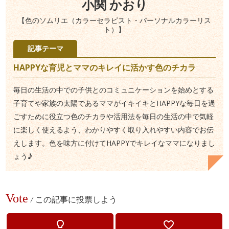
小関 かおり
【色のソムリエ（カラーセラピスト・パーソナルカラーリス
ト）】
記事テーマ
HAPPYな育児とママのキレイに活かす色のチカラ
毎日の生活の中での子供とのコミュニケーションを始めとする
子育てや家族の太陽であるママがイキイキとHAPPYな毎日を過
ごすために役立つ色のチカラや活用法を毎日の生活の中で気軽
に楽しく使えるよう、わかりやすく取り入れやすい内容でお伝
えします。色を味方に付けてHAPPYでキレイなママになりまし
ょう♪
Vote
/
この記事に投票しよう
lightbulb_outline
favorite_border