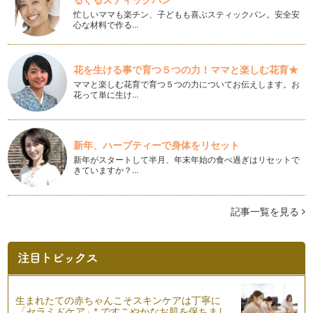
忙しいママも楽チン、子どもも喜ぶスティックパン。安全安
ママの魅力をアップしてくれる色
心な材料で作る…
まだ暑さも残りますが 9月半ばにもなると『オシャレの秋』を
意識したくなりますね♪今日は、マ…
花を生ける事で育つ５つの力！ママと楽しむ花育★
緑のチカラ
ママと楽しむ花育で育つ５つの力についてお伝えします。お
ママは朝から夜までフル稼働な毎日。たまには、ボーッとリラ
花って単に生け…
ックス＆リフレッシュしたい！！って…
色は心のデトックス
8月半ば、お盆も過ぎると『夏休みも終わりだね～』と忙しく
新年、ハーブティーで身体をリセット
なってくるご家庭も多いのではないで…
新年がスタートして半月、年末年始の食べ過ぎはリセットで
きていますか？…
カラーでエコLIFE♪
毎日暑いですね。 夏は、ついついエアコンの涼しさに…
記事一覧を見る
痩せて見える色って・・・？
７月にもなると、暑さも本格化してきて いよいよ夏っ！とい
う気分になりますね。夏は、露出度も…
いつまでもキレイなママ☆の味方の色
ママとして妻として女性として、やっぱり、いつまでもキレイ
生まれたての赤ちゃんこそスキンケアは丁寧に
でいたいしキレイでいられたら嬉しい…
※
「セラミドケア」
ですこやかなお肌を保ちまし