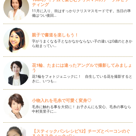
ティング
今年を「色」で表すと？
2014年最後の記事ですね。 年末になるとニュースなどで
11月に入り、街はすっかりクリスマスモードです。当日の準
備はつい後回…
「今…
今年のクリスマスのテーマカラーは
いよいよ12月！街のディスプレイは、年々忙しくなっていて
親子で書道を楽しもう！
ハロウィーンの翌日にはクリスマスツ…
字がうまくなる子となかなかならない子の違いは0歳のときか
ら始まってい…
お月様は何色？
気温が低いこの時期になってくると空気がキーンと澄んで、月
や星が見えやすく夜空がキレイに見え…
花1輪、たまには違ったアングルで撮影してみましょ
う
カラーであったかエコLIFE
花1輪をフォトジェニックに！ 自生している花を撮影すると
あっという間に１１月！秋から冬への移り変わりって本当に早
きに、いつも…
いものです。私が暮らしている仙台は…
SILVERからのメッセージ
小物入れを毛糸で可愛く変身♡
前回の記事で「GOLD」について書きましたので今回は
毛糸に触れる事を大切に！ お子さんにも安心、毛糸の事なら
「SILVER」について書きたいと思い…
中村英里子に…
GOLDからのメッセージ
子どもが赤ちゃんの頃は、アクセサリーから遠のいてしまいま
【スティックパンレシピ12】チーズとベーコンのぐ
すが少しずつ大きくなってくると、ア…
るぐるスティックパン