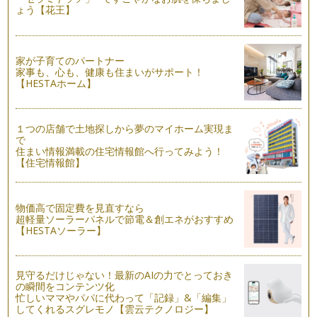
ょう【花王】
頭が良くなる色って？
学校関係の講座に伺うと必ず聞かれるご質問で『勉強部屋は何
色がいいんですか？』『頭がよくなる…
家が子育てのパートナー
家事も、心も、健康も住まいがサポート！
自分でお洋服選びさせてみませんか？
【HESTAホーム】
４月の入園・入学、進級から楽しい連休も終わって新しい環
境に…
１つの店舗で土地探しから夢のマイホーム実現ま
目からも美味しく♪色の効果
で
GWは家族でお出掛けに行く機会も多いと思います。そんな行
住まい情報満載の住宅情報館へ行ってみよう！
楽シーズンは、『お弁当』 の登場回…
【住宅情報館】
「はじめまして」のお助けカラー
春は子育てママにとって、何かと忙しい季節。転勤やお引越し
物価高で固定費を見直すなら
での新しい環境。子どもの入園・入学…
超軽量ソーラーパネルで節電＆創エネがおすすめ
【HESTAソーラー】
色が持っている魔法のチカラ
私たちは、日常の中で 目を開けている時は、絶えずたくさん
の色に囲まれています。 …
見守るだけじゃない！最新のAIの力でとっておき
の瞬間をコンテンツ化
忙しいママやパパに代わって「記録」&「編集」
してくれるスグレモノ【雲云テクノロジー】