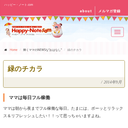
ハッピー・ノート.com
about
メルマガ登録
Toggl
navig
Home
輝くママのNEWSな“おはなし”
緑のチカラ
緑のチカラ
/
2014年9月
ママは毎日フル稼働
ママは朝から夜までフル稼働な毎日。たまには、ボーッとリラック
ス＆リフレッシュしたい！！って思っちゃいますよね。