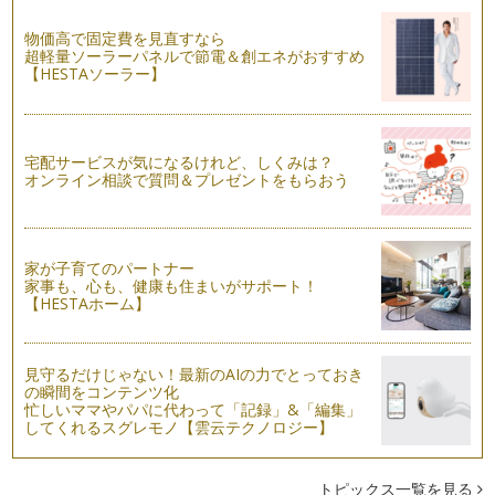
春は子育てママにとって、何かと忙しい季節。転勤やお引越し
での新しい環境。子どもの入園・入学…
物価高で固定費を見直すなら
超軽量ソーラーパネルで節電＆創エネがおすすめ
【HESTAソーラー】
色が持っている魔法のチカラ
私たちは、日常の中で 目を開けている時は、絶えずたくさん
の色に囲まれています。 …
宅配サービスが気になるけれど、しくみは？
オンライン相談で質問＆プレゼントをもらおう
家が子育てのパートナー
家事も、心も、健康も住まいがサポート！
【HESTAホーム】
見守るだけじゃない！最新のAIの力でとっておき
の瞬間をコンテンツ化
忙しいママやパパに代わって「記録」&「編集」
してくれるスグレモノ【雲云テクノロジー】
トピックス一覧を見る