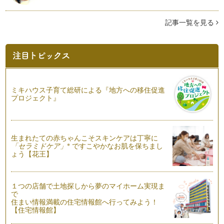
カラーでエコLIFE♪
毎日暑いですね。 夏は、ついついエアコンの涼しさに…
記事一覧を見る
痩せて見える色って・・・？
７月にもなると、暑さも本格化してきて いよいよ夏っ！とい
う気分になりますね。夏は、露出度も…
いつまでもキレイなママ☆の味方の色
ママとして妻として女性として、やっぱり、いつまでもキレイ
でいたいしキレイでいられたら嬉しい…
ミキハウス子育て総研による『地方への移住促進
プロジェクト』
頭が良くなる色って？
学校関係の講座に伺うと必ず聞かれるご質問で『勉強部屋は何
色がいいんですか？』『頭がよくなる…
生まれたての赤ちゃんこそスキンケアは丁寧に
※
「セラミドケア」
ですこやかなお肌を保ちまし
自分でお洋服選びさせてみませんか？
ょう【花王】
４月の入園・入学、進級から楽しい連休も終わって新しい環
境に…
目からも美味しく♪色の効果
１つの店舗で土地探しから夢のマイホーム実現ま
で
GWは家族でお出掛けに行く機会も多いと思います。そんな行
住まい情報満載の住宅情報館へ行ってみよう！
楽シーズンは、『お弁当』 の登場回…
【住宅情報館】
「はじめまして」のお助けカラー