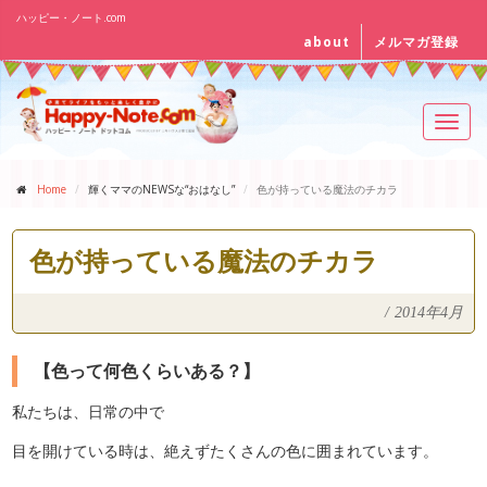
ハッピー・ノート.com
about
メルマガ登録
Toggl
navig
Home
輝くママのNEWSな“おはなし”
色が持っている魔法のチカラ
色が持っている魔法のチカラ
/
2014年4月
【色って何色くらいある？】
私たちは、日常の中で
目を開けている時は、絶えずたくさんの色に囲まれています。