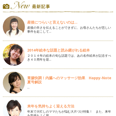
物ですから大人だって子どもだって誰…
バレンタインのチョコ♡ラッピングのカラー効果
２月になると…街やお店のあちこちでバレンタインコーナーが
産後につらいと言えないのは...
出ていますね。 …
産後の辛さを伝えることができずに、お母さんたちが悲しい
事件を起こして…
新しい一年のスタートを「白」のチカラで
2015年がスタートしましたね！本年もどうぞよろしくお願い
いたします。 新しい年に…
2014年絵本な話題と読み継がれる絵本
今年を「色」で表すと？
２０１４年の絵本の旬な話題では、あの名作絵本が記念すべ
2014年最後の記事ですね。 年末になるとニュースなどで
き４０周年を迎…
「今…
今年のクリスマスのテーマカラーは
いよいよ12月！街のディスプレイは、年々忙しくなっていて
胃腸快調！内臓へのマッサージ効果 Happy-Note
夏号解説
ハロウィーンの翌日にはクリスマスツ…
…
お月様は何色？
気温が低いこの時期になってくると空気がキーンと澄んで、月
や星が見えやすく夜空がキレイに見え…
来年を気持ちよく迎える方法
年末で大忙しのママたちが悩む大片づけ特集！ また、来年
カラーであったかエコLIFE
を気持ちよく迎…