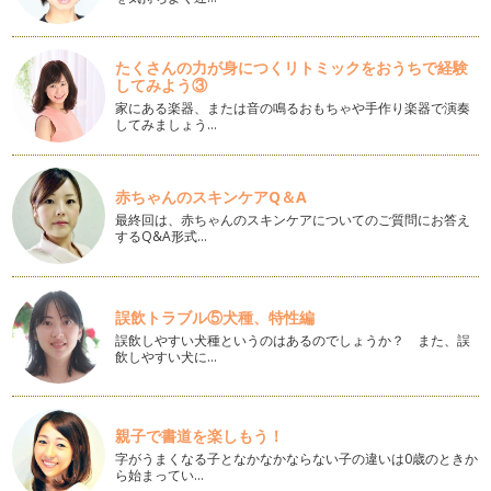
あっという間に１１月！秋から冬への移り変わりって本当に早
いものです。私が暮らしている仙台は…
たくさんの力が身につくリトミックをおうちで経験
SILVERからのメッセージ
してみよう③
前回の記事で「GOLD」について書きましたので今回は
家にある楽器、または音の鳴るおもちゃや手作り楽器で演奏
「SILVER」について書きたいと思い…
してみましょう…
GOLDからのメッセージ
子どもが赤ちゃんの頃は、アクセサリーから遠のいてしまいま
すが少しずつ大きくなってくると、ア…
赤ちゃんのスキンケアQ＆A
最終回は、赤ちゃんのスキンケアについてのご質問にお答え
するQ&A形式…
ママの魅力をアップしてくれる色
まだ暑さも残りますが 9月半ばにもなると『オシャレの秋』を
意識したくなりますね♪今日は、マ…
誤飲トラブル⑤犬種、特性編
緑のチカラ
誤飲しやすい犬種というのはあるのでしょうか？ また、誤
ママは朝から夜までフル稼働な毎日。たまには、ボーッとリラ
飲しやすい犬に…
ックス＆リフレッシュしたい！！って…
色は心のデトックス
8月半ば、お盆も過ぎると『夏休みも終わりだね～』と忙しく
親子で書道を楽しもう！
なってくるご家庭も多いのではないで…
字がうまくなる子となかなかならない子の違いは0歳のときか
ら始まってい…