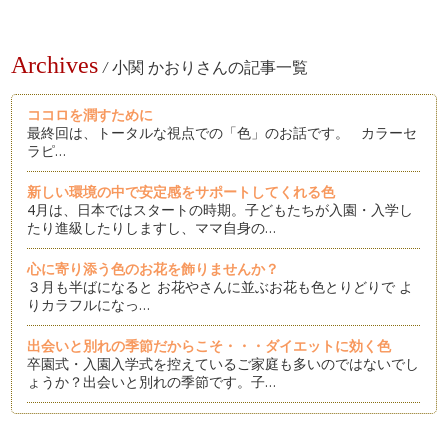
Archives
/
小関 かおりさんの記事一覧
ココロを潤すために
最終回は、トータルな視点での「色」のお話です。 カラーセ
ラピ…
新しい環境の中で安定感をサポートしてくれる色
4月は、日本ではスタートの時期。子どもたちが入園・入学し
たり進級したりしますし、ママ自身の…
心に寄り添う色のお花を飾りませんか？
３月も半ばになると お花やさんに並ぶお花も色とりどりで よ
りカラフルになっ…
出会いと別れの季節だからこそ・・・ダイエットに効く色
卒園式・入園入学式を控えているご家庭も多いのではないでし
ょうか？出会いと別れの季節です。子…
ココロに元気をくれる色
いつも元気でいられたら良いけれど・・・人は感情がある生き