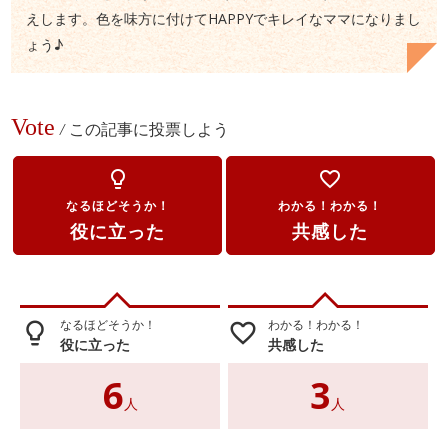
えします。色を味方に付けてHAPPYでキレイなママになりまし
ょう♪
Vote
/
この記事に投票しよう
lightbulb_outline
favorite_border
なるほどそうか！
わかる！わかる！
役に立った
共感した
なるほどそうか！
わかる！わかる！
lightbulb_outline
favorite_border
役に立った
共感した
6
3
人
人