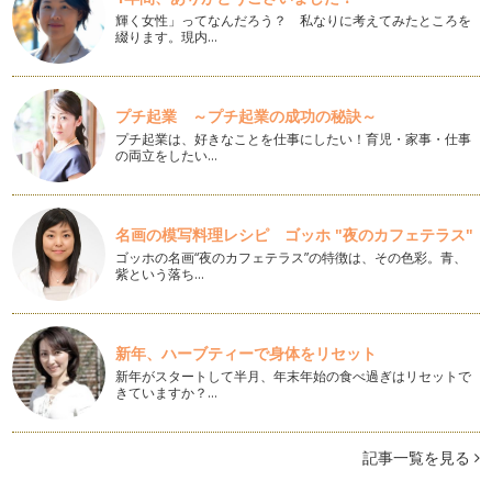
ハロウィンの簡単☆可愛い☆ラッピング♪
輝く女性」ってなんだろう？ 私なりに考えてみたところを
もうすぐハロウィン！ 最近日本でも随分メジャーなイベント
綴ります。現内…
になってきました。ハロウィンパーテ…
お月見にふろしきラッピング♪
プチ起業 ～プチ起業の成功の秘訣～
10月6日は十三夜。十五夜でお月見をしたなら十三夜にもお月
見をするとより縁起が良…
プチ起業は、好きなことを仕事にしたい！育児・家事・仕事
の両立をしたい…
贈る気持ちに季節を添えて
暑さ寒さも彼岸まで、という通り、暑かった夏はあっという
間に…
名画の模写料理レシピ ゴッホ "夜のカフェテラス"
ゴッホの名画“夜のカフェテラス”の特徴は、その色彩。青、
菊の節句にぴったりのラッピング♪
紫という落ち…
夏休みも終わり、残暑厳しいながらも秋の気配を感じる9月。
これからの季節は、親子で…
夏休みのお土産は思い出を添えて♪
新年、ハーブティーで身体をリセット
夏休み真っ盛り！ 皆さまいかがお過ごしでいらっしゃいます
新年がスタートして半月、年末年始の食べ過ぎはリセットで
か？ママ友だちとのホームパーティや…
きていますか？…
リボンが肝心？可愛いラッピングのお助けアイテム
ラッピングに欠かせないアイテムの一つにリボンがあります。
記事一覧を見る
仕上げのリボンの合わせ方でラッピン…