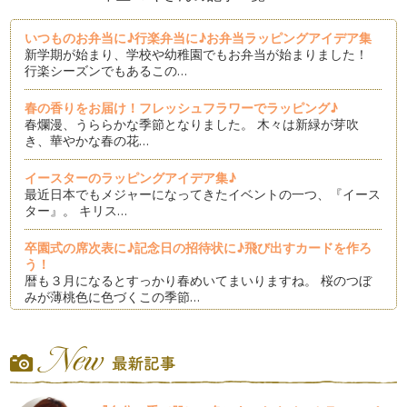
いつものお弁当に♪行楽弁当に♪お弁当ラッピングアイデア集
新学期が始まり、学校や幼稚園でもお弁当が始まりました！
行楽シーズンでもあるこの…
春の香りをお届け！フレッシュフラワーでラッピング♪
春爛漫、うららかな季節となりました。 木々は新緑が芽吹
き、華やかな春の花…
イースターのラッピングアイデア集♪
最近日本でもメジャーになってきたイベントの一つ、『イース
ター』。 キリス…
卒園式の席次表に♪記念日の招待状に♪飛び出すカードを作ろ
う！
暦も３月になるとすっかり春めいてまいりますね。 桜のつぼ
みが薄桃色に色づくこの季節…
ひな祭りのラッピング♪
3月3日はひな祭り。桃の節句とも言われており、女の子の健
やかな成長と幸せを願う行…
バレンタインのラッピングアイデア集♪