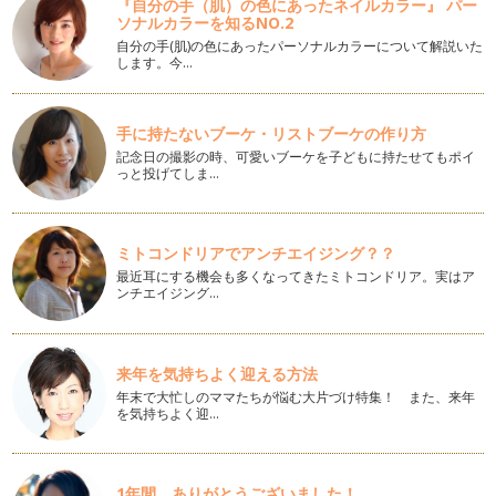
『自分の手（肌）の色にあったネイルカラー』 パー
もうすぐバレンタイン♪ Happy-Note読者のみなさんはきっ
ソナルカラーを知るNO.2
と友チョコを沢山やりとりさ…
自分の手(肌)の色にあったパーソナルカラーについて解説いた
します。今…
節分もラッピングで♪
みなさま、年末年始いかがお過ごしでいらっしゃいました
か？ 今年もみなさんへ『簡単☆可愛い☆…
手に持たないブーケ・リストブーケの作り方
記念日の撮影の時、可愛いブーケを子どもに持たせてもポイ
お正月の準備もラッピングで☆
っと投げてしま…
早いもので今年も残すところあとわずかとなりました。 クリ
スマスが終わればお正月の準…
クリスマスプレゼントは自分でラッピング☆
ミトコンドリアでアンチエイジング？？
街はイルミネーションが輝き、すっかりクリスマス！ 子ども
最近耳にする機会も多くなってきたミトコンドリア。実はア
も大人もワクワクする季節…
ンチエイジング…
ラッピングでアドべントカレンダー
11月に入ると街は少しずつクリスマスへ向かって賑やかさを
来年を気持ちよく迎える方法
増しています。 街のイルミ…
年末で大忙しのママたちが悩む大片づけ特集！ また、来年
を気持ちよく迎…
七五三に♪結婚式に♪ご祝儀袋をつくろう
11月は秋の気持ちの良い気候柄10月に続き結婚式がもっとも
多い月なんだそうです。 …
1年間、ありがとうございました！