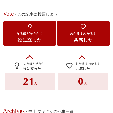
Vote
/
この記事に投票しよう
lightbulb_outline
favorite_border
なるほどそうか！
わかる！わかる！
役に立った
共感した
なるほどそうか！
わかる！わかる！
lightbulb_outline
favorite_border
役に立った
共感した
21
0
人
人
Archives
/
中上 マキさんの記事一覧