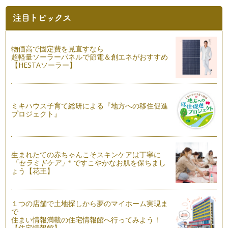
七夕には5色の和紙でラッピング♪
7月7日は七夕。七夕は日本では一年間の重要な節句を表す五
節…
物価高で固定費を見直すなら
慶弔のお包み
超軽量ソーラーパネルで節電＆創エネがおすすめ
6月はジューンブライド！結婚披露宴やパーティにお呼ばれさ
【HESTAソーラー】
れている方も多いのではないでしょう…
父の日のラッピング
6月15日は父の日。今年の父の日ギフトは自分で包んでみませ
ミキハウス子育て総研による『地方への移住促進
んか？海外のお土産やギフトとして…
プロジェクト』
ラッピング 便利な道具と基本の使い方
これまで3回にわたりラッピングのアレンジアイデアについて
お伝え致しました。今回はラッピング…
生まれたての赤ちゃんこそスキンケアは丁寧に
※
「セラミドケア」
ですこやかなお肌を保ちまし
母の日のラッピング
ょう【花王】
もうすぐ母の日。自分が母になって、改めて母親って偉大だ
な、と思う毎日。いつも優しい笑顔で見…
１つの店舗で土地探しから夢のマイホーム実現ま
こどもの日に☆中華ちまきの鯉のぼりラッピング
で
５月５日はこどもの日～端午の節句～ 。お子様の初節句のマ
住まい情報満載の住宅情報館へ行ってみよう！
マさんもたくさんいらっし…
【住宅情報館】