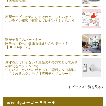
簡単☆可愛い☆折り紙で手作り封筒を作ろう
春、新しい季節。ご入園や新学期に新しいお友だちと連絡先を
宅配サービスが気になるけれど、しくみは？
交換したり、教材費やお稽古の月謝な…
オンライン相談で質問＆プレゼントをもらおう
家が子育てのパートナー
家事も、心も、健康も住まいがサポート！
【HESTAホーム】
見守るだけじゃない！最新のAIの力でとっておき
の瞬間をコンテンツ化
忙しいママやパパに代わって「記録」&「編集」
してくれるスグレモノ【雲云テクノロジー】
トピックス一覧を見る