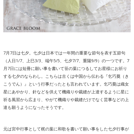
7月7日は七夕。七夕は日本では一年間の重要な節句を表す五節句
（人日1/7、上巳3/3、端午5/5、七夕7/7、重陽9/9）の一つです。7
月7日には短冊に願い事を書いて笹の葉につるしてお星様にお祈り
する七夕のならわし。こちらは古くは中国から伝わる『乞巧奠（き
こうでん）』という行事だったとも言われています。乞巧奠は織女
星にあやかり、針などを供えて機織りや裁縫が上達するように星に
祈る風習から広まり、やがて機織りや裁縫だけでなく芸事などの上
達も願うようになったそうです。
元は宮中行事として梶の葉に和歌を書いて願い事をした七夕行事が