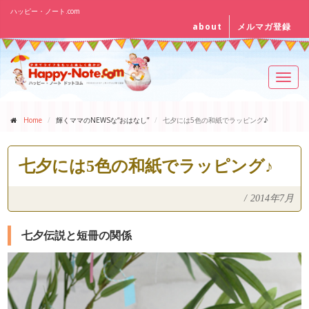
ハッピー・ノート.com
about
メルマガ登録
Toggl
navig
Home
輝くママのNEWSな“おはなし”
七夕には5色の和紙でラッピング♪
七夕には5色の和紙でラッピング♪
/
2014年7月
七夕伝説と短冊の関係