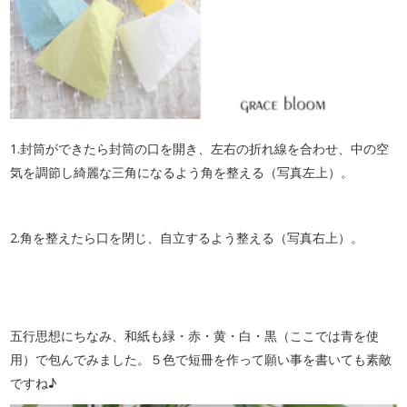
1.封筒ができたら封筒の口を開き、左右の折れ線を合わせ、中の空
気を調節し綺麗な三角になるよう角を整える（写真左上）。
2.角を整えたら口を閉じ、自立するよう整える（写真右上）。
五行思想にちなみ、和紙も緑・赤・黄・白・黒（ここでは青を使
用）で包んでみました。５色で短冊を作って願い事を書いても素敵
ですね♪