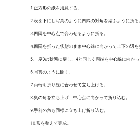
1.正方形の紙を用意する。
2.表を下にし写真のように四隅の対角を結ぶように折る
3.四隅を中心点で合わせるように折る。
4.四隅を折った状態のまま中心線に向かって上下の辺を
5.一度3の状態に戻し、4と同じく両端を中心線に向か
6.写真のように開く。
7.両端を折り線に合わせて立ち上げる。
8.奥の角を立ち上げ、中心点に向かって折り込む。
9.手前の角も同様に立ち上げ折り込む。
10.形を整えて完成。