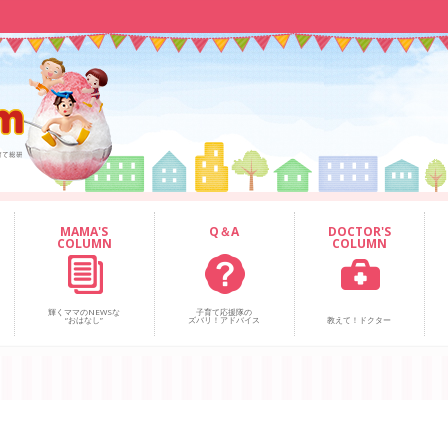
MAMA'S
Q＆A
DOCTOR'S
COLUMN
COLUMN
輝くママのNEWSな
子育て応援隊の
“おはなし”
ズバリ！アドバイス
教えて！ドクター