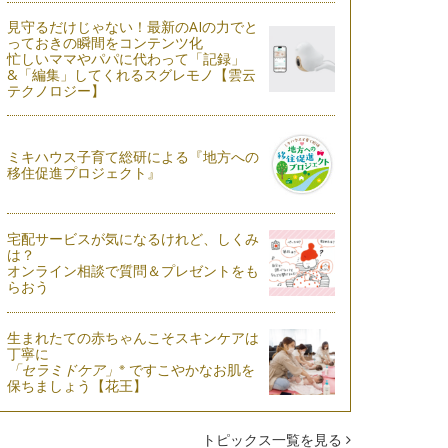
見守るだけじゃない！最新のAIの力でと
っておきの瞬間をコンテンツ化
忙しいママやパパに代わって「記録」
&「編集」してくれるスグレモノ【雲云
テクノロジー】
ミキハウス子育て総研による『地方への
移住促進プロジェクト』
宅配サービスが気になるけれど、しくみ
は？
オンライン相談で質問＆プレゼントをも
らおう
生まれたての赤ちゃんこそスキンケアは
丁寧に
※
「セラミドケア」
ですこやかなお肌を
保ちましょう【花王】
トピックス一覧を見る