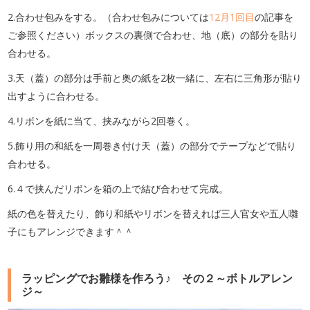
2.合わせ包みをする。（合わせ包みについては
12月1回目
の記事を
ご参照ください）ボックスの裏側で合わせ、地（底）の部分を貼り
合わせる。
3.天（蓋）の部分は手前と奥の紙を2枚一緒に、左右に三角形が貼り
出すように合わせる。
4.リボンを紙に当て、挟みながら2回巻く。
5.飾り用の和紙を一周巻き付け天（蓋）の部分でテープなどで貼り
合わせる。
6.４で挟んだリボンを箱の上で結び合わせて完成。
紙の色を替えたり、飾り和紙やリボンを替えれば三人官女や五人囃
子にもアレンジできます＾＾
ラッピングでお雛様を作ろう♪ その２～ボトルアレン
ジ～