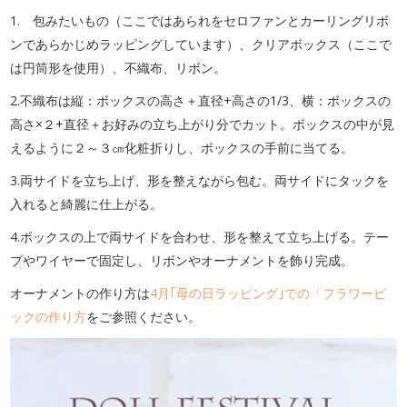
1. 包みたいもの（ここではあられをセロファンとカーリングリボ
ンであらかじめラッピングしています）、クリアボックス（ここで
は円筒形を使用）、不織布、リボン。
2.不織布は縦：ボックスの高さ＋直径+高さの1/3、横：ボックスの
高さ×２+直径＋お好みの立ち上がり分でカット。ボックスの中が見
えるように２～３㎝化粧折りし、ボックスの手前に当てる。
3.両サイドを立ち上げ、形を整えながら包む。両サイドにタックを
入れると綺麗に仕上がる。
4.ボックスの上で両サイドを合わせ、形を整えて立ち上げる。テー
プやワイヤーで固定し、リボンやオーナメントを飾り完成。
オーナメントの作り方は
4月｢母の日ラッピング｣での「フラワーピ
ックの作り方
をご参照ください。