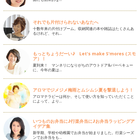
早いもので今年も残すところあとわずかとなりました。 クリ
スマスが終わればお正月の準…
クリスマスプレゼントは自分でラッピング☆
それでも片付けられないあなたへ
街はイルミネーションが輝き、すっかりクリスマス！ 子ども
十数年来の片付けブーム。収納関連の本や雑誌はたくさんあ
も大人もワクワクする季節…
るけれど、それ…
ラッピングでアドべントカレンダー
11月に入ると街は少しずつクリスマスへ向かって賑やかさを
もっとちょうだーい♪ Let's make S'mores (スモ
増しています。 街のイルミ…
ア）！
夏到来！ マンネリになりがちのアウトドア&バーベキュー
七五三に♪結婚式に♪ご祝儀袋をつくろう
に、今年の夏は…
11月は秋の気持ちの良い気候柄10月に続き結婚式がもっとも
多い月なんだそうです。 …
アロマでジメジメ梅雨とムシムシ夏を撃退しよう！
ハロウィンの簡単☆可愛い☆ラッピング♪
アロマテラピーは何か、そして使い方を知っていただくこと
もうすぐハロウィン！ 最近日本でも随分メジャーなイベント
によって、より…
になってきました。ハロウィンパーテ…
お月見にふろしきラッピング♪
いつものお弁当に♪行楽弁当に♪お弁当ラッピングア
10月6日は十三夜。十五夜でお月見をしたなら十三夜にもお月
イデア集
見をするとより縁起が良…
新学期、学校や幼稚園でお弁当が始まりました。行楽シーズ
ンでお弁当をも…