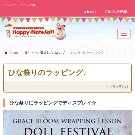
ハッピー・ノート.com
about
メルマガ登録
Toggl
navig
Home
輝くママのNEWSな“おはなし”
ひな祭りのラッピング♪
ひな祭りのラッピング♪
/
2015年2月
ひな祭りにラッピングでディスプレイ☆