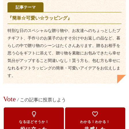
記事テーマ
『簡単☆可愛い☆ラッピング』
特別な日のスペシャルな贈り物や、お友達へのちょっとしたプ
チギフト、手作りのお菓子のおすそ分けやお返しの品など、暮
らしの中で贈り物のシーンはたくさんあります。贈るお相手を
思う心をギフトに添えて、贈り物を素敵にお包みできたら幸せ
気分がアップすること間違いなし！貰う方も、包む方も幸せに
なれるギフトラッピングの簡単・可愛いアイデアをお伝えしま
す。
Vote
/
この記事に投票しよう
lightbulb_outline
favorite_border
なるほどそうか！
わかる！わかる！