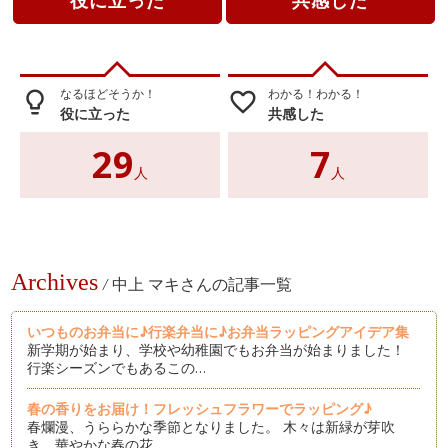
役に立った
共感した
なるほどそうか！
わかる！わかる！
lightbulb_outline
favorite_border
役に立った
共感した
29
7
人
人
Archives
/
中上 マキさんの記事一覧
いつものお弁当に♪行楽弁当に♪お弁当ラッピングアイデア集
新学期が始まり、学校や幼稚園でもお弁当が始まりました！
行楽シーズンでもあるこの…
春の香りをお届け！フレッシュフラワーでラッピング♪
春爛漫、うららかな季節となりました。 木々は新緑が芽吹
き、華やかな春の花…