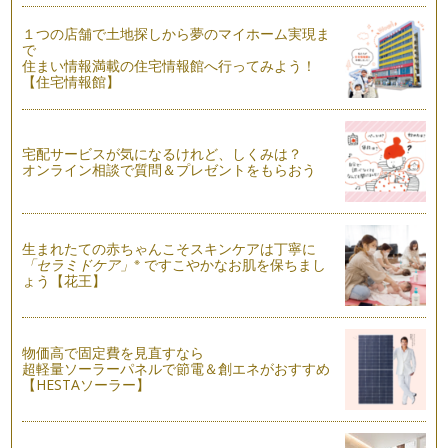
父の日のラッピング
１つの店舗で土地探しから夢のマイホーム実現ま
6月15日は父の日。今年の父の日ギフトは自分で包んでみませ
で
んか？海外のお土産やギフトとして…
住まい情報満載の住宅情報館へ行ってみよう！
【住宅情報館】
ラッピング 便利な道具と基本の使い方
これまで3回にわたりラッピングのアレンジアイデアについて
お伝え致しました。今回はラッピング…
宅配サービスが気になるけれど、しくみは？
オンライン相談で質問＆プレゼントをもらおう
母の日のラッピング
もうすぐ母の日。自分が母になって、改めて母親って偉大だ
な、と思う毎日。いつも優しい笑顔で見…
生まれたての赤ちゃんこそスキンケアは丁寧に
こどもの日に☆中華ちまきの鯉のぼりラッピング
※
「セラミドケア」
ですこやかなお肌を保ちまし
５月５日はこどもの日～端午の節句～ 。お子様の初節句のマ
ょう【花王】
マさんもたくさんいらっし…
簡単☆可愛い☆折り紙で手作り封筒を作ろう
春、新しい季節。ご入園や新学期に新しいお友だちと連絡先を
物価高で固定費を見直すなら
交換したり、教材費やお稽古の月謝な…
超軽量ソーラーパネルで節電＆創エネがおすすめ
【HESTAソーラー】