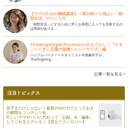
贈る気持ちに季節を添えて
暑さ寒さも彼岸まで、という通り、暑かった夏はあっという
間に…
【ママのための睡眠講座】＜第24回＞心地よい「朝
型生活」のつくり方
菊の節句にぴったりのラッピング♪
「朝型生活」にするために早くお布団に入っても失敗するの
は理由がありま…
夏休みも終わり、残暑厳しいながらも秋の気配を感じる9月。
これからの季節は、親子で…
Thanksgiving&Christmasのおもてなし！『チキ
夏休みのお土産は思い出を添えて♪
ンとくずし豆腐の塩麹ヘルシーサラダ』編
夏休み真っ盛り！ 皆さまいかがお過ごしでいらっしゃいます
ベジフルパーティースタイリスト中原麻衣子が、
か？ママ友だちとのホームパーティや…
Thanksgiving…
リボンが肝心？可愛いラッピングのお助けアイテム
ラッピングに欠かせないアイテムの一つにリボンがあります。
記事一覧を見る
仕上げのリボンの合わせ方でラッピン…
七夕には5色の和紙でラッピング♪
7月7日は七夕。七夕は日本では一年間の重要な節句を表す五
節…
見守るだけじゃない！最新のAIの力でとっておき
慶弔のお包み
の瞬間をコンテンツ化
6月はジューンブライド！結婚披露宴やパーティにお呼ばれさ
忙しいママやパパに代わって「記録」&「編集」
してくれるスグレモノ【雲云テクノロジー】
れている方も多いのではないでしょう…