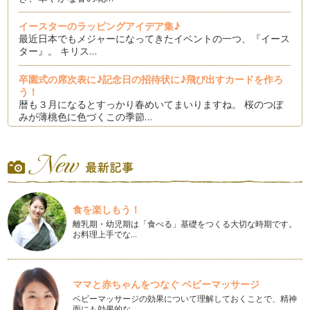
イースターのラッピングアイデア集♪
最近日本でもメジャーになってきたイベントの一つ、『イース
ター』。 キリス…
卒園式の席次表に♪記念日の招待状に♪飛び出すカードを作ろ
う！
暦も３月になるとすっかり春めいてまいりますね。 桜のつぼ
みが薄桃色に色づくこの季節…
ひな祭りのラッピング♪
3月3日はひな祭り。桃の節句とも言われており、女の子の健
やかな成長と幸せを願う行…
バレンタインのラッピングアイデア集♪
食を楽しもう！
もうすぐバレンタイン♪ Happy-Note読者のみなさんはきっ
と友チョコを沢山やりとりさ…
離乳期・幼児期は「食べる」基礎をつくる大切な時期です。
お料理上手でな…
節分もラッピングで♪
みなさま、年末年始いかがお過ごしでいらっしゃいました
か？ 今年もみなさんへ『簡単☆可愛い☆…
ママと赤ちゃんをつなぐ ベビーマッサージ
ベビーマッサージの効果について理解しておくことで、精神
お正月の準備もラッピングで☆
面にも効果的な…