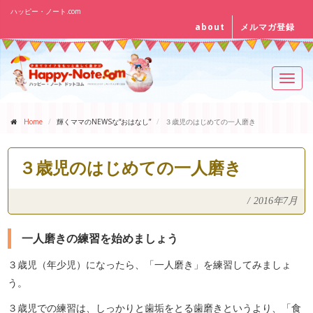
ハッピー・ノート.com
about
メルマガ登録
Toggl
navig
Home
輝くママのNEWSな“おはなし”
３歳児のはじめての一人磨き
３歳児のはじめての一人磨き
/
2016年7月
一人磨きの練習を始めましょう
３歳児（年少児）になったら、「一人磨き」を練習してみましょ
う。
３歳児での練習は、しっかりと歯垢をとる歯磨きというより、「食