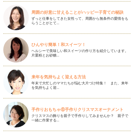
４歳児の汚れをとる歯磨き
周囲の好意に甘えることがハッピー子育ての秘訣
３歳児では、食べたら磨くの習慣付けのための歯磨きを練習し
ずっと仕事をしてきた女性って、周囲から無条件の愛情をも
ました。 http://w…
らうことがとて…
３歳児のはじめての一人磨き
３歳児（年少児）になったら、「一人磨き」を練習してみまし
ひんやり簡単！和スイーツ！
ょう。 ３歳児での練習は、…
ヘルシーで美味しい和スイーツの作り方を紹介しています。
片栗粉とお砂糖…
キシリトールで虫歯予防をしよう
CMでも耳にするキシリトール。実際どんな効果があるかご存
知でしょうか。 キシリトー…
来年を気持ちよく迎える方法
妊娠中のプレママが今からできること
年末で大忙しのママたちが悩む大片づけ特集！ また、来年
お母さんのお口の中の状態は出生前後の赤ちゃんへ影響しま
を気持ちよく迎…
す。妊娠が分かったら、まずは妊婦歯科…
むし歯と時間の関係
歯の表面は身体の組織の中で最も硬いエナメル質という組織
手作りおもちゃ⑥手作りクリスマスオーナメント
で覆われており、長時間「酸」にさら…
クリスマスの飾りを親子で手作りしてみませんか？ 親子で
一緒に作業する…
フッ素（家庭編）
前回は、歯科医院での専門的な処置としてのフッ素のお話をし