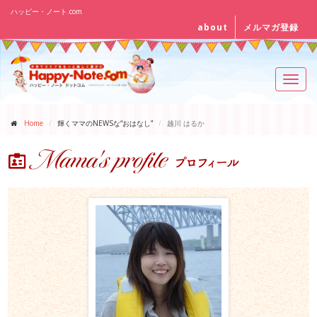
ハッピー・ノート.com
about
メルマガ登録
Toggl
navig
Home
輝くママのNEWSな“おはなし”
越川 はるか