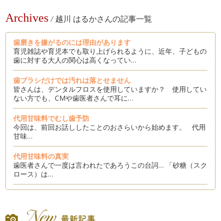
Archives
/
越川 はるかさんの記事一覧
歯磨きを嫌がるのには理由があります
育児雑誌や育児本でも取り上げられるように、近年、子どもの
歯に対する大人の関心は高くなってい…
歯ブラシだけでは汚れは落とせません
皆さんは、デンタルフロスを使用していますか？ 使用してい
ない方でも、CMや歯医者さんで耳に…
代用甘味料でむし歯予防
今回は、前回お話ししたことのおさらいから始めます。 代用
甘味…
代用甘味料の真実
歯医者さんで一度は言われたであろうこの台詞… 「砂糖（スク
ロース）は…
フッ素洗口で永久歯を守りましょう
洗口による虫歯予防効果は厚労省も認めています。平成１５年
１月に厚労省からフッ化物洗口のガイ…