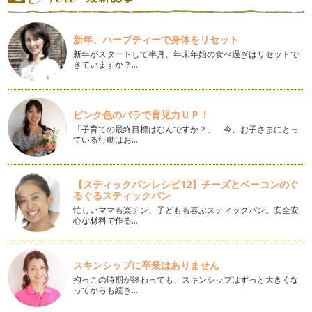
だらだら食べは虫歯のリスクが高まります
飲食の回数が増えると、お口の中で脱灰に傾く時間が長くな
新年、ハーブティーで身体をリセット
り、虫歯ができやすくなります。例えば…
新年がスタートして半月、年末年始の食べ過ぎはリセットで
きていますか？…
子どもの口臭（２）
前回は、子どもの口臭のタイプと大きな原因をお話ししまし
た。今回は、アデノイド（咽頭扁桃）に…
ピンク色のバラで育児力ＵＰ！
子どもの口臭
「子育ての最終目標はなんですか？」 今、お子さまにとっ
生まれたばかりの赤ちゃんの頃は何も臭いがしなかったのに、
ている行動はお…
大きくなるとなんだかお口が臭う&h…
お子さまにあった歯ブラシの選び方
【スティックパンレシピ12】チーズとベーコンのぐ
今お使いの歯ブラシ、どうやって選びましたか？ 毎日使う歯
るぐるスティックパン
ブラシですが、お口の中に合…
忙しいママも楽チン、子どもも喜ぶスティックパン。安全安
心な材料で作る…
歯ぎしり、食いしばり、噛み締めは歯を酷使します
朝、起きた時に歯や顎の違和感を感じたことはありません
か？ もしかしたら、歯ぎしり（ブラキシ…
スキンシップに卒業はありません
抱っこの時期が終わっても、スキンシップはずっと大きくな
５歳児のレベルアップ歯磨き
ってからも続き…
４歳児は汚れを取る磨き方を練習しました。 「ひとり磨き」
の習慣が根付き、歯垢を除去…