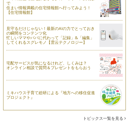
食後の歯磨きは、歯の病気の原因となるプラークを取り除き、
で
お口の健康を守る大切な習慣です。お…
住まい情報満載の住宅情報館へ行ってみよう！
【住宅情報館】
虫歯感染を防ぐ3つのコツ
虫歯は感染症です。虫歯の感染予防には ①感染源の除去 ②感
見守るだけじゃない！最新のAIの力でとっておき
染経路の遮断 …
の瞬間をコンテンツ化
忙しいママやパパに代わって「記録」&「編集」
してくれるスグレモノ【雲云テクノロジー】
宅配サービスが気になるけれど、しくみは？
オンライン相談で質問＆プレゼントをもらおう
ミキハウス子育て総研による『地方への移住促進
プロジェクト』
トピックス一覧を見る