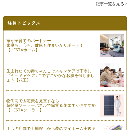
ました。今回はご家庭で無理なく続け…
記事一覧を見る
フッ素（歯科医院編）
フッ素は私たちの身近な自然にある元素のひとつで、お茶、硬
水、魚介類など多くの食品に含まれて…
歯垢染色剤で歯磨きのクセを見つけましょう
家が子育てのパートナー
歯垢は歯の表面に蓄積付着したものです。この歯垢は歯と同じ
家事も、心も、健康も住まいがサポート！
ような白色で、量がそれほどでないと…
【HESTAホーム】
乳歯から永久歯への生え変わり
乳歯のもととなる歯胚は妊娠７〜１０週目につくられます。そ
して、永久歯の中で最も早く生えてく…
生まれたての赤ちゃんこそスキンケアは丁寧に
※
「セラミドケア」
ですこやかなお肌を保ちまし
ょう【花王】
初めての歯磨き
まずはお子さまを仰向けに寝かせ、頭を膝の上に乗せ、お口の
中を見てみましょう。いきなり歯磨き…
物価高で固定費を見直すなら
歯にいいおやつ、悪いおやつ
超軽量ソーラーパネルで節電＆創エネがおすすめ
むし歯予防で大切なポイントは「食事」。お口の中の細菌を歯
【HESTAソーラー】
みがきで取り除くことは大切ですが、…
歯磨きはしつけ
１つの店舗で土地探しから夢のマイホーム実現ま