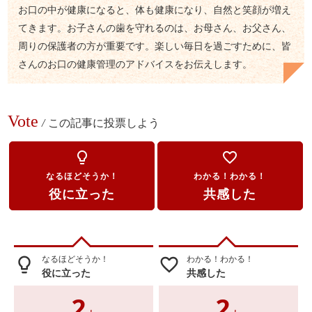
お口の中が健康になると、体も健康になり、自然と笑顔が増え
てきます。お子さんの歯を守れるのは、お母さん、お父さん、
周りの保護者の方が重要です。楽しい毎日を過ごすために、皆
さんのお口の健康管理のアドバイスをお伝えします。
Vote
/
この記事に投票しよう
lightbulb_outline
favorite_border
なるほどそうか！
わかる！わかる！
役に立った
共感した
なるほどそうか！
わかる！わかる！
lightbulb_outline
favorite_border
役に立った
共感した
2
2