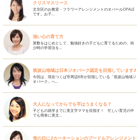
クリスマスリース
文京区のお教室・フラワーアレンジメントのオパールOPALE
５歳児のレベルアップ歯磨き
です。お子…
４歳児は汚れを取る磨き方を練習しました。 「ひとり磨き」
の習慣が根付き、歯垢を除去…
４歳児の汚れをとる歯磨き
強い心の育て方
３歳児では、食べたら磨くの習慣付けのための歯磨きを練習し
算数をはじめとして、勉強好きの子どもに育てるための、幼
ました。 http://w…
少時の学習法を…
３歳児のはじめての一人磨き
３歳児（年少児）になったら、「一人磨き」を練習してみまし
筑波山地域は日本ジオパーク認定を目指しています♪
ょう。 ３歳児での練習は、…
今回は、現在つくば市周辺6市が目指している「筑波山地域ジ
オパーク」へ…
キシリトールで虫歯予防をしよう
CMでも耳にするキシリトール。実際どんな効果があるかご存
知でしょうか。 キシリトー…
大人になってからでも字はうまくなる？
妊娠中のプレママが今からできること
子どもの就学までに美文字ママを目指す！ 忙しい育児の中
お母さんのお口の中の状態は出生前後の赤ちゃんへ影響しま
でも簡単に美文…
す。妊娠が分かったら、まずは妊婦歯科…
むし歯と時間の関係
歯の表面は身体の組織の中で最も硬いエナメル質という組織
母の日に♪カーネーションのプードルアレンジメント