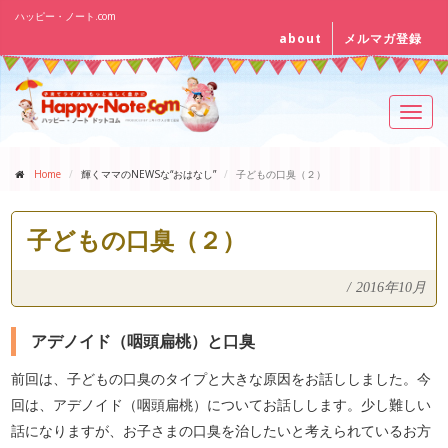
ハッピー・ノート.com
about
メルマガ登録
Toggl
navig
Home
輝くママのNEWSな“おはなし”
子どもの口臭（２）
子どもの口臭（２）
/
2016年10月
アデノイド（咽頭扁桃）と口臭
前回は、子どもの口臭のタイプと大きな原因をお話ししました。今
回は、アデノイド（咽頭扁桃）についてお話しします。少し難しい
話になりますが、お子さまの口臭を治したいと考えられているお方