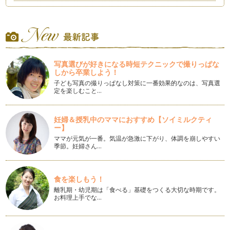
フッ素洗口で永久歯を守りましょう
洗口による虫歯予防効果は厚労省も認めています。平成１５年
１月に厚労省からフッ化物洗口のガイ…
だらだら食べは虫歯のリスクが高まります
飲食の回数が増えると、お口の中で脱灰に傾く時間が長くな
写真選びが好きになる時短テクニックで撮りっぱな
り、虫歯ができやすくなります。例えば…
しから卒業しよう！
子ども写真の撮りっぱなし対策に一番効果的なのは、写真選
子どもの口臭（２）
定を楽しむこと…
前回は、子どもの口臭のタイプと大きな原因をお話ししまし
た。今回は、アデノイド（咽頭扁桃）に…
妊婦＆授乳中のママにおすすめ【ソイミルクティ
ー】
子どもの口臭
生まれたばかりの赤ちゃんの頃は何も臭いがしなかったのに、
ママが元気が一番。気温が急激に下がり、体調を崩しやすい
季節。妊婦さん…
大きくなるとなんだかお口が臭う&h…
お子さまにあった歯ブラシの選び方
今お使いの歯ブラシ、どうやって選びましたか？ 毎日使う歯
食を楽しもう！
ブラシですが、お口の中に合…
離乳期・幼児期は「食べる」基礎をつくる大切な時期です。
お料理上手でな…
歯ぎしり、食いしばり、噛み締めは歯を酷使します
朝、起きた時に歯や顎の違和感を感じたことはありません
か？ もしかしたら、歯ぎしり（ブラキシ…