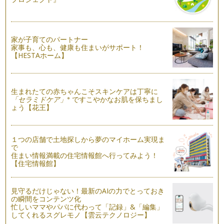
むし歯予防で大切なポイントは「食事」。お口の中の細菌を歯
みがきで取り除くことは大切ですが、…
歯磨きはしつけ
家が子育てのパートナー
食後の歯磨きは、歯の病気の原因となるプラークを取り除き、
家事も、心も、健康も住まいがサポート！
お口の健康を守る大切な習慣です。お…
【HESTAホーム】
虫歯感染を防ぐ3つのコツ
虫歯は感染症です。虫歯の感染予防には ①感染源の除去 ②感
染経路の遮断 …
生まれたての赤ちゃんこそスキンケアは丁寧に
※
「セラミドケア」
ですこやかなお肌を保ちまし
ょう【花王】
１つの店舗で土地探しから夢のマイホーム実現ま
で
住まい情報満載の住宅情報館へ行ってみよう！
【住宅情報館】
見守るだけじゃない！最新のAIの力でとっておき
の瞬間をコンテンツ化
忙しいママやパパに代わって「記録」&「編集」
してくれるスグレモノ【雲云テクノロジー】