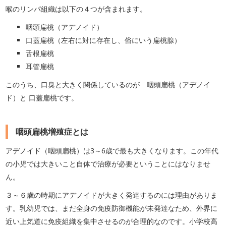
喉のリンパ組織は以下の４つが含まれます。
咽頭扁桃（アデノイド）
口蓋扁桃（左右に対に存在し、俗にいう扁桃腺）
舌根扁桃
耳管扁桃
このうち、口臭と大きく関係しているのが 咽頭扁桃（アデノイ
ド）と 口蓋扁桃です。
咽頭扁桃増殖症とは
アデノイド（咽頭扁桃）は3～6歳で最も大きくなります。この年代
の小児では大きいこと自体で治療が必要ということにはなりませ
ん。
３～６歳の時期にアデノイドが大きく発達するのには理由がありま
す。乳幼児では、まだ全身の免疫防御機能が未発達なため、外界に
近い上気道に免疫組織を集中させるのが合理的なのです。小学校高