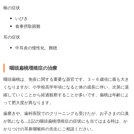
喉の症状
いびき
食事摂取困難
耳の症状
中耳炎の慢性化、難聴
咽頭扁桃増殖症の治療
咽頭扁桃は、免疫に関する重要な器官です。３～６歳頃に最も大き
くなりますが、小学校高学年頃になると体の成長に伴い、次第に退
縮していくことから経過観察することが多いです。扁桃は年齢によ
って肥大度が異なります。
歯磨きや、歯科医院でのクリーニングも受けたが、お子さまの口臭
が気になる...上記の咽頭扁桃増殖症の症状にも当てはまる時は、か
かりつけの耳鼻咽喉科の先生にご相談ください。