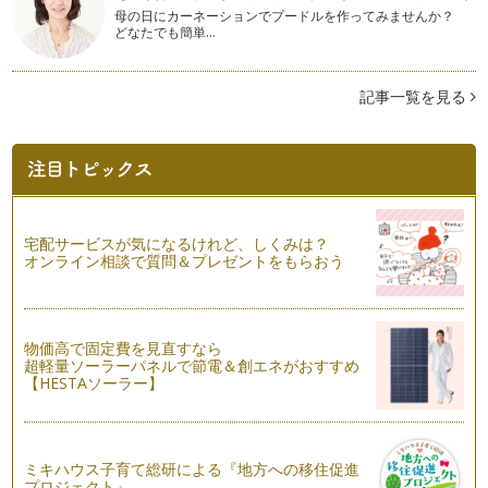
で覆われており、長時間「酸」にさら…
母の日にカーネーションでプードルを作ってみませんか？
どなたでも簡単…
フッ素（家庭編）
前回は、歯科医院での専門的な処置としてのフッ素のお話をし
ました。今回はご家庭で無理なく続け…
記事一覧を見る
フッ素（歯科医院編）
フッ素は私たちの身近な自然にある元素のひとつで、お茶、硬
水、魚介類など多くの食品に含まれて…
歯垢染色剤で歯磨きのクセを見つけましょう
歯垢は歯の表面に蓄積付着したものです。この歯垢は歯と同じ
宅配サービスが気になるけれど、しくみは？
ような白色で、量がそれほどでないと…
オンライン相談で質問＆プレゼントをもらおう
乳歯から永久歯への生え変わり
乳歯のもととなる歯胚は妊娠７〜１０週目につくられます。そ
して、永久歯の中で最も早く生えてく…
物価高で固定費を見直すなら
超軽量ソーラーパネルで節電＆創エネがおすすめ
【HESTAソーラー】
初めての歯磨き
まずはお子さまを仰向けに寝かせ、頭を膝の上に乗せ、お口の
中を見てみましょう。いきなり歯磨き…
ミキハウス子育て総研による『地方への移住促進
歯にいいおやつ、悪いおやつ
プロジェクト』