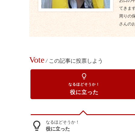
お口の
てきま
周りの
さんの
Vote
/
この記事に投票しよう
lightbulb_outline
なるほどそうか！
役に立った
なるほどそうか！
lightbulb_outline
役に立った