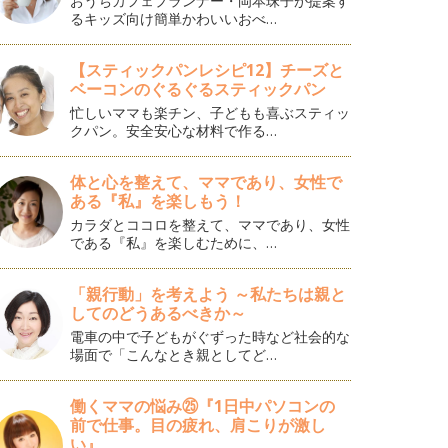
おうちカフェプランナー・岡本珠子が提案す
るキッズ向け簡単かわいいおべ…
【スティックパンレシピ12】チーズと
ベーコンのぐるぐるスティックパン
忙しいママも楽チン、子どもも喜ぶスティッ
クパン。安全安心な材料で作る…
体と心を整えて、ママであり、女性で
ある『私』を楽しもう！
カラダとココロを整えて、ママであり、女性
である『私』を楽しむために、…
「親行動」を考えよう ～私たちは親と
してのどうあるべきか～
電車の中で子どもがぐずった時など社会的な
場面で「こんなとき親としてど…
働くママの悩み㉕『1日中パソコンの
前で仕事。目の疲れ、肩こりが激し
い』