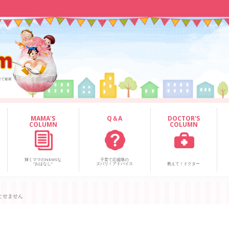
MAMA'S
Q＆A
DOCTOR'S
COLUMN
COLUMN
輝くママのNEWSな
子育て応援隊の
“おはなし”
ズバリ！アドバイス
教えて！ドクター
とせません