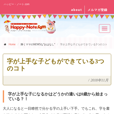
ハッピー・ノート.com
about
メルマガ登録
Toggl
navig
Home
輝くママのNEWSな“おはなし”
字が上手な子どもができている3つのコト
字が上手な子どもができている3つ
のコト
/
2018年11月
字が上手な子になるかはどうかの違いは0歳から始まっ
ている？！
大人になると一目瞭然で分かる字の上手い下手。でもこれ、字を書