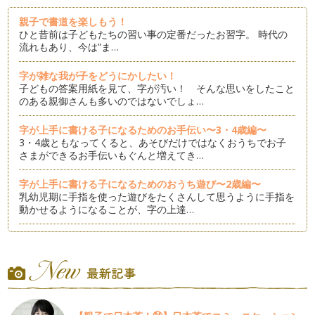
親子で書道を楽しもう！
ひと昔前は子どもたちの習い事の定番だったお習字。 時代の
流れもあり、今は”ま…
字が雑な我が子をどうにかしたい！
子どもの答案用紙を見て、字が汚い！ そんな思いをしたこと
のある親御さんも多いのではないでしょ…
字が上手に書ける子になるためのお手伝い〜3・4歳編〜
3・4歳ともなってくると、あそびだけではなくおうちでお子
さまができるお手伝いもぐんと増えてき…
字が上手に書ける子になるためのおうち遊び〜2歳編〜
乳幼児期に手指を使った遊びをたくさんして思うように手指を
動かせるようになることが、字の上達…
食事中のひと工夫で字が綺麗な子に近づける！
毎日の食事。 汚れるのが嫌だから、早く終わらせたいから
と、つい食べるのを手伝いすぎ…
えんぴつを持てるようになるには◯◯の練習を！
うちの子、えんぴつの持ち方が変だなぁ・・・と思ったときに