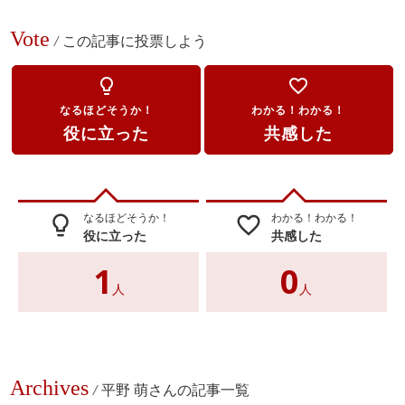
Vote
/
この記事に投票しよう
lightbulb_outline
favorite_border
なるほどそうか！
わかる！わかる！
役に立った
共感した
なるほどそうか！
わかる！わかる！
lightbulb_outline
favorite_border
役に立った
共感した
1
0
人
人
Archives
/
平野 萌さんの記事一覧