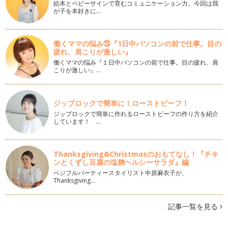
絵本とベビーサインで育むコミュニケーション力。今回は我
を書き始めてまだ間もない小学生でも…
が子を本好きに…
働くママの悩み㉕『1日中パソコンの前で仕事。目の
疲れ、肩こりが激しい』
働くママの悩み『１日中パソコンの前で仕事。目の疲れ、肩
こりが激しい』…
ジップロックで簡単に！ローストビーフ！
ジップロックで簡単に作れるローストビーフの作り方を紹介
しています！ …
Thanksgiving&Christmasのおもてなし！『チキ
ンとくずし豆腐の塩麹ヘルシーサラダ』編
ベジフルパーティースタイリスト中原麻衣子が、
Thanksgiving…
記事一覧を見る