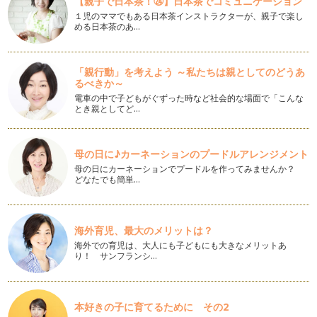
【親子で日本茶！㉔】日本茶でコミュニケーション
は、お箸の持ち方をチェックしてみて…
１児のママでもある日本茶インストラクターが、親子で楽し
める日本茶のあ…
字が上手に書ける子になるためのおうち遊び〜1歳編②〜
このコラムの中でも紹介している「3本指」を使った遊び。 字
が上手くなることへの第一…
「親行動」を考えよう ～私たちは親としてのどうあ
るべきか～
字が上手に書ける子になるためのおうち遊び〜1歳編①〜
字がうまい子と、なかなか思い通りに書けない子では何が違う
電車の中で子どもがぐずった時など社会的な場面で「こんな
とき親としてど…
のだろう？と思って見ていると、やは…
小学生では遅い？！えんぴつを正しく持てるようになるには
お子さまがきれいな字を書けるようになってくれたら・・・そ
母の日に♪カーネーションのプードルアレンジメント
う願ったときにまず気になるのが、&…
母の日にカーネーションでプードルを作ってみませんか？
どなたでも簡単…
字が上手に書ける子になるためのおうち遊び〜０歳編②〜
書店に行くと、なぞりながら練習をするひらがな帳や、絵の上
の点線をなぞる練習帳などさまざまな…
海外育児、最大のメリットは？
海外での育児は、大人にも子どもにも大きなメリットあ
字が上手に書ける子になるためのおうち遊び〜０歳編〜
り！ サンフランシ…
前回の記事で、字が上手に書ける子となかなか書けない子の違
いは実は0歳からはじまっているとい…
字が上手な子どもができている3つのコト
本好きの子に育てるために その2
大人になると一目瞭然で分かる字の上手い下手。でもこれ、字