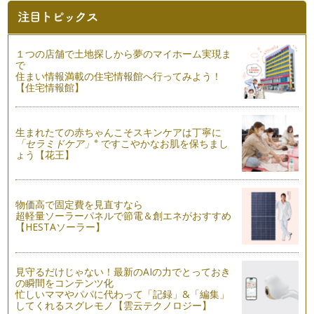
１つの店舗で土地探しから夢のマイホーム実現ま
で
住まい情報満載の住宅情報館へ行ってみよう！
【住宅情報館】
生まれたての赤ちゃんこそスキンケアは丁寧に
※
「セラミドケア」
ですこやかなお肌を保ちまし
ょう【花王】
物価高で固定費を見直すなら
超軽量ソーラーパネルで節電＆創エネがおすすめ
【HESTAソーラー】
見守るだけじゃない！最新のAIの力でとっておき
の瞬間をコンテンツ化
忙しいママやパパに代わって「記録」&「編集」
してくれるスグレモノ【雲云テクノロジー】