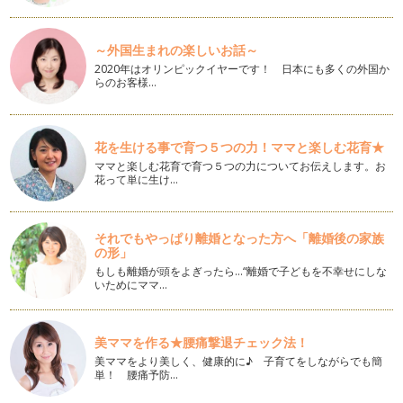
小学生では遅い？！えんぴつを正しく持てるようになるには
お子さまがきれいな字を書けるようになってくれたら・・・そ
～外国生まれの楽しいお話～
う願ったときにまず気になるのが、&…
2020年はオリンピックイヤーです！ 日本にも多くの外国か
らのお客様…
字が上手に書ける子になるためのおうち遊び〜０歳編②〜
書店に行くと、なぞりながら練習をするひらがな帳や、絵の上
の点線をなぞる練習帳などさまざまな…
花を生ける事で育つ５つの力！ママと楽しむ花育★
ママと楽しむ花育で育つ５つの力についてお伝えします。お
字が上手に書ける子になるためのおうち遊び〜０歳編〜
花って単に生け…
前回の記事で、字が上手に書ける子となかなか書けない子の違
いは実は0歳からはじまっているとい…
それでもやっぱり離婚となった方へ「離婚後の家族
字が上手な子どもができている3つのコト
の形」
大人になると一目瞭然で分かる字の上手い下手。でもこれ、字
もしも離婚が頭をよぎったら…“離婚で子どもを不幸せにしな
を書き始めてまだ間もない小学生でも…
いためにママ…
美ママを作る★腰痛撃退チェック法！
美ママをより美しく、健康的に♪ 子育てをしながらでも簡
単！ 腰痛予防…