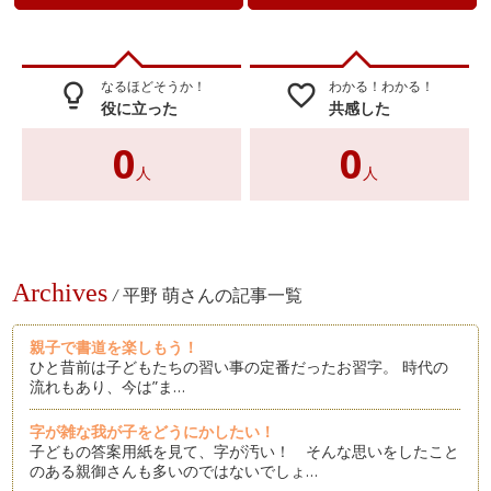
なるほどそうか！
わかる！わかる！
lightbulb_outline
favorite_border
役に立った
共感した
0
0
人
人
Archives
/
平野 萌さんの記事一覧
親子で書道を楽しもう！
ひと昔前は子どもたちの習い事の定番だったお習字。 時代の
流れもあり、今は”ま…
字が雑な我が子をどうにかしたい！
子どもの答案用紙を見て、字が汚い！ そんな思いをしたこと
のある親御さんも多いのではないでしょ…