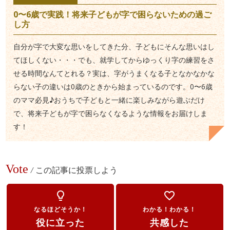
0〜6歳で実践！将来子どもが字で困らないための過ご
し方
自分が字で大変な思いをしてきた分、子どもにそんな思いはし
てほしくない・・・でも、就学してからゆっくり字の練習をさ
せる時間なんてとれる？実は、字がうまくなる子となかなかな
らない子の違いは0歳のときから始まっているのです。0〜6歳
のママ必見♪おうちで子どもと一緒に楽しみながら遊ぶだけ
で、将来子どもが字で困らなくなるような情報をお届けしま
す！
Vote
/
この記事に投票しよう
lightbulb_outline
favorite_border
なるほどそうか！
わかる！わかる！
役に立った
共感した