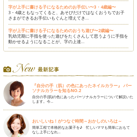
字が上手に書ける子になるためのお手伝い〜3・4歳編〜
3・4歳ともなってくると、あそびだけではなくおうちでお子
さまができるお手伝いもぐんと増えてき…
字が上手に書ける子になるためのおうち遊び〜2歳編〜
乳幼児期に手指を使った遊びをたくさんして思うように手指を
動かせるようになることが、字の上達…
食事中のひと工夫で字が綺麗な子に近づける！
毎日の食事。 汚れるのが嫌だから、早く終わらせたいから
と、つい食べるのを手伝いすぎ…
えんぴつを持てるようになるには◯◯の練習を！
うちの子、えんぴつの持ち方が変だなぁ・・・と思ったときに
『自分の手（肌）の色にあったネイルカラー』 パー
は、お箸の持ち方をチェックしてみて…
ソナルカラーを知るNO.2
自分の手(肌)の色にあったパーソナルカラーについて解説いた
字が上手に書ける子になるためのおうち遊び〜1歳編②〜
します。今…
このコラムの中でも紹介している「3本指」を使った遊び。 字
が上手くなることへの第一…
おいしいね！がつなぐ時間～おかしのいろは～
字が上手に書ける子になるためのおうち遊び〜1歳編①〜
簡単工程で本格的なお菓子を♪ 忙しいママも簡単におもて
字がうまい子と、なかなか思い通りに書けない子では何が違う
なし上手になれ…
のだろう？と思って見ていると、やは…