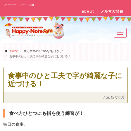
ハッピー・ノート.com
about
メルマガ登録
Toggl
navig
Home
輝くママのNEWSな“おはなし”
食事中のひと工夫で字が綺麗な子に近づける！
食事中のひと工夫で字が綺麗な子に
近づける！
/
2019年6月
食べ方ひとつにも指を使う練習が！
毎日の食事。