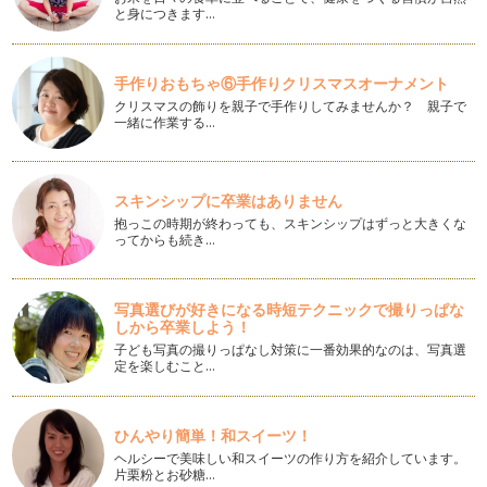
と身につきます…
【アクティブ読書術】生後すぐから始める「赤ちゃんの眠りリ
ズムのつくり方」
みなさん、こんにちは！ アクティブ読書術も今回で5回目と
手作りおもちゃ⑥手作りクリスマスオーナメント
なり…
クリスマスの飾りを親子で手作りしてみませんか？ 親子で
一緒に作業する…
【アクティブ読書術】初心者から始める美味しい「サンドイッ
チ」生活
みなさんはお昼に何を食べていますか？ 私は5月に入ってか
ら、ランチはだいたいサンド…
スキンシップに卒業はありません
抱っこの時期が終わっても、スキンシップはずっと大きくな
ってからも続き…
【アクティブ読書術】 ママ、「体育」始めます！
息子も早いもので10歳の誕生日を来月に控えています。それ
は、私も母になって10歳年を重ねて…
写真選びが好きになる時短テクニックで撮りっぱな
しから卒業しよう！
【アクティブ読書術】フランス人に学ぶ「シック」な生き方
みなさま、ご訪問ありがとうございます。 今回も楽しく本の
子ども写真の撮りっぱなし対策に一番効果的なのは、写真選
お話をしていきたいと思いま…
定を楽しむこと…
【アクティブ読書術】環境を変えたいですか？それとも時間を
変えますか？
ひんやり簡単！和スイーツ！
今回から「アクティブ読書術」という連載を始めることになり
ヘルシーで美味しい和スイーツの作り方を紹介しています。
ました。 …
片栗粉とお砂糖…