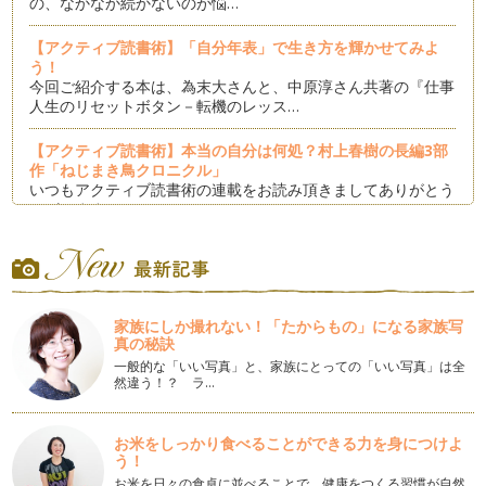
の、なかなか続かないのが悩…
【アクティブ読書術】「自分年表」で生き方を輝かせてみよ
う！
今回ご紹介する本は、為末大さんと、中原淳さん共著の『仕事
人生のリセットボタン－転機のレッス…
【アクティブ読書術】本当の自分は何処？村上春樹の長編3部
作「ねじまき鳥クロニクル」
いつもアクティブ読書術の連載をお読み頂きましてありがとう
ございます。 …
【アクティブ読書術】「なりたい自分」は髪の印象で攻めてい
く！
今回は、女性の髪についての本をご紹介したいと思います。
もっ…
家族にしか撮れない！「たからもの」になる家族写
真の秘訣
【アクティブ読書術】ゆるっと糖質制限「ロカボ」って何？
一般的な「いい写真」と、家族にとっての「いい写真」は全
みなさま、こんにちは。 夏休みはいかがお過ごしでしたか？
然違う！？ ラ…
私は家族でいろい…
【アクティブ読書術】「わたし」が子どもの心に還る時間
お米をしっかり食べることができる力を身につけよ
そろそろ梅雨も明けて本格的な夏が到来しそうですね。
う！
&nbs…
お米を日々の食卓に並べることで、健康をつくる習慣が自然