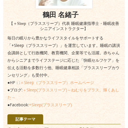
鶴田 名緒子
【＋Sleep（プラススリープ）代表 睡眠健康指導士・睡眠改善
シニアインストラクター】
毎日の眠りから豊かなライフスタイルをサポートする
「+Sleep（プラススリープ）」を運営しています。睡眠の講演
会講師として行政機関、教育機関、企業等でも活躍。赤ちゃん
からシニアまでライフステージに応じた「快眠セルフケア」を
伝える活動を多数行う他、睡眠健康相談「プラススリープカウ
ンセリング」も受付中。
●HP：:
＋Sleep（プラススリープ）ホームページ
●ブログ:
＋Sleep(プラススリープ)～ねむりをプラス、輝くあし
た～
●Facebook:
+Sleep(プラススリープ)
記事テーマ