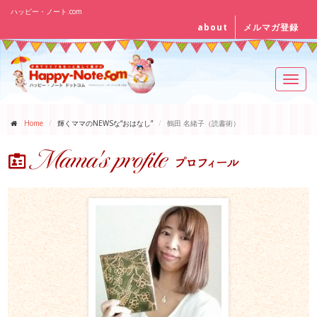
ハッピー・ノート.com
about
メルマガ登録
Toggl
navig
Home
輝くママのNEWSな“おはなし”
鶴田 名緒子（読書術）