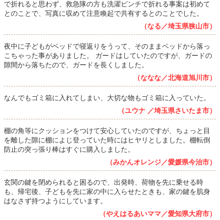
で折れると思わず、救急隊の方も洗濯ピンチで折れる事案は初めて
とのことで、写真に収めて注意喚起で共有するとのことでした。
（なる／埼玉県狭山市）
夜中に子どもがベッドで寝返りをうって、そのままベッドから落っ
こちゃった事がありました。 ガードはしていたのですが、ガードの
隙間から落ちたので、ガードを長くしました。
（ななな／北海道旭川市）
なんでもゴミ箱に入れてしまい、大切な物もゴミ箱に入っていた。
（ユウナ ／埼玉県さいたま市）
棚の角等にクッションをつけて安心していたのですが、ちょっと目
を離した隙に棚によじ登っていた時にはヒヤリとしました。棚転倒
防止の突っ張り棒はすぐに購入しました。
（みかんオレンジ／愛媛県今治市）
玄関の鍵を閉められると困るので、出発時、荷物を先に乗せる時
も、帰宅後、子どもを先に家の中に入らせたときも、家の鍵を肌身
はなさず持つようにしています。
（やえはるあいママ／愛知県大府市）