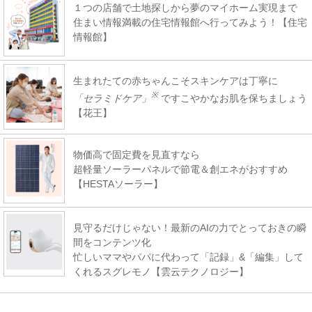
１つの店舗で土地探しから夢のマイホーム実現まで
住まい情報満載の住宅情報館へ行ってみよう！【住宅
情報館】
生まれたての赤ちゃんこそスキンケアは丁寧に
※
「セラミドケア」
ですこやかなお肌を保ちましょう
【花王】
物価高で固定費を見直すなら
超軽量ソーラーパネルで節電＆創エネがおすすめ
【HESTAソーラー】
見守るだけじゃない！最新のAIの力でとっておきの瞬
間をコンテンツ化
忙しいママやパパに代わって「記録」&「編集」して
くれるスグレモノ【雲云テクノロジー】