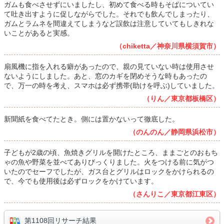
ガムも食べさせずにいましたし、初めて食べる時もそばについてい
て吐き出すように促しながらでした。それでも飲んでしまったり、
ガムとラムネを間違えてしまうなど誤飲は注意していてもしきれな
いことがあると実感。
（chiketta／神奈川県横須賀市）
扇風機に指を入れる癖があったので、親の見ていない時は使用させ
ないようにしました。あと、窓のカギを閉めそうな時もあったの
で、万一の時を考え、スマホは必ず携帯(助けを呼ぶ)していました。
（りん／東京都板橋区）
新聞紙を食べてたとき。側には置かないって徹底した。
（のんのん／静岡県浜松市）
子どもが2歳の頃、魚焼きグリルを開けたところ、ままごとのおもち
ゃの魚や野菜を並べてありびっくりました。火をつける前に気がつ
いたのでセーフでしたが、ガス台とグリルはロックをかけられるの
で、今でも使用後は必ずロックをかけています。
（さんりこ／東京都江東区）
第1108回リサーチ結果