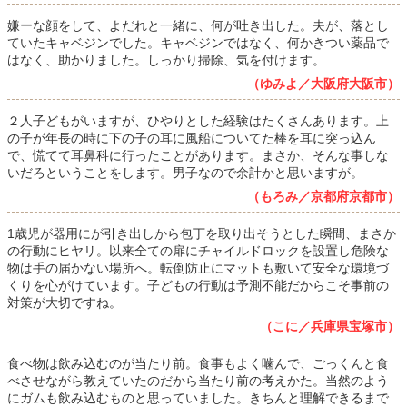
嫌ーな顔をして、よだれと一緒に、何が吐き出した。夫が、落とし
ていたキャベジンでした。キャベジンではなく、何かきつい薬品で
はなく、助かりました。しっかり掃除、気を付けます。
（ゆみよ／大阪府大阪市）
２人子どもがいますが、ひやりとした経験はたくさんあります。上
の子が年長の時に下の子の耳に風船についてた棒を耳に突っ込ん
で、慌てて耳鼻科に行ったことがあります。まさか、そんな事しな
いだろということをします。男子なので余計かと思いますが。
（もろみ／京都府京都市）
1歳児が器用にが引き出しから包丁を取り出そうとした瞬間、まさか
の行動にヒヤリ。以来全ての扉にチャイルドロックを設置し危険な
物は手の届かない場所へ。転倒防止にマットも敷いて安全な環境づ
くりを心がけています。子どもの行動は予測不能だからこそ事前の
対策が大切ですね。
（こに／兵庫県宝塚市）
食べ物は飲み込むのが当たり前。食事もよく噛んで、ごっくんと食
べさせながら教えていたのだから当たり前の考えかた。当然のよう
にガムも飲み込むものと思っていました。きちんと理解できるまで